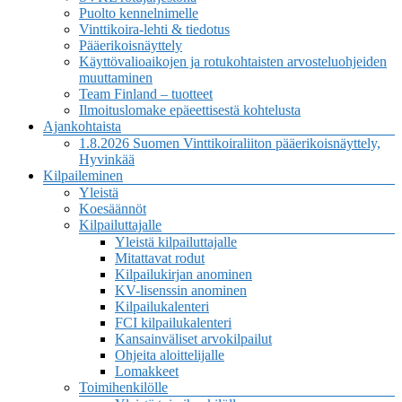
Puolto kennelnimelle
Vinttikoira-lehti & tiedotus
Pääerikoisnäyttely
Käyttövalioaikojen ja rotukohtaisten arvosteluohjeiden
muuttaminen
Team Finland – tuotteet
Ilmoituslomake epäeettisestä kohtelusta
Ajankohtaista
1.8.2026 Suomen Vinttikoiraliiton pääerikoisnäyttely,
Hyvinkää
Kilpaileminen
Yleistä
Koesäännöt
Kilpailuttajalle
Yleistä kilpailuttajalle
Mitattavat rodut
Kilpailukirjan anominen
KV-lisenssin anominen
Kilpailukalenteri
FCI kilpailukalenteri
Kansainväliset arvokilpailut
Ohjeita aloittelijalle
Lomakkeet
Toimihenkilölle