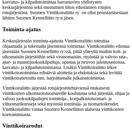
kasvatus- ja kilpailutoimintaa harrastavien yhdistysten
keskusjärjestönä sekä muutamien liiton edustamien rotujen
rotujärjestönä. Suomen Vinttikoiraliitto ry on ollut perustamisestaan
lähtien Suomen Kennelliitto ry:n jäsen.
Toiminta-ajatus
Keskusjärjestön toiminta-ajatusta Vinttikoiraliitto toteuttaa
ohjaamalla ja tukemalla jäsentensä toimintaa. Vinttikoiraliitto edustaa
jäseniään Suomen Kennelliitto ry:ssä, pitää yhteyttä muihin koti- ja
ulkomaisiin järjestöihin sekä viranomaisiin, myöntää ja valvoo rata-,
ajue- ja maastojuoksukilpailuja, opastaa ja neuvoo jalostusasioissa,
kasvatus- ja kilpailutoiminnassa. Lisäksi Vinttikoiraliitto tekee
vinttikoiratoimintaa edistäviä aloitteita ja ehdotuksia sekä levittää
vinttikoiratietoutta mm. harjoittamalla julkaisutoimintaa.
Vinttikoiraliitto järjestää rotujärjestötehtäviensä mukaisesti
vinttikoirien ulkomuototuomareille koulutusta sekä järjestää, ohjaa ja
valvoo juoksukilpailujen toimitsija-, koepalkintotuomari- ja
ylituomarikursseja sekä myöntää toimitsija- ja tuomarioikeudet.
Vinttikoiraliitto vastaa Suomen Kennelliiton alaisesta vinttikoirien
koetoiminnasta.
Vinttikoirarodut