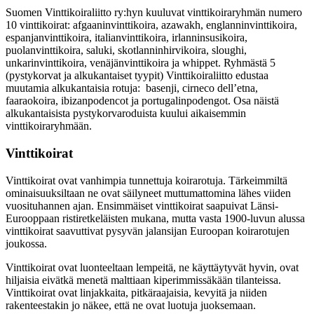
Suomen Vinttikoiraliitto ry:hyn kuuluvat vinttikoiraryhmän numero
10 vinttikoirat: afgaaninvinttikoira, azawakh, englanninvinttikoira,
espanjanvinttikoira, italianvinttikoira, irlanninsusikoira,
puolanvinttikoira, saluki, skotlanninhirvikoira, sloughi,
unkarinvinttikoira, venäjänvinttikoira ja whippet. Ryhmästä 5
(pystykorvat ja alkukantaiset tyypit) Vinttikoiraliitto edustaa
muutamia alkukantaisia rotuja: basenji, cirneco dell’etna,
faaraokoira, ibizanpodencot ja portugalinpodengot. Osa näistä
alkukantaisista pystykorvaroduista kuului aikaisemmin
vinttikoiraryhmään.
Vinttikoirat
Vinttikoirat ovat vanhimpia tunnettuja koirarotuja. Tärkeimmiltä
ominaisuuksiltaan ne ovat säilyneet muttumattomina lähes viiden
vuosituhannen ajan. Ensimmäiset vinttikoirat saapuivat Länsi-
Eurooppaan ristiretkeläisten mukana, mutta vasta 1900-luvun alussa
vinttikoirat saavuttivat pysyvän jalansijan Euroopan koirarotujen
joukossa.
Vinttikoirat ovat luonteeltaan lempeitä, ne käyttäytyvät hyvin, ovat
hiljaisia eivätkä menetä malttiaan kiperimmissäkään tilanteissa.
Vinttikoirat ovat linjakkaita, pitkäraajaisia, kevyitä ja niiden
rakenteestakin jo näkee, että ne ovat luotuja juoksemaan.