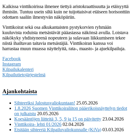
Kaikissa vinttikoirissa ilmenee tiettyä aristokraattisuutta ja etäisyyttä
ihmisiin. Tuntuu usein siltä kuin ne tuijottaisivat etäiseen horisonttiin
odottaen saaliin ilmestyvän näköpiiriin.
Vinttikoirat sekä osa alkukantaisten pystykorvien ryhmään
kuuluvista roduista metsästävät pääasiassa näkönsä avulla. Loistava
näkökyky yhdistyneenä nopeuteen ja sulavaan liikkumiseen tekee
niistä ihailtavan taitavia metsästäjiä. Vinttikoiran kanssa voi
harrastaa muun muassa näyttelyitä, rata-, maasto- ja ajuekilpailuja.
Facebook
Instagram
Kilpailukalenteri
Kilpailutietojärjestelmä
Ajankohtaista
Sihteeriksi Jalostusvaliokuntaan!
25.05.2026
1.8.2026 Suomen Vinttikoiraliiton pääerikoisnäyttelyn tiedot
on julkaistu
20.05.2026
Koesääntöjen liitteitä 3, 5, 9 ja 15 on päivitetty
23.04.2026
Vinttikoira- lehti 01/2026
02.04.2026
Etsitään sihteeriä Kilpailuvaliokunnalle (KiVa)
03.03.2026