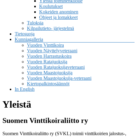
Yleistä toimihenkilölle
Koulutukset
Kokeiden anominen
Ohjeet ja lomakkeet
Tuloksia
Kilpailutieto- järjestelmä
Tietosuoja
Kunniagalleria
Vuoden Vinttikoira
Vuoden Näyttelyveteraani
Vuoden Harrastuskoira
Vuoden Ratajuoksija
Vuoden Ratajuoksijaveteraani
Vuoden Maastojuoksija
Vuoden Maastojuoksija-veteraani
Kiertopalkintosäännöt
In English
Yleistä
Suomen Vinttikoiraliitto ry
Suomen Vinttikoiraliitto ry (SVKL) toimii vinttikoirien jalostus-,