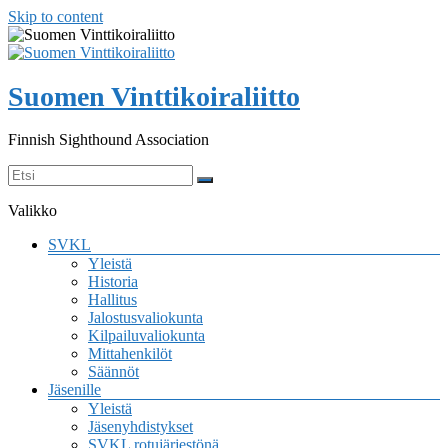
Skip to content
Suomen Vinttikoiraliitto
Finnish Sighthound Association
Valikko
SVKL
Yleistä
Historia
Hallitus
Jalostusvaliokunta
Kilpailuvaliokunta
Mittahenkilöt
Säännöt
Jäsenille
Yleistä
Jäsenyhdistykset
SVKL rotujärjestönä