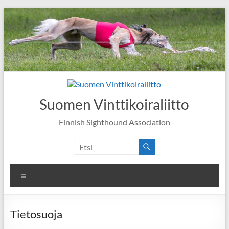
Skip
to
content
Suomen Vinttikoiraliitto
Finnish Sighthound Association
Valikko
Tietosuoja