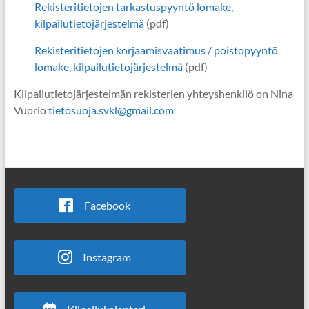
Rekisteritietojen tarkastuspyyntö lomake,
kilpailutietojärjestelmä
(pdf)
Rekisteritietojen korjaamisvaatimus / poistopyyntö
lomake, kilpailutietojärjestelmä
(pdf)
Kilpailutietojärjestelmän rekisterien yhteyshenkilö on Nina
Vuorio
tietosuoja.svkl@gmail.com
Facebook
Instagram