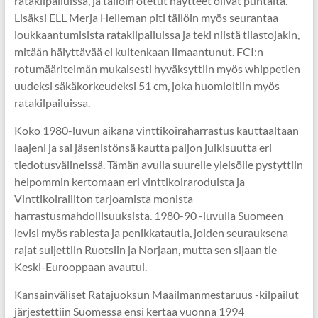
ratakilpailuissa, ja tällöin otetut näytteet olivat puhtaita.
Lisäksi ELL Merja Helleman piti tällöin myös seurantaa
loukkaantumisista ratakilpailuissa ja teki niistä tilastojakin,
mitään hälyttävää ei kuitenkaan ilmaantunut. FCI:n
rotumääritelmän mukaisesti hyväksyttiin myös whippetien
uudeksi säkäkorkeudeksi 51 cm, joka huomioitiin myös
ratakilpailuissa.
Koko 1980-luvun aikana vinttikoiraharrastus kauttaaltaan
laajeni ja sai jäsenistönsä kautta paljon julkisuutta eri
tiedotusvälineissä. Tämän avulla suurelle yleisölle pystyttiin
helpommin kertomaan eri vinttikoiraroduista ja
Vinttikoiraliiton tarjoamista monista
harrastusmahdollisuuksista. 1980-90 -luvulla Suomeen
levisi myös rabiesta ja penikkatautia, joiden seurauksena
rajat suljettiin Ruotsiin ja Norjaan, mutta sen sijaan tie
Keski-Eurooppaan avautui.
Kansainväliset Ratajuoksun Maailmanmestaruus -kilpailut
järjestettiin Suomessa ensi kertaa vuonna 1994