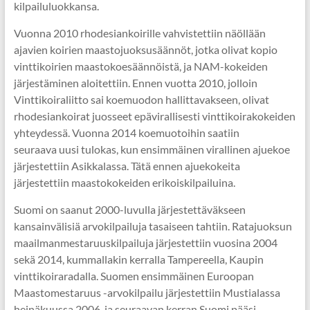
kilpailuluokkansa.
Vuonna 2010 rhodesiankoirille vahvistettiin näöllään
ajavien koirien maastojuoksusäännöt, jotka olivat kopio
vinttikoirien maastokoesäännöistä, ja NAM-kokeiden
järjestäminen aloitettiin. Ennen vuotta 2010, jolloin
Vinttikoiraliitto sai koemuodon hallittavakseen, olivat
rhodesiankoirat juosseet epävirallisesti vinttikoirakokeiden
yhteydessä. Vuonna 2014 koemuotoihin saatiin
seuraava uusi tulokas, kun ensimmäinen virallinen ajuekoe
järjestettiin Asikkalassa. Tätä ennen ajuekokeita
järjestettiin maastokokeiden erikoiskilpailuina.
Suomi on saanut 2000-luvulla järjestettäväkseen
kansainvälisiä arvokilpailuja tasaiseen tahtiin. Ratajuoksun
maailmanmestaruuskilpailuja järjestettiin vuosina 2004
sekä 2014, kummallakin kerralla Tampereella, Kaupin
vinttikoiraradalla. Suomen ensimmäinen Euroopan
Maastomestaruus -arvokilpailu järjestettiin Mustialassa
heinäkuussa 2006, ja seuraavan kerran Suomi pääsi