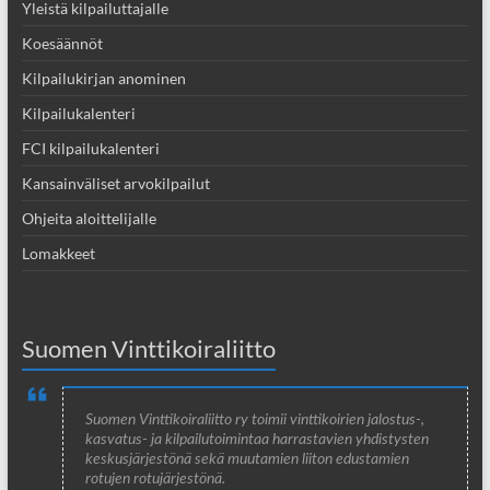
Yleistä kilpailuttajalle
Koesäännöt
Kilpailukirjan anominen
Kilpailukalenteri
FCI kilpailukalenteri
Kansainväliset arvokilpailut
Ohjeita aloittelijalle
Lomakkeet
Suomen Vinttikoiraliitto
Suomen Vinttikoiraliitto ry toimii vinttikoirien jalostus-,
kasvatus- ja kilpailutoimintaa harrastavien yhdistysten
keskusjärjestönä sekä muutamien liiton edustamien
rotujen rotujärjestönä.