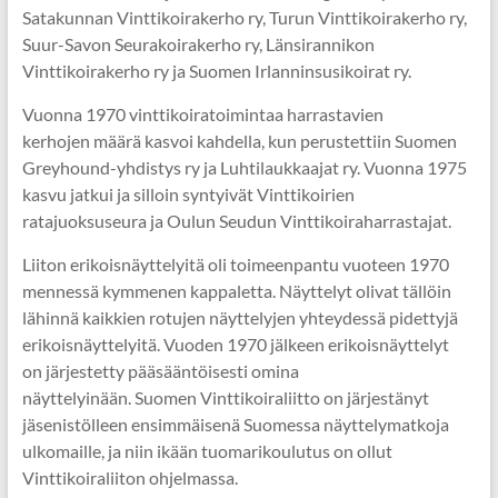
Satakunnan Vinttikoirakerho ry, Turun Vinttikoirakerho ry,
Suur-Savon Seurakoirakerho ry, Länsirannikon
Vinttikoirakerho ry ja Suomen Irlanninsusikoirat ry.
Vuonna 1970 vinttikoiratoimintaa harrastavien
kerhojen määrä kasvoi kahdella, kun perustettiin Suomen
Greyhound-yhdistys ry ja Luhtilaukkaajat ry. Vuonna 1975
kasvu jatkui ja silloin syntyivät Vinttikoirien
ratajuoksuseura ja Oulun Seudun Vinttikoiraharrastajat.
Liiton erikoisnäyttelyitä oli toimeenpantu vuoteen 1970
mennessä kymmenen kappaletta. Näyttelyt olivat tällöin
lähinnä kaikkien rotujen näyttelyjen yhteydessä pidettyjä
erikoisnäyttelyitä. Vuoden 1970 jälkeen erikoisnäyttelyt
on järjestetty pääsääntöisesti omina
näyttelyinään. Suomen Vinttikoiraliitto on järjestänyt
jäsenistölleen ensimmäisenä Suomessa näyttelymatkoja
ulkomaille, ja niin ikään tuomarikoulutus on ollut
Vinttikoiraliiton ohjelmassa.