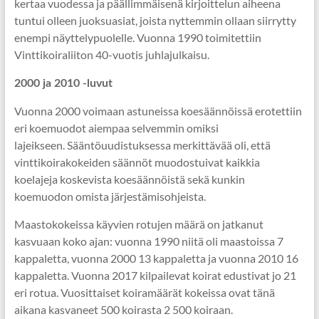
kertaa vuodessa ja päällimmäisenä kirjoittelun aiheena
tuntui olleen juoksuasiat, joista nyttemmin ollaan siirrytty
enempi näyttelypuolelle. Vuonna 1990 toimitettiin
Vinttikoiraliiton 40-vuotis juhlajulkaisu.
2000 ja 2010 -luvut
Vuonna 2000 voimaan astuneissa koesäännöissä erotettiin
eri koemuodot aiempaa selvemmin omiksi
lajeikseen. Sääntöuudistuksessa merkittävää oli, että
vinttikoirakokeiden säännöt muodostuivat kaikkia
koelajeja koskevista koesäännöistä sekä kunkin
koemuodon omista järjestämisohjeista.
Maastokokeissa käyvien rotujen määrä on jatkanut
kasvuaan koko ajan: vuonna 1990 niitä oli maastoissa 7
kappaletta, vuonna 2000 13 kappaletta ja vuonna 2010 16
kappaletta. Vuonna 2017 kilpailevat koirat edustivat jo 21
eri rotua. Vuosittaiset koiramäärät kokeissa ovat tänä
aikana kasvaneet 500 koirasta 2 500 koiraan.