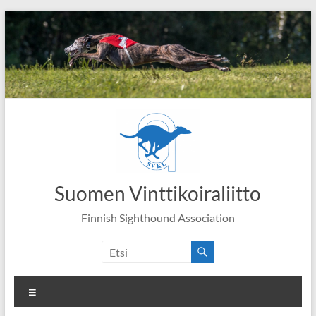
Skip
to
content
Suomen Vinttikoiraliitto
Finnish Sighthound Association
Valikko