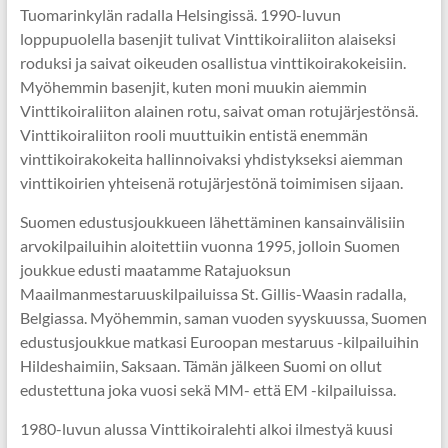
Tuomarinkylän radalla Helsingissä. 1990-luvun
loppupuolella basenjit tulivat Vinttikoiraliiton alaiseksi
roduksi ja saivat oikeuden osallistua vinttikoirakokeisiin.
Myöhemmin basenjit, kuten moni muukin aiemmin
Vinttikoiraliiton alainen rotu, saivat oman rotujärjestönsä.
Vinttikoiraliiton rooli muuttuikin entistä enemmän
vinttikoirakokeita hallinnoivaksi yhdistykseksi aiemman
vinttikoirien yhteisenä rotujärjestönä toimimisen sijaan.
Suomen edustusjoukkueen lähettäminen kansainvälisiin
arvokilpailuihin aloitettiin vuonna 1995, jolloin Suomen
joukkue edusti maatamme Ratajuoksun
Maailmanmestaruuskilpailuissa St. Gillis-Waasin radalla,
Belgiassa. Myöhemmin, saman vuoden syyskuussa, Suomen
edustusjoukkue matkasi Euroopan mestaruus -kilpailuihin
Hildeshaimiin, Saksaan. Tämän jälkeen Suomi on ollut
edustettuna joka vuosi sekä MM- että EM -kilpailuissa.
1980-luvun alussa Vinttikoiralehti alkoi ilmestyä kuusi