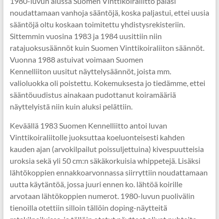
1980-luvun alussa Suomen Vinttikoiraliitto palasi
noudattamaan vanhoja sääntöjä, koska paljastui, ettei uusia
sääntöjä oltu koskaan toimitettu yhdistysrekisteriin.
Sittemmin vuosina 1983 ja 1984 uusittiin niin
ratajuoksusäännöt kuin Suomen Vinttikoiraliiton säännöt.
Vuonna 1988 astuivat voimaan Suomen
Kennelliiton uusitut näyttelysäännöt, joista mm.
valioluokka oli poistettu. Kokemuksesta jo tiedämme, ettei
sääntöuudistus ainakaan pudottanut koiramääriä
näyttelyistä niin kuin aluksi pelättiin.
Keväällä 1983 Suomen Kennelliitto antoi luvan
Vinttikoiraliitolle juoksuttaa koeluonteisesti kahden
kauden ajan (arvokilpailut poissuljettuina) kivespuutteisia
uroksia sekä yli 50 cm:n säkäkorkuisia whippetejä. Lisäksi
lähtökoppien ennakkoarvonnassa siirryttiin noudattamaan
uutta käytäntöä, jossa juuri ennen ko. lähtöä koirille
arvotaan lähtökoppien numerot. 1980-luvun puolivälin
tienoilla otettiin silloin tällöin doping-näytteitä