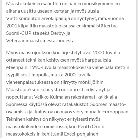
Maastokokeiden sääntöjä on näiden vuosikymmenien
aikana uusittu useaan kertaan ja myös uusia
Vinttikoiraliiton arvokilpailuja on syntynyt, mm. vuonna
2001 kilpailtiin maastojuoksussa ensimmäistä kertaa
Suomi-CUPista sekä Derby- ja
Veteraanimaastomestaruudesta.
Myös maastojuoksun koejärjestelyt ovat 2000-luvulla
ottaneet tekniikan kehityksen myötä harppauksia
eteenpäin. 1990-luvulla maastokokeissa viehe palautettiin
tyypillisesti mopolla, mutta 2000-luvulla
vieheenpalautuksessa on siirrytty mönkijöihin.
Maastojuoksun kehitystä on suuresti edistänyt ja
nopeuttanut Veikko Kulmalan rakentamat, kaikkialla
Suomessa käytössä olevat ratakalustot. Suomen maasto-
osaamista ja -kalustoa on myös viety muualle Eurooppaan.
Tekninen kehitys on näkynyt erityisesti myös
maastokokeiden toimistossa, kun Pentti Örnin
maastokokeisiin kehittämä Excel-pohjainen