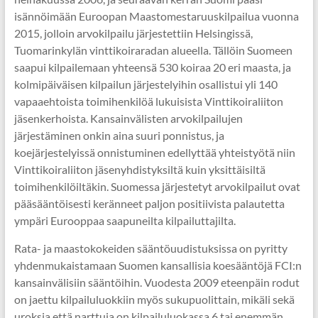
isännöimään Euroopan Maastomestaruuskilpailua vuonna
2015, jolloin arvokilpailu järjestettiin Helsingissä,
Tuomarinkylän vinttikoiraradan alueella. Tällöin Suomeen
saapui kilpailemaan yhteensä 530 koiraa 20 eri maasta, ja
kolmipäiväisen kilpailun järjestelyihin osallistui yli 140
vapaaehtoista toimihenkilöä lukuisista Vinttikoiraliiton
jäsenkerhoista. Kansainvälisten arvokilpailujen
järjestäminen onkin aina suuri ponnistus, ja
koejärjestelyissä onnistuminen edellyttää yhteistyötä niin
Vinttikoiraliiton jäsenyhdistyksiltä kuin yksittäisiltä
toimihenkilöiltäkin. Suomessa järjestetyt arvokilpailut ovat
pääsääntöisesti keränneet paljon positiivista palautetta
ympäri Eurooppaa saapuneilta kilpailuttajilta.
Rata- ja maastokokeiden sääntöuudistuksissa on pyritty
yhdenmukaistamaan Suomen kansallisia koesääntöjä FCI:n
kansainvälisiin sääntöihin. Vuodesta 2009 eteenpäin rodut
on jaettu kilpailuluokkiin myös sukupuolittain, mikäli sekä
uroksia että narttuja on kilpailuluokassa 6 tai enemmän.