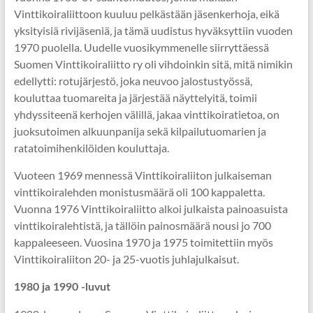
Vinttikoiraliittoon kuuluu pelkästään jäsenkerhoja, eikä
yksityisiä rivijäseniä, ja tämä uudistus hyväksyttiin vuoden
1970 puolella. Uudelle vuosikymmenelle siirryttäessä
Suomen Vinttikoiraliitto ry oli vihdoinkin sitä, mitä nimikin
edellytti: rotujärjestö, joka neuvoo jalostustyössä,
kouluttaa tuomareita ja järjestää näyttelyitä, toimii
yhdyssiteenä kerhojen välillä, jakaa vinttikoiratietoa, on
juoksutoimen alkuunpanija sekä kilpailutuomarien ja
ratatoimihenkilöiden kouluttaja.
Vuoteen 1969 mennessä Vinttikoiraliiton julkaiseman
vinttikoiralehden monistusmäärä oli 100 kappaletta.
Vuonna 1976 Vinttikoiraliitto alkoi julkaista painoasuista
vinttikoiralehtistä, ja tällöin painosmäärä nousi jo 700
kappaleeseen. Vuosina 1970 ja 1975 toimitettiin myös
Vinttikoiraliiton 20- ja 25-vuotis juhlajulkaisut.
1980 ja 1990 -luvut