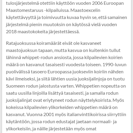
tulosjärjestelmä otettiin käyttöön vuoden 2006 Euroopan
Maastomestaruus -kilpailuissa. Maastoexcelin
käytettävyyttä ja toimivuutta kuvaa hyvin se, että samainen
järjestelmä pienin muutoksin on käytössä vielä vuoden
2018 maastokokeita järjestettäessä.
Ratajuoksussa koiramäärät eivät ole kasvaneet
maastojuoksun tapaan, mutta kasvua on kuitenkin tullut
lähinnä whippet-rodun ansiosta, jossa kilpailevien koirien
määrä on kasvanut tasaisesti vuodesta toiseen. 1990-luvun
puolivälissä tasoero Euroopassa juokseviin koiriin nähden
kävi ilmeiseksi, ja siitä lähtien uusia juoksijalinjoja on tuotu
Suomeen rodun jalostusta varten. Whippetien nopeutta on
saatu uusilla linjoilla lisättyä tasaisesti, ja samalla rodun
juoksijalinjat ovat eriytyneet rodun näyttelykoirista. Myös
kokeissa kilpailevien ylikorkeiden whippetien määrä on
kasvanut. Vuonna 2001 myös italianvinttikoirissa siirryttiin
käytäntöön, jossa rodun edustajat jaetaan normaali- ja
ylikorkeisiin, ja näille järjestetään myös omat