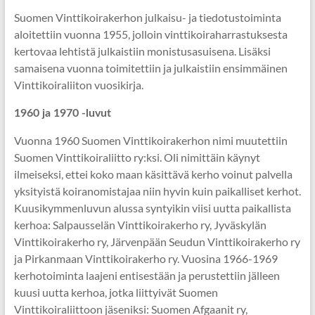
Suomen Vinttikoirakerhon julkaisu- ja tiedotustoiminta
aloitettiin vuonna 1955, jolloin vinttikoiraharrastuksesta
kertovaa lehtistä julkaistiin monistusasuisena. Lisäksi
samaisena vuonna toimitettiin ja julkaistiin ensimmäinen
Vinttikoiraliiton vuosikirja.
1960 ja 1970 -luvut
Vuonna 1960 Suomen Vinttikoirakerhon nimi muutettiin
Suomen Vinttikoiraliitto ry:ksi. Oli nimittäin käynyt
ilmeiseksi, ettei koko maan käsittävä kerho voinut palvella
yksityistä koiranomistajaa niin hyvin kuin paikalliset kerhot.
Kuusikymmenluvun alussa syntyikin viisi uutta paikallista
kerhoa: Salpausselän Vinttikoirakerho ry, Jyväskylän
Vinttikoirakerho ry, Järvenpään Seudun Vinttikoirakerho ry
ja Pirkanmaan Vinttikoirakerho ry. Vuosina 1966-1969
kerhotoiminta laajeni entisestään ja perustettiin jälleen
kuusi uutta kerhoa, jotka liittyivät Suomen
Vinttikoiraliittoon jäseniksi: Suomen Afgaanit ry,