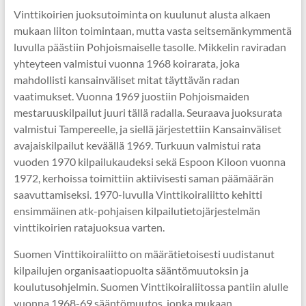
Vinttikoirien juoksutoiminta on kuulunut alusta alkaen
mukaan liiton toimintaan, mutta vasta seitsemänkymmentä
luvulla päästiin Pohjoismaiselle tasolle. Mikkelin raviradan
yhteyteen valmistui vuonna 1968 koirarata, joka
mahdollisti kansainväliset mitat täyttävän radan
vaatimukset. Vuonna 1969 juostiin Pohjoismaiden
mestaruuskilpailut juuri tällä radalla. Seuraava juoksurata
valmistui Tampereelle, ja siellä järjestettiin Kansainväliset
avajaiskilpailut keväällä 1969. Turkuun valmistui rata
vuoden 1970 kilpailukaudeksi sekä Espoon Kiloon vuonna
1972, kerhoissa toimittiin aktiivisesti saman päämäärän
saavuttamiseksi. 1970-luvulla Vinttikoiraliitto kehitti
ensimmäinen atk-pohjaisen kilpailutietojärjestelmän
vinttikoirien ratajuoksua varten.
Suomen Vinttikoiraliitto on määrätietoisesti uudistanut
kilpailujen organisaatiopuolta sääntömuutoksin ja
koulutusohjelmin. Suomen Vinttikoiraliitossa pantiin alulle
vuonna 1968-69 sääntömuutos, jonka mukaan