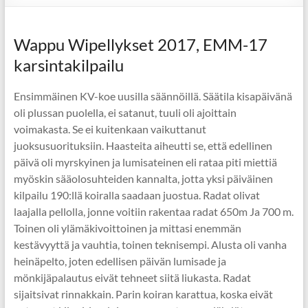
Wappu Wipellykset 2017, EMM-17
karsintakilpailu
Ensimmäinen KV-koe uusilla säännöillä. Säätila kisapäivänä
oli plussan puolella, ei satanut, tuuli oli ajoittain
voimakasta. Se ei kuitenkaan vaikuttanut
juoksusuorituksiin. Haasteita aiheutti se, että edellinen
päivä oli myrskyinen ja lumisateinen eli rataa piti miettiä
myöskin sääolosuhteiden kannalta, jotta yksi päiväinen
kilpailu 190:llä koiralla saadaan juostua. Radat olivat
laajalla pellolla, jonne voitiin rakentaa radat 650m Ja 700 m.
Toinen oli ylämäkivoittoinen ja mittasi enemmän
kestävyyttä ja vauhtia, toinen teknisempi. Alusta oli vanha
heinäpelto, joten edellisen päivän lumisade ja
mönkijäpalautus eivät tehneet siitä liukasta. Radat
sijaitsivat rinnakkain. Parin koiran karattua, koska eivät