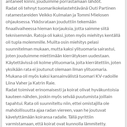
antaneet kiinni, jouduimme porrastamaan lähdöt.
Radat oli tehnyt tuomarikokelastehtävänä Outi Partinen
ratamestareiden Veikko Kulmalan ja Tommi Mielosen
ohjauksessa. Ykkösrataan jouduttiin tekemään
finaalivaiheessa hieman korjauksia, jotta saimme siitä
teknisemmän. Ratoja oli kaksi, joten myös miehitys kentällä
oli tupla molemmille. Muilta osin miehitys pelasi
suunnitelman mukaan, mutta kaksi ylituomaria sairastui,
joten jouduimme miettimään kierrätyksen uudestaan.
Käytettävissä oli kolme ylituomaria, joita kierrätettiin, joten
yksikään rata ei joutunut olemaan ilman ylituomaria.
Mukana oli myös kaksi kansainvälistä tuomari KV-radoille
Liina Vaher ja Katrin Raie.
Radat toimivat erinomaisesti ja koirat olivat hyväkuntoisia
kauteen nähden, joskin myös selvää puutumista joillain
tapahtui. Rata oli suunniteltu niin, ettei omistajilla ole
mahdollisuutta ajaa radan viereen, vaan he joutuvat
kävelyttämään koiransa radalle. Tällä pyrittiin
varmistamaan, että koirat ovat kunnolla lämmitetty.