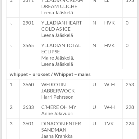
DREAM CLICHÉ
Leena Jääskelä
-.
2901
YLLADIAN HEART
N
HVK
0
COLD AS ICE
Leena Jääskelä
-.
3565
YLLADIAN TOTAL
N
HVK
0
ECLIPSE
Maire Jääskelä,
Leena Jääskelä
whippet – urokset / Whippet – males
1.
3660
WEIKOTIN
U
W-H
253
JABBERWOCK
Harri Pehrsson
2.
3633
C’MERE OH MY
U
W-H
228
Anne Jokivuori
3.
3601
DINACON ENTER
U
TVK
224
SANDMAN
Jaana Krankka