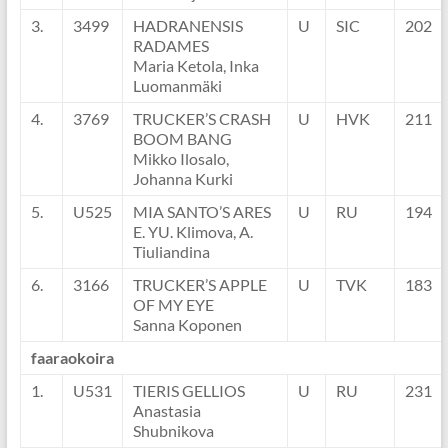
3.
3499
HADRANENSIS
U
SIC
202
RADAMES
Maria Ketola, Inka
Luomanmäki
4.
3769
TRUCKER’S CRASH
U
HVK
211
BOOM BANG
Mikko Ilosalo,
Johanna Kurki
5.
U525
MIA SANTO’S ARES
U
RU
194
E. YU. Klimova, A.
Tiuliandina
6.
3166
TRUCKER’S APPLE
U
TVK
183
OF MY EYE
Sanna Koponen
faaraokoira
1.
U531
TIERIS GELLIOS
U
RU
231
Anastasia
Shubnikova