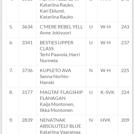
Katariina Rauko,
Kari Eklund,
Katariina Rauko
5.
3634
C’MERE REBEL YELL
U
W-H
243
Anne Jokivuori
6.
3341
BESTIES UPPER
U
W-H
237
CLASS
Terhi Paavola, Harri
Nurmela
7.
3736
KUPLETO AVA
N
W-H
225
Sanna Norhio-
Hanski
8.
3177
MAGTAF FLAGSHIP
U
K-SVK
224
FLANAGAN
Kaija Montonen,
Ilkka Montonen
9.
2839
NENATNAK
N
HVK
209
ABSOLUTELY BLUE
Katariina Vaaramaa