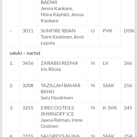
BADWI
Jenna Kankare,
Niina Käyhkö, Jenna
Kankare
-.
3011
SUNFIRE IBSAN
U
PVK
DISK
Tuire Keskinen, Anni
Lepola
saluki – nartut
1.
3456
ZARABIS REEMA
N
LV
266
Iris Ritola
2.
3208
TAZILLAH BAHAR
N
SSAK
256
BANU
Satu Hyvärinen
3.
3255
EIRECOGTEIL’S
N
K-SVK
245
SMIRNOFF ICE
Jaana Reiman, Irene
Outinen
4.
2315
SALGREY’S ALINA
N
SSAK
254