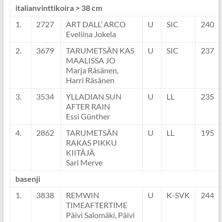
italianvinttikoira > 38 cm
1.
2727
ART DALL’ ARCO
U
SIC
240
Eveliina Jokela
2.
3679
TARUMETSÄN KAS
U
SIC
237
MAALISSA JO
Marja Räsänen,
Harri Räsänen
3.
3534
YLLADIAN SUN
U
LL
235
AFTER RAIN
Essi Günther
4.
2862
TARUMETSÄN
U
LL
195
RAKAS PIKKU
KIITÄJÄ
Sari Merve
basenji
1.
3838
REMWIN
U
K-SVK
244
TIMEAFTERTIME
Päivi Salomäki, Päivi