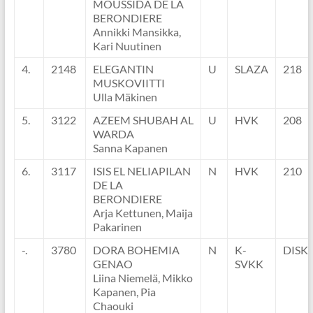
MOUSSIDA DE LA
BERONDIERE
Annikki Mansikka,
Kari Nuutinen
4.
2148
ELEGANTIN
U
SLAZA
218
MUSKOVIITTI
Ulla Mäkinen
5.
3122
AZEEM SHUBAH AL
U
HVK
208
WARDA
Sanna Kapanen
6.
3117
ISIS EL NELIAPILAN
N
HVK
210
DE LA
BERONDIERE
Arja Kettunen, Maija
Pakarinen
-.
3780
DORA BOHEMIA
N
K-
DISK
GENAO
SVKK
Liina Niemelä, Mikko
Kapanen, Pia
Chaouki