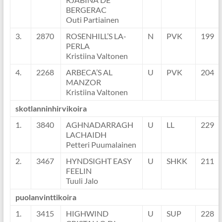
BERGERAC
Outi Partiainen
3.
2870
ROSENHILL’S LA-
N
PVK
199
PERLA
Kristiina Valtonen
4.
2268
ARBECA’S AL
U
PVK
204
MANZOR
Kristiina Valtonen
skotlanninhirvikoira
1.
3840
AGHNADARRAGH
U
LL
229
LACHAIDH
Petteri Puumalainen
2.
3467
HYNDSIGHT EASY
U
SHKK
211
FEELIN
Tuuli Jalo
puolanvinttikoira
1.
3415
HIGHWIND
U
SUP
228