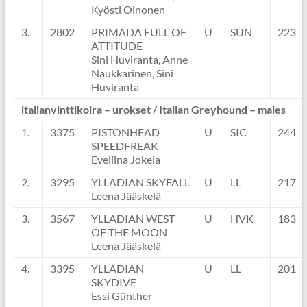
Kyösti Oinonen
3.
2802
PRIMADA FULL OF
U
SUN
223
ATTITUDE
Sini Huviranta, Anne
Naukkarinen, Sini
Huviranta
italianvinttikoira – urokset / Italian Greyhound – males
1.
3375
PISTONHEAD
U
SIC
244
SPEEDFREAK
Eveliina Jokela
2.
3295
YLLADIAN SKYFALL
U
LL
217
Leena Jääskelä
3.
3567
YLLADIAN WEST
U
HVK
183
OF THE MOON
Leena Jääskelä
4.
3395
YLLADIAN
U
LL
201
SKYDIVE
Essi Günther