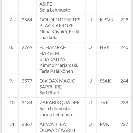
ASIFE
Seija Lehmusto
7.
3564
GOLDEN DESERT’S
U
K-SVK
228
BLACK AFROZE
Niina Käyhkö, Erkki
Jaakkola
8.
2769
EL HAMRAH
U
HVK
240
HAKEEM
BHARATIYA
Kimmo Marjamäki,
Tarja Pääkkönen
9.
3577
DIX DAX MAGIC
U
SSAK
244
SAPPHIRE
Sari Ritari
10.
3134
ZARABIS QUADRE
U
TVK
238
Seija Lehmusto,
Jarmo Lehmusto
11.
2367
AL WATHBA
U
PVK
227
DILWAR FAARIH