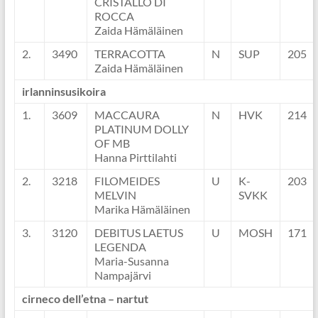
CRISTALLO DI
ROCCA
Zaida Hämäläinen
2.
3490
TERRACOTTA
N
SUP
205
Zaida Hämäläinen
irlanninsusikoira
1.
3609
MACCAURA
N
HVK
214
PLATINUM DOLLY
OF MB
Hanna Pirttilahti
2.
3218
FILOMEIDES
U
K-
203
MELVIN
SVKK
Marika Hämäläinen
3.
3120
DEBITUS LAETUS
U
MOSH
171
LEGENDA
Maria-Susanna
Nampajärvi
cirneco dell’etna – nartut