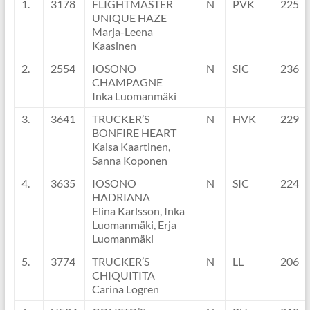
1.
3178
FLIGHTMASTER
N
PVK
225
UNIQUE HAZE
Marja-Leena
Kaasinen
2.
2554
IOSONO
N
SIC
236
CHAMPAGNE
Inka Luomanmäki
3.
3641
TRUCKER’S
N
HVK
229
BONFIRE HEART
Kaisa Kaartinen,
Sanna Koponen
4.
3635
IOSONO
N
SIC
224
HADRIANA
Elina Karlsson, Inka
Luomanmäki, Erja
Luomanmäki
5.
3774
TRUCKER’S
N
LL
206
CHIQUITITA
Carina Logren