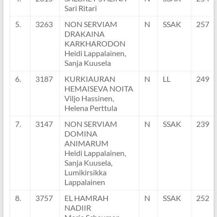
Sari Ritari
5.
3263
NON SERVIAM
N
SSAK
257
DRAKAINA
KARKHARODON
Heidi Lappalainen,
Sanja Kuusela
6.
3187
KURKIAURAN
N
LL
249
HEMAISEVA NOITA
Viljo Hassinen,
Helena Perttula
7.
3147
NON SERVIAM
N
SSAK
239
DOMINA
ANIMARUM
Heidi Lappalainen,
Sanja Kuusela,
Lumikirsikka
Lappalainen
8.
3757
EL HAMRAH
N
SSAK
252
NADIIR