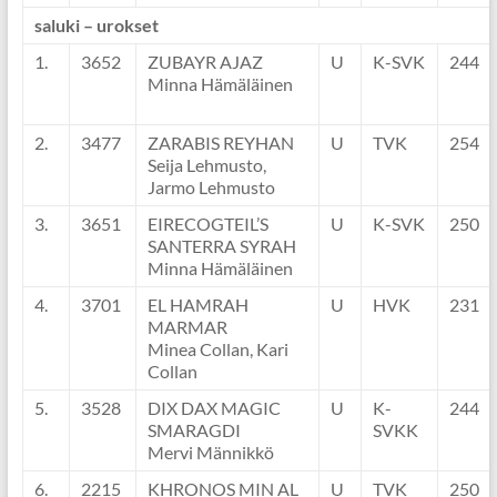
saluki – urokset
1.
3652
ZUBAYR AJAZ
U
K-SVK
244
Minna Hämäläinen
2.
3477
ZARABIS REYHAN
U
TVK
254
Seija Lehmusto,
Jarmo Lehmusto
3.
3651
EIRECOGTEIL’S
U
K-SVK
250
SANTERRA SYRAH
Minna Hämäläinen
4.
3701
EL HAMRAH
U
HVK
231
MARMAR
Minea Collan, Kari
Collan
5.
3528
DIX DAX MAGIC
U
K-
244
SMARAGDI
SVKK
Mervi Männikkö
6.
2215
KHRONOS MIN AL
U
TVK
250