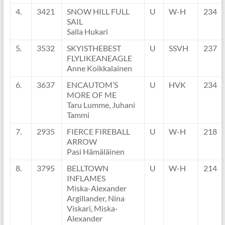
4.
3421
SNOW HILL FULL
U
W-H
234
SAIL
Salla Hukari
5.
3532
SKYISTHEBEST
U
SSVH
237
FLYLIKEANEAGLE
Anne Koikkalainen
6.
3637
ENCAUTOM’S
U
HVK
234
MORE OF ME
Taru Lumme, Juhani
Tammi
7.
2935
FIERCE FIREBALL
U
W-H
218
ARROW
Pasi Hämäläinen
8.
3795
BELLTOWN
U
W-H
214
INFLAMES
Miska-Alexander
Argillander, Nina
Viskari, Miska-
Alexander