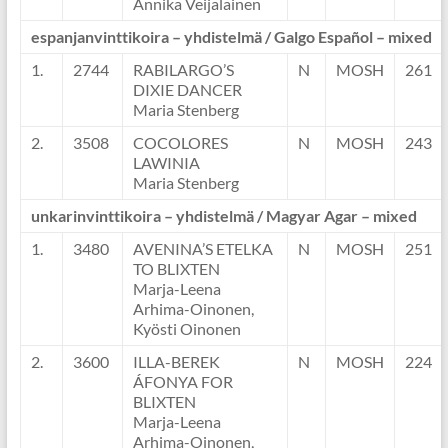
Annika Veijalainen
espanjanvinttikoira – yhdistelmä / Galgo Español – mixed
1.
2744
RABILARGO’S
N
MOSH
261
DIXIE DANCER
Maria Stenberg
2.
3508
COCOLORES
N
MOSH
243
LAWINIA
Maria Stenberg
unkarinvinttikoira – yhdistelmä / Magyar Agar – mixed
1.
3480
AVENINA’S ETELKA
N
MOSH
251
TO BLIXTEN
Marja-Leena
Arhima-Oinonen,
Kyösti Oinonen
2.
3600
ILLA-BEREK
N
MOSH
224
ÁFONYA FOR
BLIXTEN
Marja-Leena
Arhima-Oinonen,