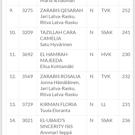
Maria Schauman
9.
3275
ZARABIS QESARAH
N
TVK
252
Jari Latva-Rasku,
Ritva Latva-Rasku
10.
3209
TAZILLAH CARA
N
SSAK
241
CAMELIA
Satu Hyvärinen
11.
3692
EL HAMRAH
N
HVK
230
MAJEEDA
Elisa Kohtamäki
12.
3569
ZARABIS ROSALIA
N
TVK
232
Jonna Hämäläinen,
Jari Latva-Rasku,
Ritva Latva-Rasku
13.
3729
KIRMAN FLORIA
N
LL
231
Tuula Eloranta
14.
3021
EL-UBAID’S
N
SSAK
236
SINCERITY ISIS
Annmari Seppä