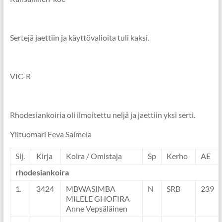
Sertejä jaettiin ja käyttövalioita tuli kaksi.
VIC-R
Rhodesiankoiria oli ilmoitettu neljä ja jaettiin yksi serti.
Ylituomari Eeva Salmela
Sij.
Kirja
Koira / Omistaja
Sp
Kerho
AE
rhodesiankoira
1.
3424
MBWASIMBA
N
SRB
239
MILELE GHOFIRA
Anne Vepsäläinen