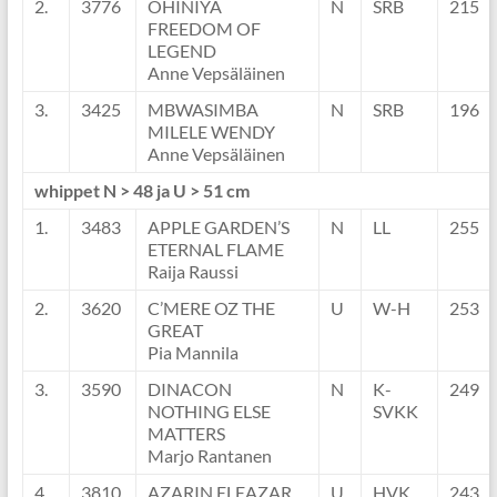
2.
3776
OHINIYA
N
SRB
215
FREEDOM OF
LEGEND
Anne Vepsäläinen
3.
3425
MBWASIMBA
N
SRB
196
MILELE WENDY
Anne Vepsäläinen
whippet N > 48 ja U > 51 cm
1.
3483
APPLE GARDEN’S
N
LL
255
ETERNAL FLAME
Raija Raussi
2.
3620
C’MERE OZ THE
U
W-H
253
GREAT
Pia Mannila
3.
3590
DINACON
N
K-
249
NOTHING ELSE
SVKK
MATTERS
Marjo Rantanen
4.
3810
AZARIN ELEAZAR
U
HVK
243