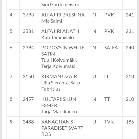
Sini Gardemeister
4.
3793
ALFAJIRI BRESHNA
N
PVK
241
Mia Salmi
5.
3531
ALFAJIRI ANATH
N
PVK
231
Kati Tammisalo
6.
2394
POPOVS IN WHITE
N
SA-FA
240
SATIN
Tuuli Koivumäki,
Terja Koivumäki
7.
3150
KIRMAN UZAIR
U
LL
218
Ulla Sieranta, Satu
Fabritius
8.
2457
KULTAPIISKUN
N
TT
210
ESMER
Tarja Markkanen
9.
3488
XANAGHAN’S
U
TVK
185
PARADISET SVART
ROS