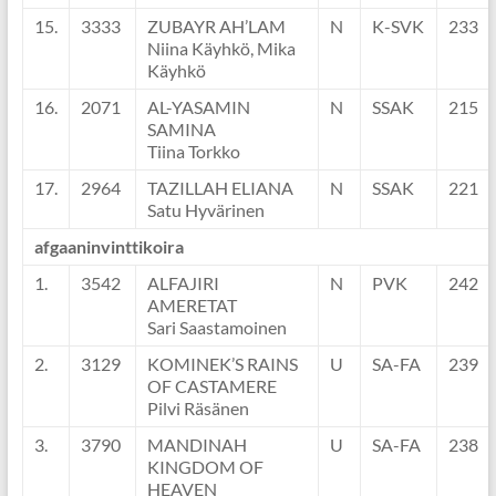
15.
3333
ZUBAYR AH’LAM
N
K-SVK
233
Niina Käyhkö, Mika
Käyhkö
16.
2071
AL-YASAMIN
N
SSAK
215
SAMINA
Tiina Torkko
17.
2964
TAZILLAH ELIANA
N
SSAK
221
Satu Hyvärinen
afgaaninvinttikoira
1.
3542
ALFAJIRI
N
PVK
242
AMERETAT
Sari Saastamoinen
2.
3129
KOMINEK’S RAINS
U
SA-FA
239
OF CASTAMERE
Pilvi Räsänen
3.
3790
MANDINAH
U
SA-FA
238
KINGDOM OF
HEAVEN