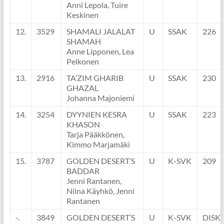
Anni Lepola, Tuire
Keskinen
12.
3529
SHAMALI JALALAT
U
SSAK
226
SHAMAH
Anne Lipponen, Lea
Pelkonen
13.
2916
TA’ZIM GHARIB
U
SSAK
230
GHAZAL
Johanna Majoniemi
14.
3254
DYYNIEN KESRA
U
SSAK
223
KHASON
Tarja Pääkkönen,
Kimmo Marjamäki
15.
3787
GOLDEN DESERT’S
U
K-SVK
209
BADDAR
Jenni Rantanen,
Niina Käyhkö, Jenni
Rantanen
-.
3849
GOLDEN DESERT’S
U
K-SVK
DISK