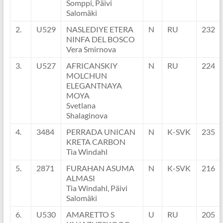
Somppi, Päivi
Salomäki
2.
U529
NASLEDIYE ETERA
N
RU
232
NINFA DEL BOSCO
Vera Smirnova
3.
U527
AFRICANSKIY
N
RU
224
MOLCHUN
ELEGANTNAYA
MOYA
Svetlana
Shalaginova
4.
3484
PERRADA UNICAN
N
K-SVK
235
KRETA CARBON
Tia Windahl
5.
2871
FURAHAN ASUMA
N
K-SVK
216
ALMASI
Tia Windahl, Päivi
Salomäki
6.
U530
AMARETTO S
U
RU
205