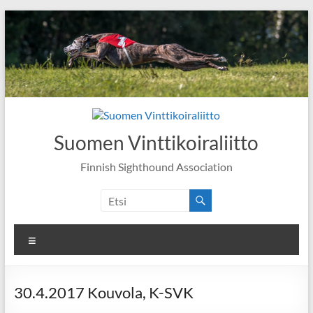
Skip
to
content
Suomen Vinttikoiraliitto
Finnish Sighthound Association
Valikko
30.4.2017 Kouvola, K-SVK