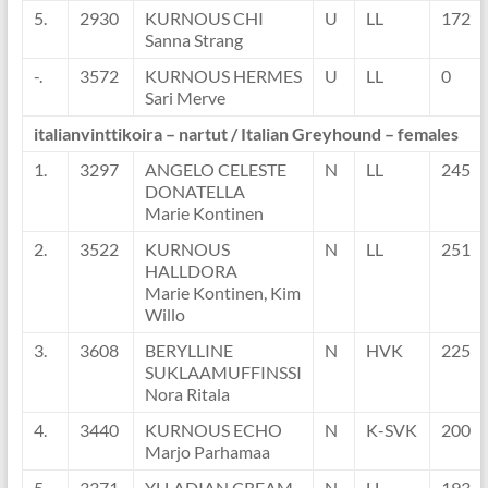
5.
2930
KURNOUS CHI
U
LL
172
Sanna Strang
-.
3572
KURNOUS HERMES
U
LL
0
Sari Merve
italianvinttikoira – nartut / Italian Greyhound – females
1.
3297
ANGELO CELESTE
N
LL
245
DONATELLA
Marie Kontinen
2.
3522
KURNOUS
N
LL
251
HALLDORA
Marie Kontinen, Kim
Willo
3.
3608
BERYLLINE
N
HVK
225
SUKLAAMUFFINSSI
Nora Ritala
4.
3440
KURNOUS ECHO
N
K-SVK
200
Marjo Parhamaa
5.
3371
YLLADIAN CREAM
N
LL
193