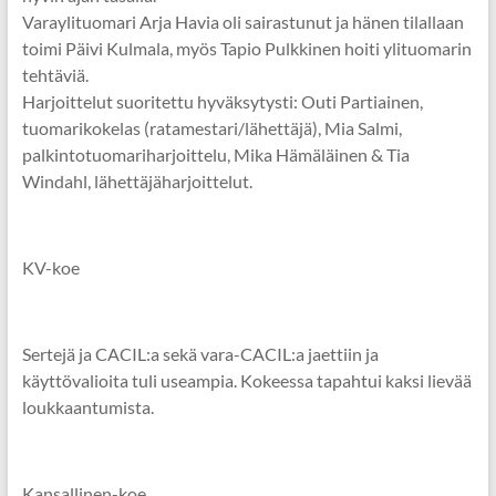
Varaylituomari Arja Havia oli sairastunut ja hänen tilallaan
toimi Päivi Kulmala, myös Tapio Pulkkinen hoiti ylituomarin
tehtäviä.
Harjoittelut suoritettu hyväksytysti: Outi Partiainen,
tuomarikokelas (ratamestari/lähettäjä), Mia Salmi,
palkintotuomariharjoittelu, Mika Hämäläinen & Tia
Windahl, lähettäjäharjoittelut.
KV-koe
Sertejä ja CACIL:a sekä vara-CACIL:a jaettiin ja
käyttövalioita tuli useampia. Kokeessa tapahtui kaksi lievää
loukkaantumista.
Kansallinen-koe