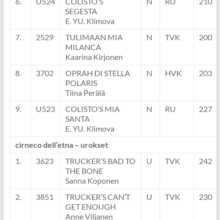
6.
U524
COLISTO’S
N
RU
210
SEGESTA
E. YU. Klimova
7.
2529
TULIMAAN MIA
N
TVK
200
MILANCA
Kaarina Kirjonen
8.
3702
OPRAH DI STELLA
N
HVK
203
POLARIS
Tiina Perälä
9.
U523
COLISTO’S MIA
N
RU
227
SANTA
E. YU. Klimova
cirneco dell’etna – urokset
1.
3623
TRUCKER’S BAD TO
U
TVK
242
THE BONE
Sanna Koponen
2.
3851
TRUCKER’S CAN’T
U
TVK
230
GET ENOUGH
Anne Viljanen