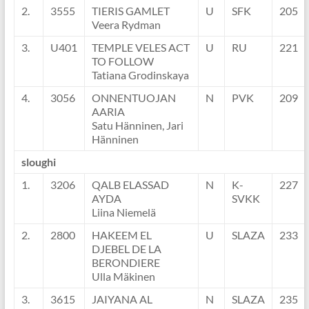
2.
3555
TIERIS GAMLET
U
SFK
205
Veera Rydman
3.
U401
TEMPLE VELES ACT
U
RU
221
TO FOLLOW
Tatiana Grodinskaya
4.
3056
ONNENTUOJAN
N
PVK
209
AARIA
Satu Hänninen, Jari
Hänninen
sloughi
1.
3206
QALB ELASSAD
N
K-
227
AYDA
SVKK
Liina Niemelä
2.
2800
HAKEEM EL
U
SLAZA
233
DJEBEL DE LA
BERONDIERE
Ulla Mäkinen
3.
3615
JAIYANA AL
N
SLAZA
235