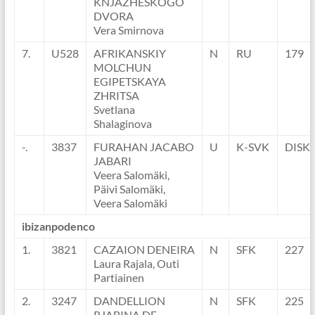
KNJAZHESKOGO
DVORA
Vera Smirnova
7.
U528
AFRIKANSKIY
N
RU
179
MOLCHUN
EGIPETSKAYA
ZHRITSA
Svetlana
Shalaginova
-.
3837
FURAHAN JACABO
U
K-SVK
DISK
JABARI
Veera Salomäki,
Päivi Salomäki,
Veera Salomäki
ibizanpodenco
1.
3821
CAZAION DENEIRA
N
SFK
227
Laura Rajala, Outi
Partiainen
2.
3247
DANDELLION
N
SFK
225
RJABINA DE