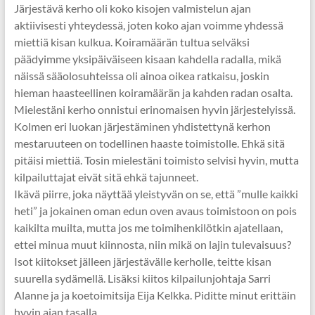
Järjestävä kerho oli koko kisojen valmistelun ajan
aktiivisesti yhteydessä, joten koko ajan voimme yhdessä
miettiä kisan kulkua. Koiramäärän tultua selväksi
päädyimme yksipäiväiseen kisaan kahdella radalla, mikä
näissä sääolosuhteissa oli ainoa oikea ratkaisu, joskin
hieman haasteellinen koiramäärän ja kahden radan osalta.
Mielestäni kerho onnistui erinomaisen hyvin järjestelyissä.
Kolmen eri luokan järjestäminen yhdistettynä kerhon
mestaruuteen on todellinen haaste toimistolle. Ehkä sitä
pitäisi miettiä. Tosin mielestäni toimisto selvisi hyvin, mutta
kilpailuttajat eivät sitä ehkä tajunneet.
Ikävä piirre, joka näyttää yleistyvän on se, että ”mulle kaikki
heti” ja jokainen oman edun oven avaus toimistoon on pois
kaikilta muilta, mutta jos me toimihenkilötkin ajatellaan,
ettei minua muut kiinnosta, niin mikä on lajin tulevaisuus?
Isot kiitokset jälleen järjestävälle kerholle, teitte kisan
suurella sydämellä. Lisäksi kiitos kilpailunjohtaja Sarri
Alanne ja ja koetoimitsija Eija Kelkka. Piditte minut erittäin
hyvin ajan tasalla.