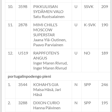
10.
3598
PIKKULIISAN
U
SSVK
209
SYDÄMEN VALO
Satu Ruotsalainen
11.
2878
MIMI CHILL’S
U
K-SVK
190
MOSCOW
SUPERSTAR
Jaana Ylä-Outinen,
Paavo Parviainen
12.
U519
RAPPFOTEN’S
U
NO
189
ANGUS
Inger Maren Rivrud,
Inger Maren Rivrud
portugalinpodengo pieni
1.
3544
KOHAH’S GIA
N
SPP
246
Maisa Häsä, Jari
Häsä
2.
3288
DIXON CURIO
N
SPP
195
Hanna Päivinen