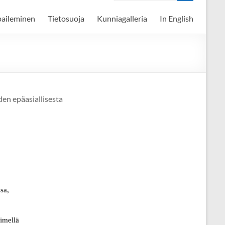
paileminen
Tietosuoja
Kunniagalleria
In English
den epäasiallisesta