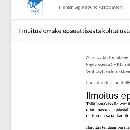
Finnish Sighthound Association
Ilmoituslomake epäeettisestä kohtelust
Alta löydät lomakkeen,
käytöksestä SVKL:n ala
Voit täyttää lomakkee
Lue infoteksti huolel