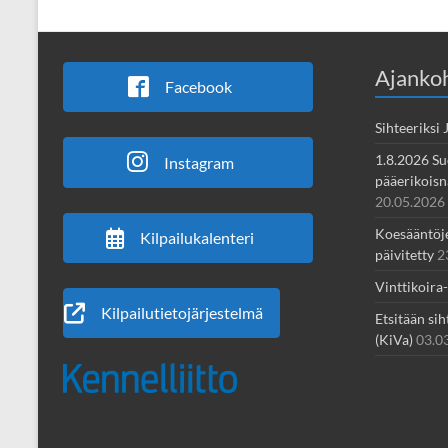
Ajankoh
Facebook
Sihteeriksi
1.8.2026 Su
Instagram
pääerikoisnä
20.05.2026
Koesääntöjen
Kilpailukalenteri
päivitetty
2
Vinttikoira
Kilpailutietojärjestelmä
Etsitään sih
(KiVa)
03.0