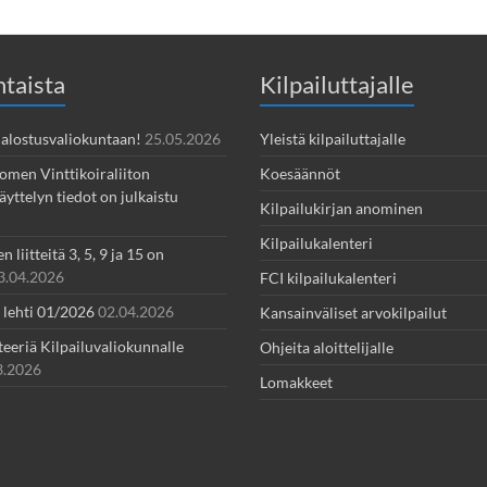
taista
Kilpailuttajalle
 Jalostusvaliokuntaan!
25.05.2026
Yleistä kilpailuttajalle
omen Vinttikoiraliiton
Koesäännöt
yttelyn tiedot on julkaistu
Kilpailukirjan anominen
Kilpailukalenteri
 liitteitä 3, 5, 9 ja 15 on
3.04.2026
FCI kilpailukalenteri
- lehti 01/2026
02.04.2026
Kansainväliset arvokilpailut
teeriä Kilpailuvaliokunnalle
Ohjeita aloittelijalle
3.2026
Lomakkeet