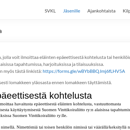
SVKL
Jäsenille
Ajankohtaista
Kil
a
 jolla voit ilmoittaa eläinten epäeettisestä kohtelusta tai henkilöi
isissa tapahtumissa, harjoituksissa ja tilaisuuksissa.
n myös tästä linkistä:
https://forms.gle/wBYbBBQJmj6fLHV5A
lisesti lomakkeen yläosasta ennen lomakkeen täyttämistä.