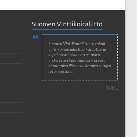
Suomen Vinttikoiraliitto
Suomen Vinttikoiraliitto ry toimii
vinttikoirien jalostus-, kasvatus- ja
kilpailutoimintaa harrastavien
yhdistysten keskusjärjestönä sekä
muutamien liiton edustamien rotujen
rotujärjestönä.
SVKL