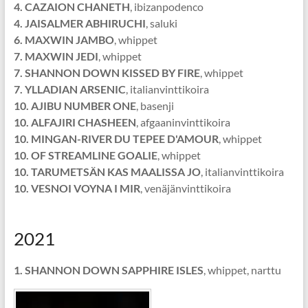
4. CAZAION CHANETH
, ibizanpodenco
4. JAISALMER ABHIRUCHI
, saluki
6. MAXWIN
JAMBO
, whippet
7. MAXWIN JEDI
, whippet
7. SHANNON DOWN KISSED BY FIRE
, whippet
7. YLLADIAN
ARSENIC
, italianvinttikoira
10. AJIBU NUMBER ONE
, basenji
10. ALFAJIRI CHASHEEN
, afgaaninvinttikoira
10. MINGAN-RIVER DU TEPEE D'AMOUR
, whippet
10. OF STREAMLINE GOALIE
, whippet
10. TARUMETSÄN KAS MAALISSA JO
, italianvinttikoira
10. VESNOI VOYNA I MIR
, venäjänvinttikoira
2021
1. SHANNON DOWN SAPPHIRE ISLES
, whippet, narttu