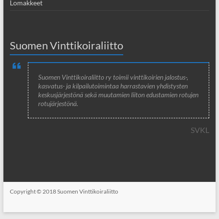
Lomakkeet
Suomen Vinttikoiraliitto
Suomen Vinttikoiraliitto ry toimii vinttikoirien jalostus-,
kasvatus- ja kilpailutoimintaa harrastavien yhdistysten
keskusjärjestönä sekä muutamien liiton edustamien rotujen
rotujärjestönä.
SVKL