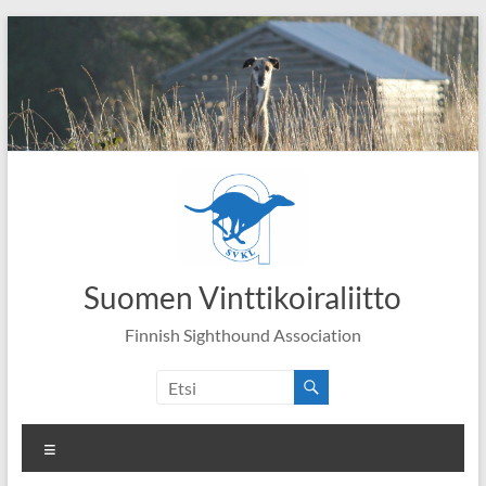
Skip
to
content
Suomen Vinttikoiraliitto
Finnish Sighthound Association
Valikko