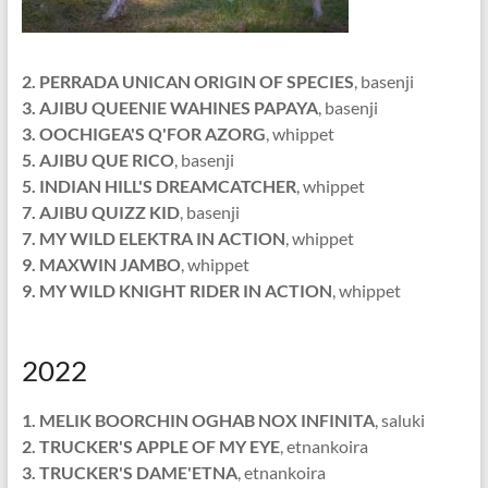
2. PERRADA UNICAN ORIGIN OF SPECIES
, basenji
3. AJIBU QUEENIE WAHINES PAPAYA
, basenji
3. OOCHIGEA'S Q'FOR AZORG
, whippet
5. AJIBU QUE RICO
, basenji
5. INDIAN HILL'S DREAMCATCHER
, whippet
7. AJIBU QUIZZ KID
, basenji
7. MY WILD ELEKTRA IN ACTION
, whippet
9. MAXWIN JAMBO
, whippet
9. MY WILD KNIGHT RIDER IN ACTION
, whippet
2022
1. MELIK BOORCHIN OGHAB NOX INFINITA
, saluki
2. TRUCKER'S APPLE OF MY EYE
, etnankoira
3.
TRUCKER'S DAME'ETNA
, etnankoira