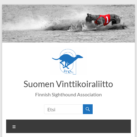
Skip
to
content
Suomen Vinttikoiraliitto
Finnish Sighthound Association
Valikko