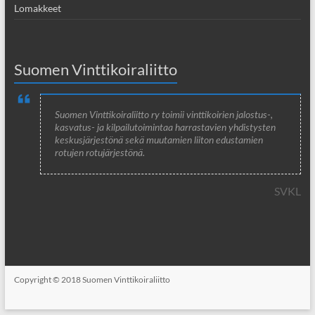
Lomakkeet
Suomen Vinttikoiraliitto
Suomen Vinttikoiraliitto ry toimii vinttikoirien jalostus-,
kasvatus- ja kilpailutoimintaa harrastavien yhdistysten
keskusjärjestönä sekä muutamien liiton edustamien
rotujen rotujärjestönä.
SVKL