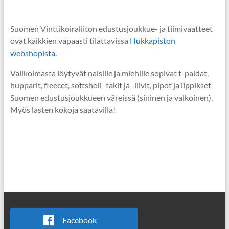
Suomen Vinttikoiraliiton edustusjoukkue- ja tiimivaatteet
ovat kaikkien vapaasti tilattavissa
Hukkapiston
webshopista
.
Valikoimasta löytyvät naisille ja miehille sopivat t-paidat,
hupparit, fleecet, softshell- takit ja -liivit, pipot ja lippikset
Suomen edustusjoukkueen väreissä (sininen ja valkoinen).
Myös lasten kokoja saatavilla!
Facebook