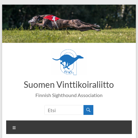
Skip
to
content
Suomen Vinttikoiraliitto
Finnish Sighthound Association
Valikko