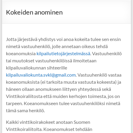
Kokeiden anominen
Jotta järjestävä yhdistys voi anoa kokeita tulee sen ensin
nimetä vastuuhenkilö, jolle annetaan oikeus tehdä
koeanomuksia
kilpailutietojärjestelmässä
. Vastuuhenkilö
tai muutokset vastuuhenkilöissä ilmoitetaan
kilpailuvaliokunnan sihteerille
kilpailuvaliokunta.svkl@gmail.com
. Vastuuhenkilö vastaa
koeanomuksista (ei tarkoita muuta vastuuta kokeesta) ja
häneen ollaan anomukseen liittyen yhteydessä sekä
Vinttikoiraliitosta että muiden kerhojen toimesta, jos on
tarpeen. Koeanomukseen tulee vastuuhenkilöksi nimetä
tämä sama henkilö.
Kaikki vinttikoirakokeet anotaan Suomen
Vinttikoiraliitolta. Koeanomukset tehdään