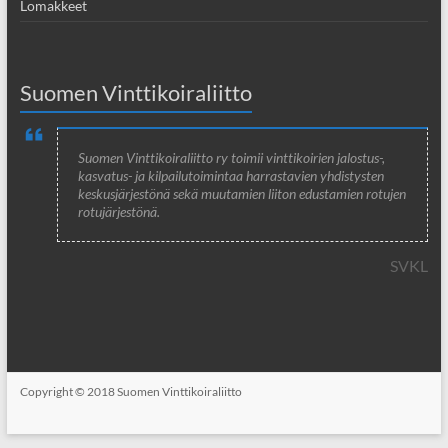
Lomakkeet
Suomen Vinttikoiraliitto
Suomen Vinttikoiraliitto ry toimii vinttikoirien jalostus-,
kasvatus- ja kilpailutoimintaa harrastavien yhdistysten
keskusjärjestönä sekä muutamien liiton edustamien rotujen
rotujärjestönä.
SVKL