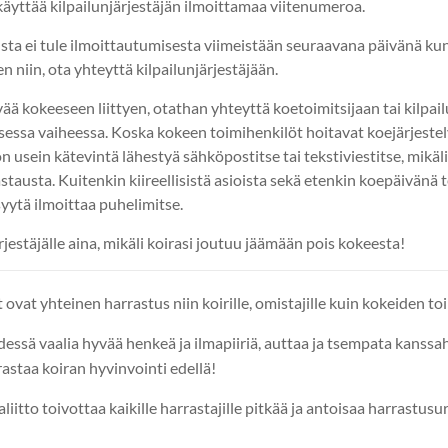
käyttää kilpailunjärjestäjän ilmoittamaa viitenumeroa.
sta ei tule ilmoittautumisesta viimeistään seuraavana päivänä ku
niin, ota yhteyttä kilpailunjärjestäjään.
vää kokeeseen liittyen, otathan yhteyttä koetoimitsijaan tai kilpai
essa vaiheessa. Koska kokeen toimihenkilöt hoitavat koejärjestely
usein kätevintä lähestyä sähköpostitse tai tekstiviestitse, mikäli a
astausta. Kuitenkin kiireellisistä asioista sekä etenkin koepäivänä 
syytä ilmoittaa puhelimitse.
jestäjälle aina, mikäli koirasi joutuu jäämään pois kokeesta!
t ovat yhteinen harrastus niin koirille, omistajille kuin kokeiden to
dessä vaalia hyvää henkeä ja ilmapiiriä, auttaa ja tsempata kanssa
astaa koiran hyvinvointi edellä!
iitto toivottaa kaikille harrastajille pitkää ja antoisaa harrastusu