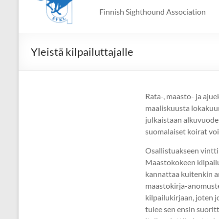
Finnish Sighthound Association
Yleistä kilpailuttajalle
Rata-, maasto- ja ajue
maaliskuusta lokakuun 
julkaistaan alkuvuodes
suomalaiset koirat voi
Osallistuakseen vinttik
Maastokokeen kilpailu
kannattaa kuitenkin an
maastokirja-anomuste
kilpailukirjaan, joten 
tulee sen ensin suori