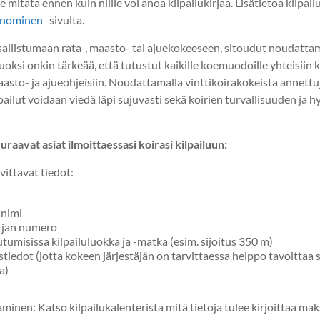
ee mitata ennen kuin niille voi anoa kilpailukirjaa. Lisätietoa kilpai
 anominen
-sivulta.
osallistumaan rata-, maasto- tai ajuekokeeseen, sitoudut noudattam
uoksi onkin tärkeää, että tutustut kaikille koemuodoille yhteisiin
aasto- ja ajueohjeisiin. Noudattamalla vinttikoirakokeista annettuj
ailut voidaan viedä läpi sujuvasti sekä koirien turvallisuuden ja 
aavat asiat ilmoittaessasi koirasi kilpailuun:
vittavat tiedot:
 nimi
irjan numero
umisissa kilpailuluokka ja -matka (esim. sijoitus 350 m)
tiedot (jotta kokeen järjestäjän on tarvittaessa helppo tavoittaa
a)
inen: Katso kilpailukalenterista mitä tietoja tulee kirjoittaa ma