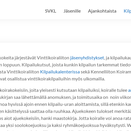
SVKL
Jäsenille
Ajankohtaista
Kil
kokeita järjestävät Vinttikoiraliiton
jäsenyhdistykset
, ja kilpailuk
loppuun. Kilpailukutsut, joista kunkin kilpailun tarkemmat tiedot
ta Vinttikoiraliiton
Kilpailukalenterissa
sekä Kennelliiton Koiram
vat osallistua vinttikoirakilpailuihin myös ulkomailla.
oirakokeisiin, joita yleisesti kutsutaan kilpailuiksi, koiralle tulee
a
kirjan saa lähettämällä anomuksen, ja toimitusaika on noin viiko
oa hyvissä ajoin ennen kilpailu-uran aloittamista, sillä etenkin k
n käsittelyssä saattaa olla ruuhkaa. Ajuekokeen tulokset merki
jos aiot ajuekokeisiin, hanki maastokirja. Jotta koiralle voi anoa rat
ttaa yksi soolokoejuoksu ja kaksi ryhmäkoejuoksua hyväksytysti. W