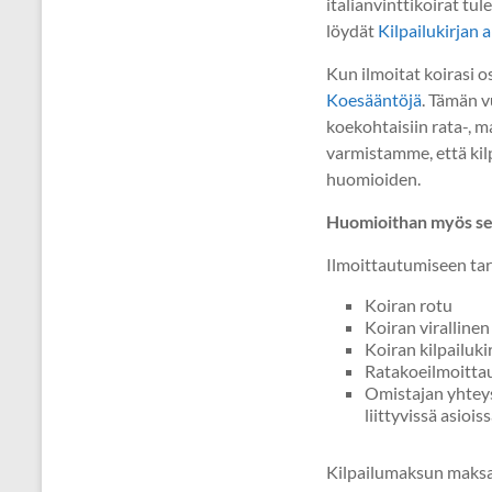
italianvinttikoirat tul
löydät
Kilpailukirjan
Kun ilmoitat koirasi 
Koesääntöjä
. Tämän v
koekohtaisiin rata-, m
varmistamme, että kilp
huomioiden.
Huomioithan myös seur
Ilmoittautumiseen tar
Koiran rotu
Koiran virallinen
Koiran kilpailuk
Ratakoeilmoittaut
Omistajan yhteys
liittyvissä asioiss
Kilpailumaksun maksam