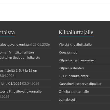
taista
Kilpailuttajalle
 Jalostusvaliokuntaan!
25.05.2026
Yleistä kilpailuttajalle
omen Vinttikoiraliiton
Koesäännöt
yttelyn tiedot on julkaistu
Kilpailukirjan anominen
Kilpailukalenteri
 liitteitä 3, 5, 9 ja 15 on
3.04.2026
FCI kilpailukalenteri
- lehti 01/2026
02.04.2026
Kansainväliset arvokilpailut
teeriä Kilpailuvaliokunnalle
Ohjeita aloittelijalle
3.2026
Lomakkeet