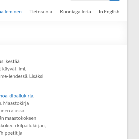
paileminen
Tietosuoja
Kunniagalleria
In English
ausi kestää
 käyvät ilmi,
me-lehdessä. Lisäksi
noa kilpailukirja
.
n. Maastokirja
auden alussa
tään maastokokeen
akokeen kilpailukirjan,
hippetit ja