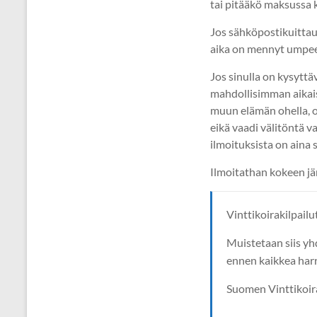
tai pitääkö maksussa 
Jos sähköpostikuittau
aika on mennyt umpeen 
Jos sinulla on kysyttä
mahdollisimman aikais
muun elämän ohella, on 
eikä vaadi välitöntä v
ilmoituksista on aina 
Ilmoitathan kokeen jär
Vinttikoirakilpailu
Muistetaan siis yh
ennen kaikkea harr
Suomen Vinttikoiral