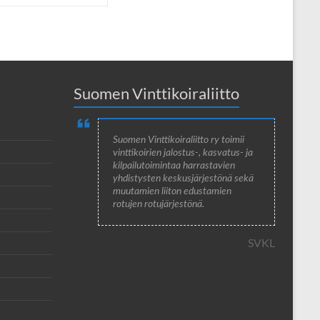
Suomen Vinttikoiraliitto
Suomen Vinttikoiraliitto ry toimii
vinttikoirien jalostus-, kasvatus- ja
kilpailutoimintaa harrastavien
yhdistysten keskusjärjestönä sekä
muutamien liiton edustamien
rotujen rotujärjestönä.
SVKL