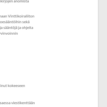
lukirjojen anomista
aan Vinttikoiraliiton
 koesääntöihin sekä
a sääntöjä ja ohjeita
hyvinvoinnin
 sinut kokeeseen
ksaessa viestikenttään