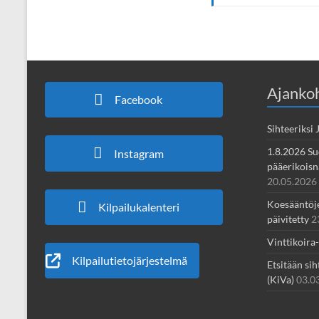
Ajankoh
Facebook
Sihteeriksi
1.8.2026 Su
Instagram
pääerikoisnä
20.05.2026
Koesääntöjen
Kilpailukalenteri
päivitetty
2
Vinttikoira
Kilpailutietojärjestelmä
Etsitään sih
(KiVa)
03.0