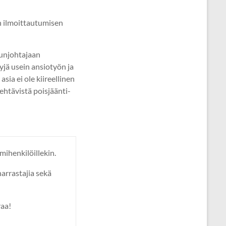
n ilmoittautumisen
lunjohtajaan
jä usein ansiotyön ja
sia ei ole kiireellinen
tehtävistä poisjäänti-
imihenkilöillekin.
harrastajia sekä
raa!