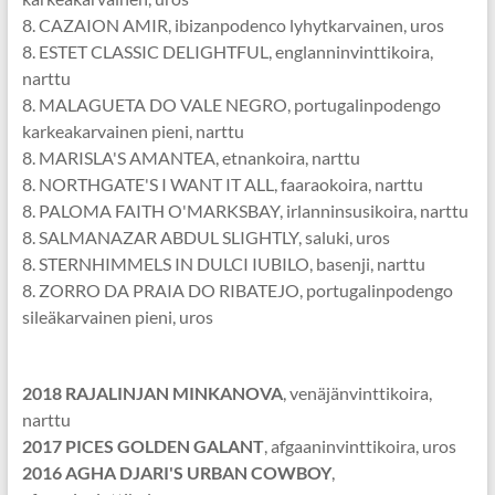
8. CAZAION AMIR, ibizanpodenco lyhytkarvainen, uros
8. ESTET CLASSIC DELIGHTFUL, englanninvinttikoira,
narttu
8. MALAGUETA DO VALE NEGRO, portugalinpodengo
karkeakarvainen pieni, narttu
8. MARISLA'S AMANTEA, etnankoira, narttu
8. NORTHGATE'S I WANT IT ALL, faaraokoira, narttu
8. PALOMA FAITH O'MARKSBAY, irlanninsusikoira, narttu
8. SALMANAZAR ABDUL SLIGHTLY, saluki, uros
8. STERNHIMMELS IN DULCI IUBILO, basenji, narttu
8. ZORRO DA PRAIA DO RIBATEJO, portugalinpodengo
sileäkarvainen pieni, uros
2018 RAJALINJAN MINKANOVA
, venäjänvinttikoira,
narttu
2017 PICES GOLDEN GALANT
, afgaaninvinttikoira, uros
2016 AGHA DJARI'S URBAN COWBOY
,