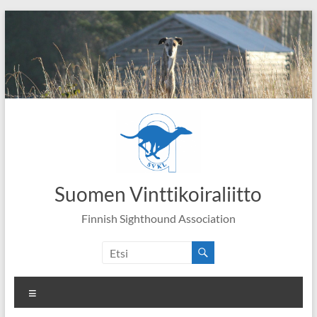
Skip
to
content
Suomen Vinttikoiraliitto
Finnish Sighthound Association
Valikko