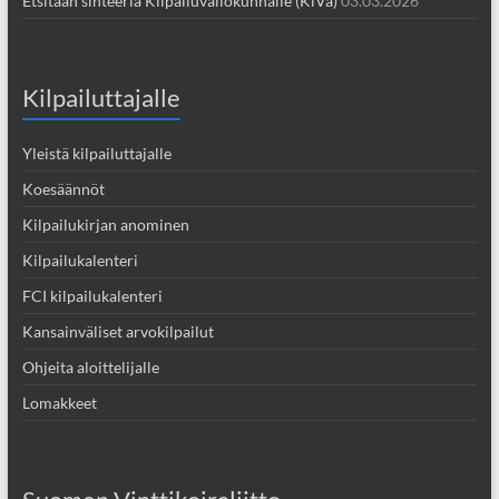
Etsitään sihteeriä Kilpailuvaliokunnalle (KiVa)
03.03.2026
Kilpailuttajalle
Yleistä kilpailuttajalle
Koesäännöt
Kilpailukirjan anominen
Kilpailukalenteri
FCI kilpailukalenteri
Kansainväliset arvokilpailut
Ohjeita aloittelijalle
Lomakkeet