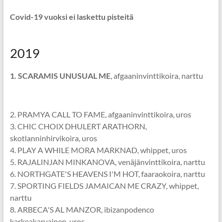
Covid-19 vuoksi ei laskettu pisteitä
2019
1. SCARAMIS UNUSUAL ME
, afgaaninvinttikoira, narttu
2. PRAMYA CALL TO FAME, afgaaninvinttikoira, uros
3. CHIC CHOIX DHULERT ARATHORN,
skotlanninhirvikoira, uros
4. PLAY A WHILE MORA MARKNAD, whippet, uros
5. RAJALINJAN MINKANOVA, venäjänvinttikoira, narttu
6. NORTHGATE'S HEAVENS I'M HOT, faaraokoira, narttu
7. SPORTING FIELDS JAMAICAN ME CRAZY, whippet,
narttu
8. ARBECA'S AL MANZOR, ibizanpodenco
karkeakarvainen, uros