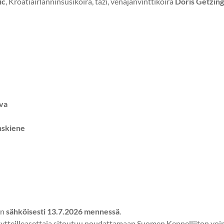
ic
, Kroatiairlanninsusikoira, tazi, venäjänvinttikoira
Doris Getzin
va
nskiene
an
sähköisesti 13.7.2026 mennessä
.
äytteilleasettaja sitoutuu noudattamaan Suomen Kennelliiton voim