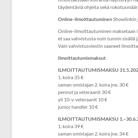
täydentäviä ohjeita sekä rokotusmäär
Online-ilmoittautuminen
Showlinkin 
Online-ilmoittautuminen maksetaan il
et saa vahvistusta noin tunnin sisäl
Vain vahvistusviestin saaneet ilmoitta
Ilmoittautumismaksut
ILMOITTAUTUMISMAKSU 31.5.202
1. koira 35 €
saman omistajan 2. koira jne. 30 €
pennut ja veteraanit 30 €
yli 10-v. veteraanit 10 €
junior handler 10 €
ILMOITTAUTUMISMAKSU 1.–30.6.202
1. koira 39 €
saman omistajan 2. koira jne. 34 €