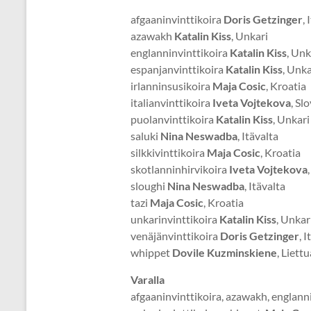
afgaaninvinttikoira
Doris Getzinger
, 
azawakh
Katalin Kiss
, Unkari
englanninvinttikoira
Katalin Kiss
, Unk
espanjanvinttikoira
Katalin Kiss
, Unka
irlanninsusikoira
Maja Cosic
, Kroatia
italianvinttikoira
Iveta Vojtekova
, Sl
puolanvinttikoira
Katalin Kiss
, Unkari
saluki
Nina Neswadba
, Itävalta
silkkivinttikoira
Maja Cosic
, Kroatia
skotlanninhirvikoira
Iveta Vojtekova
sloughi
Nina Neswadba
, Itävalta
tazi
Maja Cosic
, Kroatia
unkarinvinttikoira
Katalin Kiss
, Unkar
venäjänvinttikoira
Doris Getzinger
, 
whippet
Dovile Kuzminskiene
, Liettu
Varalla
afgaaninvinttikoira, azawakh, englannin