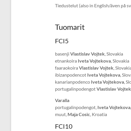
Tiedustelut (also in English/även på 
Tuomarit
FCI5
basenji
Vlastislav Vojtek
, Slovakia
etnankoira
Iveta Vojtekova
, Slovakia
faaraokoira
Vlastislav Vojtek
, Slovaki
ibizanpodencot
Iveta Vojtekova
, Slo
kanarianpodenco
Iveta Vojtekova
, S
portugalinpodengot
Vlastislav Vojtek
Varalla
portugalinpodengot,
Iveta Vojtekova
muut,
Maja Cosic
, Kroatia
FCI10