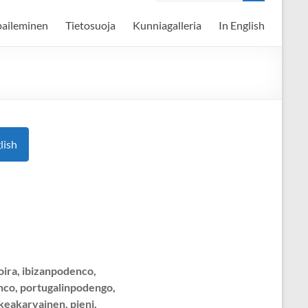
paileminen
Tietosuoja
Kunniagalleria
In English
lish
oira, ibizanpodenco,
enco, portugalinpodengo,
keakarvainen, pieni,