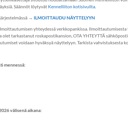
äyksiä. Säännöt löytyvät
Kennelliiton kotisivuilta.
järjestelmässä →
ILMOITTAUDU NÄYTTELYYN
moittautumisen yhteydessä verkkopankissa. Ilmoittautumisesta tu
lä ja olet tarkastanut roskapostikansion, OTA YHTEYTTÄ sähköpost
utumiset voidaan hyväksyä näyttelyyn. Tarkista vahvistuksesta koir
6 mennessä
:
6 välisenä aikana
: