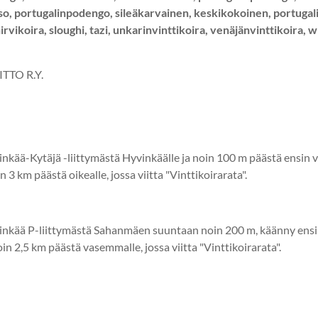
so, portugalinpodengo, sileäkarvainen, keskikokoinen, portugali
irvikoira, sloughi, tazi, unkarinvinttikoira, venäjänvinttikoira, 
TTO R.Y.
nkää-Kytäjä -liittymästä Hyvinkäälle ja noin 100 m päästä ensin v
3 km päästä oikealle, jossa viitta "Vinttikoirarata".
vinkää P-liittymästä Sahanmäen suuntaan noin 200 m, käänny ens
oin 2,5 km päästä vasemmalle, jossa viitta "Vinttikoirarata".