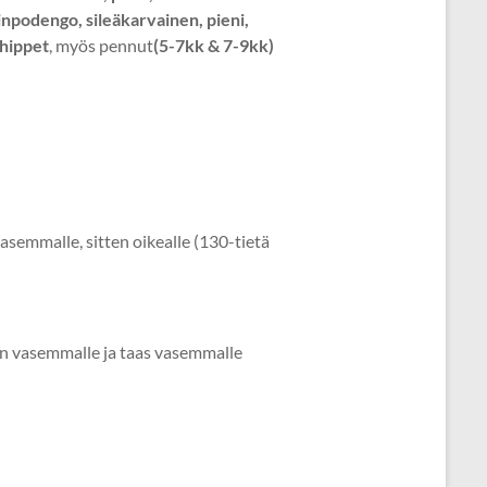
npodengo, sileäkarvainen, pieni,
whippet
, myös pennut
(5-7kk & 7-9kk)
asemmalle, sitten oikealle (130-tietä
in vasemmalle ja taas vasemmalle