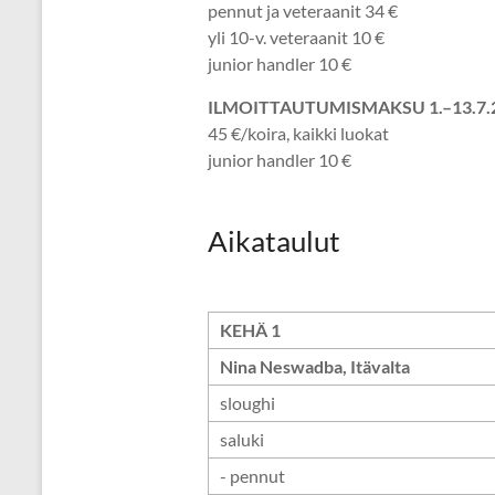
pennut ja veteraanit 34 €
yli 10-v. veteraanit 10 €
junior handler 10 €
ILMOITTAUTUMISMAKSU 1.–13.7.202
45 €/koira, kaikki luokat
junior handler 10 €
Aikataulut
KEHÄ 1
Nina Neswadba, Itävalta
sloughi
saluki
- pennut