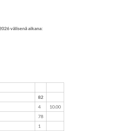
6 välisenä aikana
:
82
4
10.00
78
1