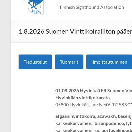
Finnish Sighthound Association
1.8.2026 Suomen Vinttikoiraliiton pääer
Tiedustelut
Tuomarit
Ilmoittautuminen
01.08.2026 Hyvinkää ER Suomen Vintt
Hyvinkään vinttikoirarata,
05800 Hyvinkää, Lat: N 60º 37' 58.90"
afgaaninvinttikoira, azawakh, basenji
karkeakarvainen, ibizanpodenco, lyhy
karkeakarvainen, iso, portugalinpod