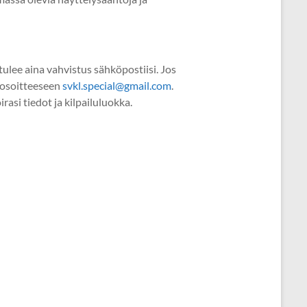
lee aina vahvistus sähköpostiisi. Jos
iosoitteeseen
svkl.special@gmail.
com
.
asi tiedot ja kilpailuluokka.