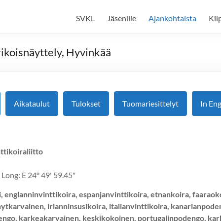
SVKL
Jäsenille
Ajankohtaista
Kil
ikoisnäyttely, Hyvinkää
Aikataulut
Tulokset
Tuomariesittelyt
In Eng
ikoiraliitto
 Long: E 24º 49' 59.45"
, englanninvinttikoira, espanjanvinttikoira, etnankoira, faaraok
tkarvainen, irlanninsusikoira, italianvinttikoira, kanarianpod
engo, karkeakarvainen, keskikokoinen, portugalinpodengo, kar