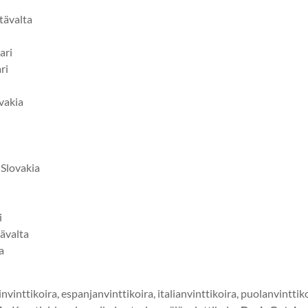
Itävalta
ari
ri
ovakia
, Slovakia
i
Itävalta
a
vinttikoira, espanjanvinttikoira, italianvinttikoira, puolanvinttiko