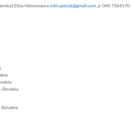
svenska) Elisa Heimovaara
svkl.special@gmail.
com
, p. 040 7584170 
a
vakia
lovakia
, Slovakia
, Slovakia