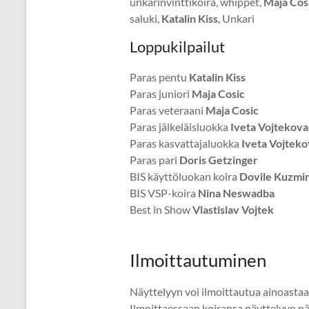
unkarinvinttikoira, whippet,
Maja Cos
saluki,
Katalin Kiss
, Unkari
Loppukilpailut
Paras pentu
Katalin Kiss
Paras juniori
Maja Cosic
Paras veteraani
Maja Cosic
Paras jälkeläisluokka
Iveta Vojtekova
Paras kasvattajaluokka
Iveta Vojteko
Paras pari
Doris Getzinger
BIS käyttöluokan koira
Dovile Kuzmi
BIS VSP-koira
Nina Neswadba
Best in Show
Vlastislav Vojtek
Ilmoittautuminen
Näyttelyyn voi ilmoittautua ainoasta
Ilmoittaessaan koiransa näyttelyyn n