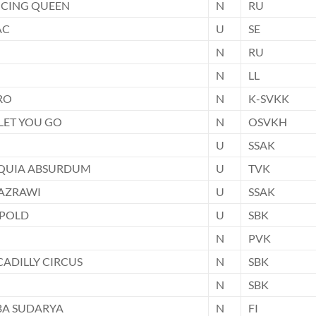
NCING QUEEN
N
RU
AC
U
SE
N
RU
N
LL
RO
N
K-SVKK
LET YOU GO
N
OSVKH
U
SSAK
 QUIA ABSURDUM
U
TVK
JAZRAWI
U
SSAK
OPOLD
U
SBK
N
PVK
CADILLY CIRCUS
N
SBK
N
SBK
BA SUDARYA
N
FI