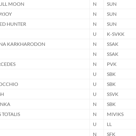
FULL MOON
N
SUN
OYJOY
N
SUN
ED HUNTER
N
SUN
U
K-SVKK
INA KARKHARODON
N
SSAK
N
SSAK
RCEDES
N
PVK
U
SBK
NOCCHIO
U
SBK
SH
U
SSVK
INKA
N
SBK
 TOTALIS
N
MIVIKS
U
LL
N
SFK