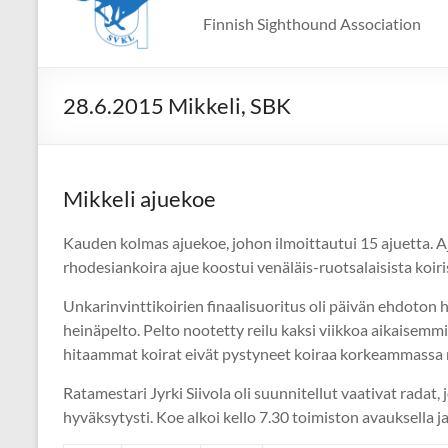
Finnish Sighthound Association
28.6.2015 Mikkeli, SBK
Mikkeli ajuekoe
Kauden kolmas ajuekoe, johon ilmoittautui 15 ajuetta. A
rhodesiankoira ajue koostui venäläis-ruotsalaisista koiri
Unkarinvinttikoirien finaalisuoritus oli päivän ehdoto
heinäpelto. Pelto nootetty reilu kaksi viikkoa aikaisem
hitaammat koirat eivät pystyneet koiraa korkeammassa r
Ratamestari Jyrki Siivola oli suunnitellut vaativat radat
hyväksytysti. Koe alkoi kello 7.30 toimiston avauksella ja