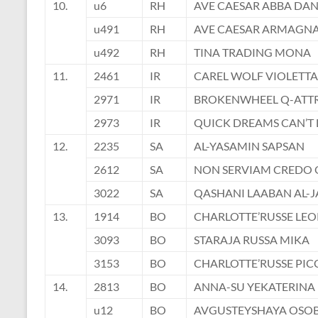
10.
u6
RH
AVE CAESAR ABBA DA
u491
RH
AVE CAESAR ARMAGN
u492
RH
TINA TRADING MONA
11.
2461
IR
CAREL WOLF VIOLETTA
2971
IR
BROKENWHEEL Q-ATT
2973
IR
QUICK DREAMS CAN’T 
12.
2235
SA
AL-YASAMIN SAPSAN
2612
SA
NON SERVIAM CREDO
3022
SA
QASHANI LAABAN AL-
13.
1914
BO
CHARLOTTE’RUSSE LE
3093
BO
STARAJA RUSSA MIKA
3153
BO
CHARLOTTE’RUSSE PIC
14.
2813
BO
ANNA-SU YEKATERINA
u12
BO
AVGUSTEYSHAYA OSO