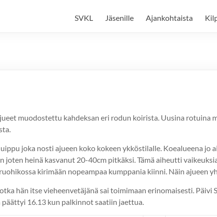
SVKL
Jäsenille
Ajankohtaista
Kil
jueet muodostettu kahdeksan eri rodun koirista. Uusina rotuina m
sta.
n huippu joka nosti ajueen koko kokeen ykköstilalle. Koealueena 
min joten heinä kasvanut 20-40cm pitkäksi. Tämä aiheutti vaikeuks
uohikossa kirimään nopeampaa kumppania kiinni. Näin ajueen yhte
, jotka hän itse vieheenvetäjänä sai toimimaan erinomaisesti. Päivi
 päättyi 16.13 kun palkinnot saatiin jaettua.