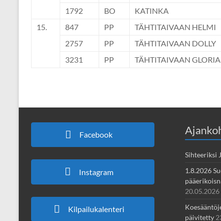
1792
BO
KATINKA
15.
847
PP
TÄHTITAIVAAN HELMI
2757
PP
TÄHTITAIVAAN DOLLY
3231
PP
TÄHTITAIVAAN GLORIA
Ajankoh
Facebook
Sihteeriksi
1.8.2026 Su
Instagram
pääerikoisnä
20.05.2026
Koesääntöjen
Kilpailukalenteri
päivitetty
2