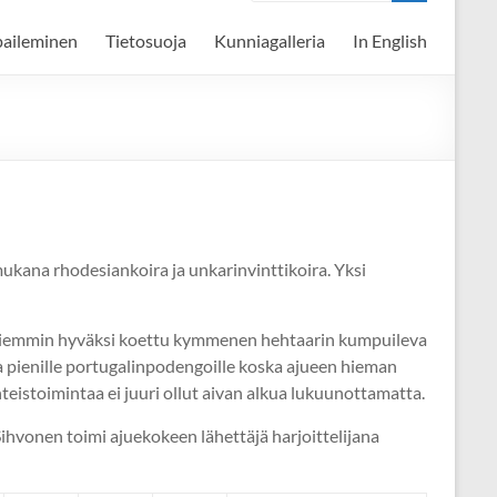
paileminen
Tietosuoja
Kunniagalleria
In English
ukana rhodesiankoira ja unkarinvinttikoira. Yksi
jo aiemmin hyväksi koettu kymmenen hehtaarin kumpuileva
ia pienille portugalinpodengoille koska ajueen hieman
istoimintaa ei juuri ollut aivan alkua lukuunottamatta.
 Sihvonen toimi ajuekokeen lähettäjä harjoittelijana