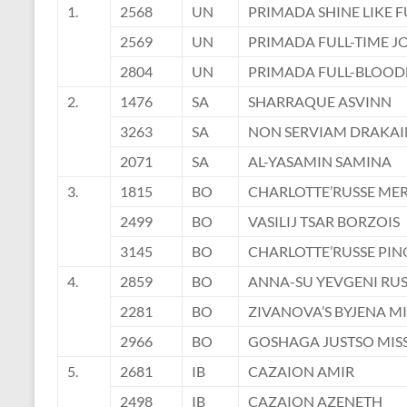
1.
2568
UN
PRIMADA SHINE LIKE 
2569
UN
PRIMADA FULL-TIME J
2804
UN
PRIMADA FULL-BLOOD
2.
1476
SA
SHARRAQUE ASVINN
3263
SA
NON SERVIAM DRAKA
2071
SA
AL-YASAMIN SAMINA
3.
1815
BO
CHARLOTTE’RUSSE ME
2499
BO
VASILIJ TSAR BORZOIS
3145
BO
CHARLOTTE’RUSSE PI
4.
2859
BO
ANNA-SU YEVGENI RU
2281
BO
ZIVANOVA’S BYJENA M
2966
BO
GOSHAGA JUSTSO MISS
5.
2681
IB
CAZAION AMIR
2498
IB
CAZAION AZENETH