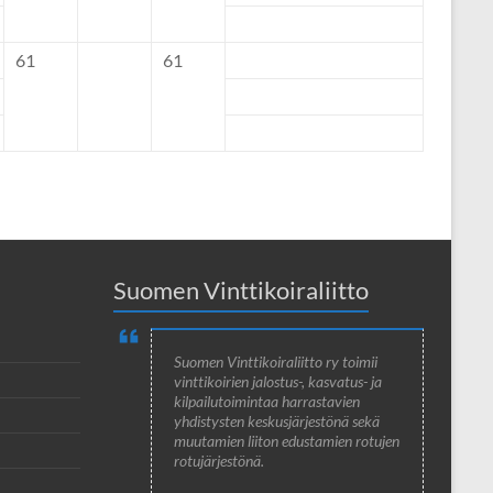
61
61
Suomen Vinttikoiraliitto
Suomen Vinttikoiraliitto ry toimii
vinttikoirien jalostus-, kasvatus- ja
kilpailutoimintaa harrastavien
yhdistysten keskusjärjestönä sekä
muutamien liiton edustamien rotujen
rotujärjestönä.