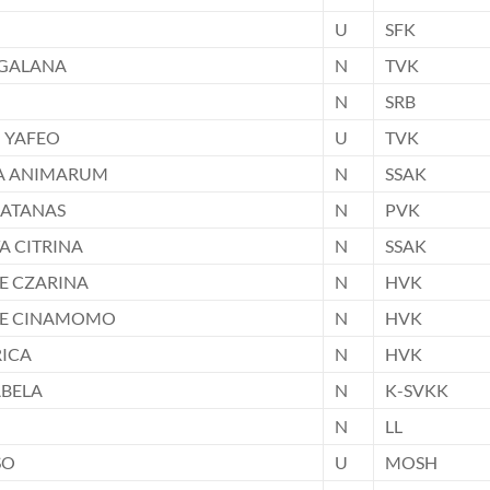
U
SFK
GALANA
N
TVK
N
SRB
 YAFEO
U
TVK
A ANIMARUM
N
SSAK
SATANAS
N
PVK
A CITRINA
N
SSAK
E CZARINA
N
HVK
GE CINAMOMO
N
HVK
RICA
N
HVK
ABELA
N
K-SVKK
N
LL
SO
U
MOSH