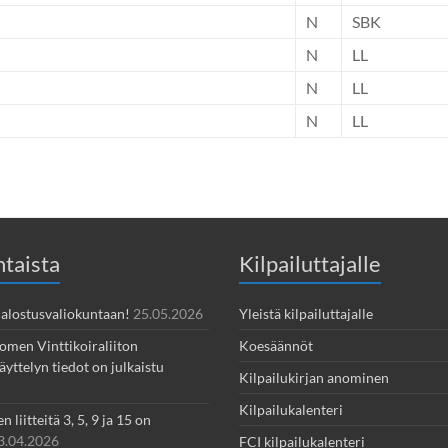
N
SBK
N
LL
N
LL
N
LL
taista
Kilpailuttajalle
 Jalostusvaliokuntaan!
25.05.2026
Yleistä kilpailuttajalle
omen Vinttikoiraliiton
Koesäännöt
yttelyn tiedot on julkaistu
Kilpailukirjan anominen
Kilpailukalenteri
 liitteitä 3, 5, 9 ja 15 on
3.04.2026
FCI kilpailukalenteri