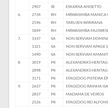
2907
IB
ESKARXA ANISETTO
6.
2734
RH
MBWASIMBA MANICA 
2596
RH
TARUJEN WIRIRANA
1849
RH
MBWASIMBA MLOWESI
7.
3147
SA
NON SERVIAM DOMIN
1321
SA
NON SERVIAM APAGE 
1490
SA
NON SERVIAM AMANIT
8.
3019
PK
ALEXANDRA’S HERITAG
2898
PK
ALEXANDRA’S HERITA
3171
PK
STAGEDOG PISTEIRA É
9.
2637
PK
STAGEDOG RAINHA IS
2837
PK
MADAMA DE VEIROS
2526
PK
STAGEDOG REI ALFON