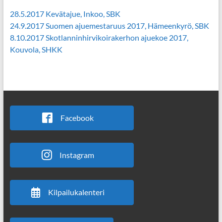
28.5.2017 Kevätajue, Inkoo, SBK
24.9.2017 Suomen ajuemestaruus 2017, Hämeenkyrö, SBK
8.10.2017 Skotlanninhirvikoirakerhon ajuekoe 2017,
Kouvola, SHKK
Facebook
Instagram
Kilpailukalenteri