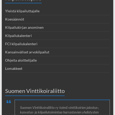
Yleistä kilpailuttajalle
Koesäännöt
Kilpailukirjan anominen
Kilpailukalenteri
FCI kilpailukalenteri
Kansainväliset arvokilpailut
Ohjeita aloittelijalle
Lomakkeet
Suomen Vinttikoiraliitto
Suomen Vinttikoiraliitto ry toimii vinttikoirien jalostus-,
kasvatus- ja kilpailutoimintaa harrastavien yhdistysten