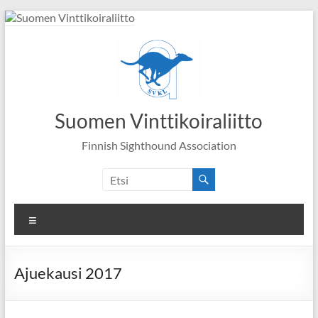
Skip
to
content
Suomen Vinttikoiraliitto
Finnish Sighthound Association
Valikko
Ajuekausi 2017