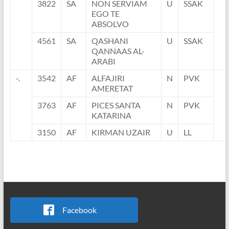
3822
SA
NON SERVIAM
U
SSAK
EGO TE
ABSOLVO
4561
SA
QASHANI
U
SSAK
QANNAAS AL-
ARABI
-.
3542
AF
ALFAJIRI
N
PVK
AMERETAT
3763
AF
PICES SANTA
N
PVK
KATARINA
3150
AF
KIRMAN UZAIR
U
LL
Facebook