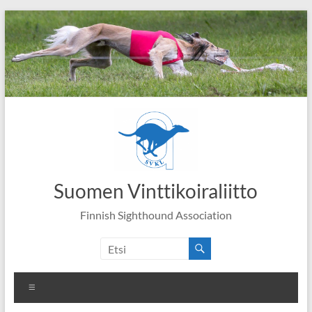
Skip
to
content
Suomen Vinttikoiraliitto
Finnish Sighthound Association
Valikko