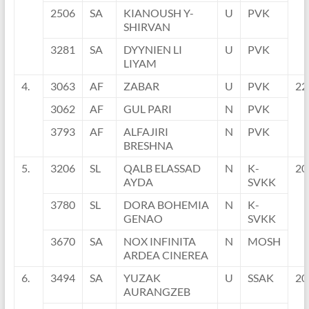
2506
SA
KIANOUSH Y-
U
PVK
SHIRVAN
3281
SA
DYYNIEN LI
U
PVK
LIYAM
4.
3063
AF
ZABAR
U
PVK
22
3062
AF
GUL PARI
N
PVK
3793
AF
ALFAJIRI
N
PVK
BRESHNA
5.
3206
SL
QALB ELASSAD
N
K-
20
AYDA
SVKK
3780
SL
DORA BOHEMIA
N
K-
GENAO
SVKK
3670
SA
NOX INFINITA
N
MOSH
ARDEA CINEREA
6.
3494
SA
YUZAK
U
SSAK
20
AURANGZEB