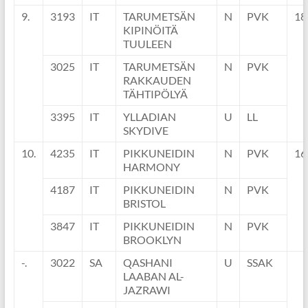
9.
3193
IT
TARUMETSÄN
N
PVK
18
KIPINÖITÄ
TUULEEN
3025
IT
TARUMETSÄN
N
PVK
RAKKAUDEN
TÄHTIPÖLYÄ
3395
IT
YLLADIAN
U
LL
SKYDIVE
10.
4235
IT
PIKKUNEIDIN
N
PVK
16
HARMONY
4187
IT
PIKKUNEIDIN
N
PVK
BRISTOL
3847
IT
PIKKUNEIDIN
N
PVK
BROOKLYN
-.
3022
SA
QASHANI
U
SSAK
LAABAN AL-
JAZRAWI