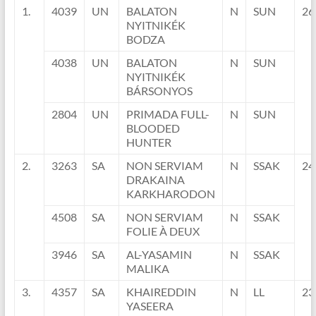
1.
4039
UN
BALATON
N
SUN
26
NYITNIKÉK
BODZA
4038
UN
BALATON
N
SUN
NYITNIKÉK
BÁRSONYOS
2804
UN
PRIMADA FULL-
N
SUN
BLOODED
HUNTER
2.
3263
SA
NON SERVIAM
N
SSAK
24
DRAKAINA
KARKHARODON
4508
SA
NON SERVIAM
N
SSAK
FOLIE À DEUX
3946
SA
AL-YASAMIN
N
SSAK
MALIKA
3.
4357
SA
KHAIREDDIN
N
LL
23
YASEERA