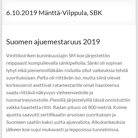
6.10.2019 Mänttä-Vilppula, SBK
Suomen ajuemestaruus 2019
Vinttikoiriken kuninkuuslajin SM koe järjestettiin
reippaasti kumpuilevalla sänkipellolla. Sänki oli sopivan
lyhyt eikä pienemmilläkään roduilla ollut vaikeuksia tehdä
suorituksiaan. Pelto oli riittävän iso, mutta siinä olevat
korkeuserot asettivat ratamestarille omat haasteensa
saada riittävä näkyvyys vieheenvedolle ja
tuomarineuvostolle. Pienillä järjestelyillä tässä onnistuttiin
vaikka haastetta riitti. Radan pituus oli 800 metriä. Kolme
ajuetta saavutti sertifikaatin arvoisen suorituksen ja
Suomeen saatiin kaksi uutta ajuevaliota. Alkukankeuksia
jälkeen koe sujui mukavasti ja lepposissa tunnelmissa.