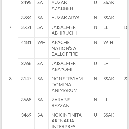
3495
SA
YUZAK
U
SSAK
AZADBEH
3784
SA
YUZAK ARYA
N
SSAK
7.
3951
SA
JAISALMER
N
LL
18
ABHIRUCHI
4181
WH
APACHE
N
W-H
NATION’S A
BALLOFFIRE
3768
SA
JAISALMER
U
LV
ABAYOMI
8.
3147
SA
NON SERVIAM
N
SSAK
20
DOMINA
ANIMARUM
3568
SA
ZARABIS
N
LL
REZZAN
3469
SA
NOX INFINITA
U
SSAK
ARENARIA
INTERPRES