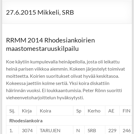
27.6.2015 Mikkeli, SRB
RRMM 2014 Rhodesiankoirien
maastomestaruuskilpailu
Koe käytiin kumpulevalla heinäpellolla, josta oli leikattu
heinä parisen viikkoa aiemmin. Kokeen järjestelyt toimivat
moitteetta. Koirien suoritukset olivat hyvää keskitasoa.
Kokeessa jaettiin kolme sertiä. Yksi koira diskattiin
häirinnän vuoksi. Ei loukkaantumisia. Peter Rönn suoritti
vieheenvetoharjoittelun hyväksytysti.
Sij.
Kirja
Koira
Sp
Kerho
AE
FIN
Rhodesiankoira
1.
3074
TARUJEN
N
SRB
229
246