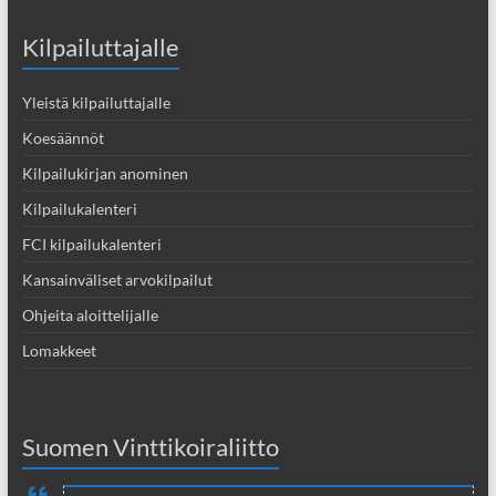
Kilpailuttajalle
Yleistä kilpailuttajalle
Koesäännöt
Kilpailukirjan anominen
Kilpailukalenteri
FCI kilpailukalenteri
Kansainväliset arvokilpailut
Ohjeita aloittelijalle
Lomakkeet
Suomen Vinttikoiraliitto