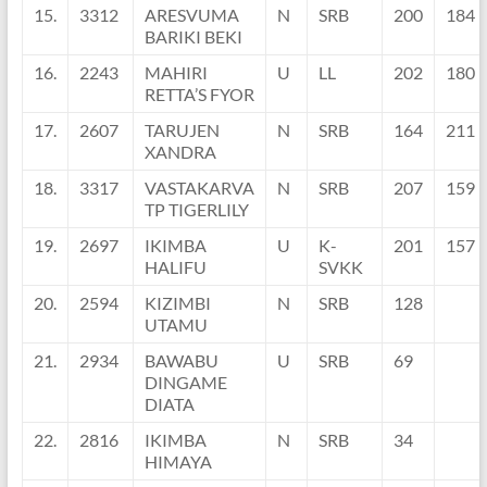
15.
3312
ARESVUMA
N
SRB
200
184
BARIKI BEKI
16.
2243
MAHIRI
U
LL
202
180
RETTA’S FYOR
17.
2607
TARUJEN
N
SRB
164
211
XANDRA
18.
3317
VASTAKARVA
N
SRB
207
159
TP TIGERLILY
19.
2697
IKIMBA
U
K-
201
157
HALIFU
SVKK
20.
2594
KIZIMBI
N
SRB
128
UTAMU
21.
2934
BAWABU
U
SRB
69
DINGAME
DIATA
22.
2816
IKIMBA
N
SRB
34
HIMAYA