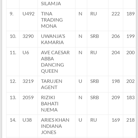
SILAMJA
9.
U492
TINA
N
RU
222
189
TRADING
MONA
10.
3290
UWANJA’S
N
SRB
206
199
KAMARIA
11.
U6
AVE CAESAR
N
RU
204
200
ABBA
DANCING
QUEEN
12.
3219
TARUJEN
U
SRB
198
202
AGENT
13.
2059
RIZIKI
N
SRB
209
183
BAHATI
NJEMA
14.
U38
ARIES KHAN
U
RU
169
218
INDIANA
JONES