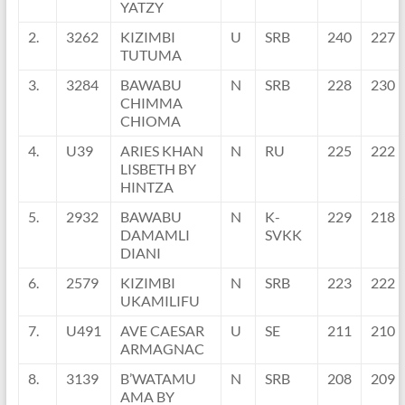
YATZY
2.
3262
KIZIMBI
U
SRB
240
227
TUTUMA
3.
3284
BAWABU
N
SRB
228
230
CHIMMA
CHIOMA
4.
U39
ARIES KHAN
N
RU
225
222
LISBETH BY
HINTZA
5.
2932
BAWABU
N
K-
229
218
DAMAMLI
SVKK
DIANI
6.
2579
KIZIMBI
N
SRB
223
222
UKAMILIFU
7.
U491
AVE CAESAR
U
SE
211
210
ARMAGNAC
8.
3139
B’WATAMU
N
SRB
208
209
AMA BY