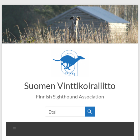
Skip
to
content
Suomen Vinttikoiraliitto
Finnish Sighthound Association
Valikko