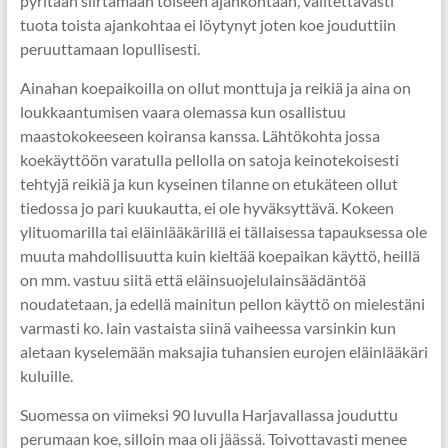
pyritään siirtämään toiseen ajankohtaan, valitettavasti
tuota toista ajankohtaa ei löytynyt joten koe jouduttiin
peruuttamaan lopullisesti.
Ainahan koepaikoilla on ollut monttuja ja reikiä ja aina on
loukkaantumisen vaara olemassa kun osallistuu
maastokokeeseen koiransa kanssa. Lähtökohta jossa
koekäyttöön varatulla pellolla on satoja keinotekoisesti
tehtyjä reikiä ja kun kyseinen tilanne on etukäteen ollut
tiedossa jo pari kuukautta, ei ole hyväksyttävä. Kokeen
ylituomarilla tai eläinlääkärillä ei tällaisessa tapauksessa ole
muuta mahdollisuutta kuin kieltää koepaikan käyttö, heillä
on mm. vastuu siitä että eläinsuojelulainsäädäntöä
noudatetaan, ja edellä mainitun pellon käyttö on mielestäni
varmasti ko. lain vastaista siinä vaiheessa varsinkin kun
aletaan kyselemään maksajia tuhansien eurojen eläinlääkäri
kuluille.
Suomessa on viimeksi 90 luvulla Harjavallassa jouduttu
perumaan koe, silloin maa oli jäässä. Toivottavasti menee