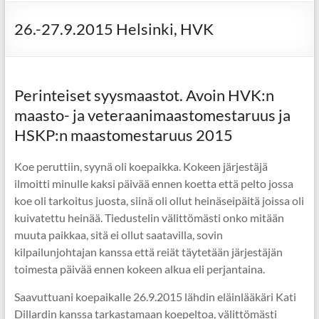
26.-27.9.2015 Helsinki, HVK
Perinteiset syysmaastot. Avoin HVK:n
maasto- ja veteraanimaastomestaruus ja
HSKP:n maastomestaruus 2015
Koe peruttiin, syynä oli koepaikka. Kokeen järjestäjä
ilmoitti minulle kaksi päivää ennen koetta että pelto jossa
koe oli tarkoitus juosta, siinä oli ollut heinäseipäitä joissa oli
kuivatettu heinää. Tiedustelin välittömästi onko mitään
muuta paikkaa, sitä ei ollut saatavilla, sovin
kilpailunjohtajan kanssa että reiät täytetään järjestäjän
toimesta päivää ennen kokeen alkua eli perjantaina.
Saavuttuani koepaikalle 26.9.2015 lähdin eläinlääkäri Kati
Dillardin kanssa tarkastamaan koepeltoa, välittömästi