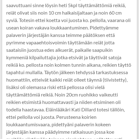
saavuttuani sinne löysin heti 5kpl täyttämättömiä reikiä,
reiät olivat siis noin 10 cm halkaisijaltaan ja noin 60 cm
syviä. Totesin ettei koetta voi juosta ko. pellolla, vaarana oli
usean koiran vakava loukkaantuminen. Pidettyämme
palaverin järjestäjän kanssa teimme päätöksen että
pyrimme vapaaehtoisvoimin täyttämään reiät jotta
saataisiin juostua edes alkuerät, paikalle saapuikin
kymmeniä kilpailuttajia jotka etsivät ja täyttivät satoja
reikiä ko. pellosta noin kolmen tunnin aikana, reikien täyttö
tapahtui mullalla. Täytön jälkeen tehdyssä tarkastuksessa
huomattiin, etteivät kaikki reiät olleet täynnä (tiivistetty),
lisäksi oli olemassa riski että pellossa olisi vielä
täyttämättömiä reikiä. Noin 20cm ruohikko vaikeutti
reikien etsimistä huomattavasti ja niiden etsiminen oli
todella haastavaa. Eläinlääkäri Kati Dillard totesi tällöin,
ettei pellolla voi juosta. Perusteena koirien
loukkaantumisvaara, pidettyäni palaverin kokeen
järjestäjän kanssa päädyimme ratkaisuun jossa koe