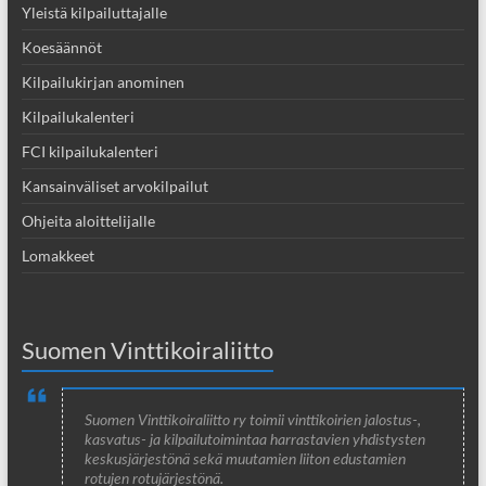
Yleistä kilpailuttajalle
Koesäännöt
Kilpailukirjan anominen
Kilpailukalenteri
FCI kilpailukalenteri
Kansainväliset arvokilpailut
Ohjeita aloittelijalle
Lomakkeet
Suomen Vinttikoiraliitto
Suomen Vinttikoiraliitto ry toimii vinttikoirien jalostus-,
kasvatus- ja kilpailutoimintaa harrastavien yhdistysten
keskusjärjestönä sekä muutamien liiton edustamien
rotujen rotujärjestönä.