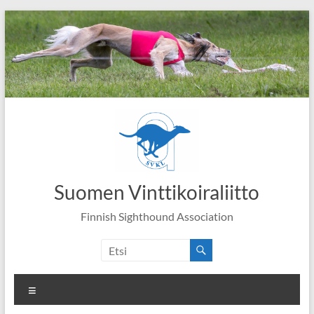
Skip
to
content
Suomen Vinttikoiraliitto
Finnish Sighthound Association
Valikko