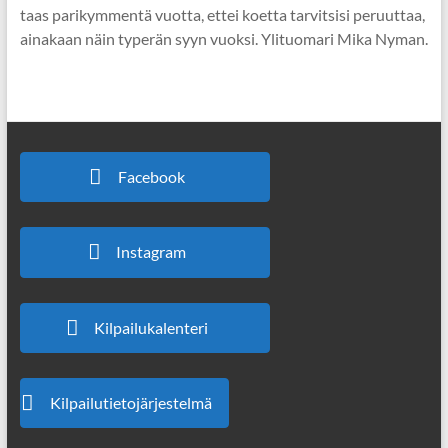
taas parikymmentä vuotta, ettei koetta tarvitsisi peruuttaa,
ainakaan näin typerän syyn vuoksi. Ylituomari Mika Nyman.
Facebook
Instagram
Kilpailukalenteri
Kilpailutietojärjestelmä