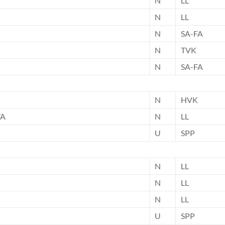
N
LL
N
LL
N
SA-FA
N
TVK
N
SA-FA
N
HVK
TA
N
LL
U
SPP
N
LL
N
LL
N
LL
U
SPP