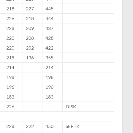
218
227
445
226
218
444
228
209
437
220
208
428
220
202
422
219
136
355
214
214
198
198
196
196
183
183
226
DISK
228
222
450
SERTK