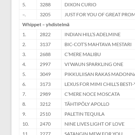
5.
3288
DIXON CURIO
–.
3205
JUST FOR YOU OF GREAT PROM
Whippet – yhdistelmä
1.
2822
INDIAN HILL’S ADELMINE
2.
3137
BIC-COT’S MAHTAVA MESTARI
3.
2688
C’MERE MALIBU
4.
2997
VI’WAUN SPARKLING ONE
5.
3049
PIKKULIISAN RAKAS MADONN
6.
3173
LEXUS FOR MIMI CHILL’S BESTI-
7.
2989
C’MERE NOCE MOSCATA
8.
3212
TÄHTIPÖLY APOLLO
9.
2510
PALETIN TEQUILA
10.
2470
NINE LIVES LIGHT OF LOVE
11.
2277
SATANGIN MEW FOR YOU