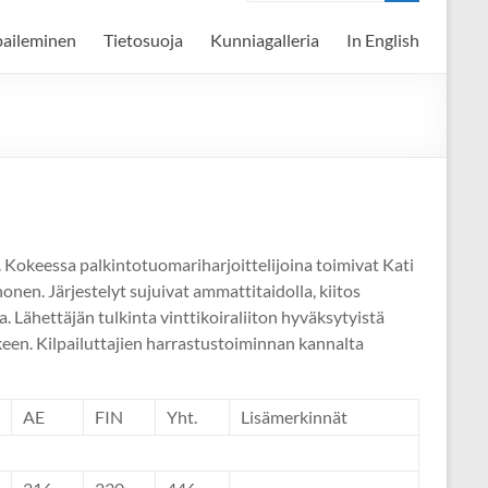
paileminen
Tietosuoja
Kunniagalleria
In English
ia. Kokeessa palkintotuomariharjoittelijoina toimivat Kati
nonen. Järjestelyt sujuivat ammattitaidolla, kiitos
ta. Lähettäjän tulkinta vinttikoiraliiton hyväksytyistä
lkeen. Kilpailuttajien harrastustoiminnan kannalta
AE
FIN
Yht.
Lisämerkinnät