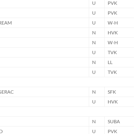
U
PVK
U
PVK
DREAM
U
W-H
N
HVK
N
W-H
U
TVK
N
LL
U
TVK
GERAC
N
SFK
U
HVK
N
SUBA
D
U
PVK