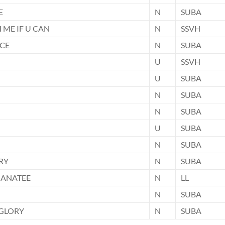
E
N
SUBA
 ME IF U CAN
N
SSVH
NCE
N
SUBA
U
SSVH
U
SUBA
N
SUBA
N
SUBA
U
SUBA
N
SUBA
RY
N
SUBA
MANATEE
N
LL
N
SUBA
GLORY
N
SUBA