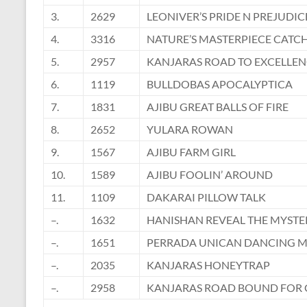
3.
2629
LEONIVER’S PRIDE N PREJUDIC
4.
3316
NATURE’S MASTERPIECE CATCH
5.
2957
KANJARAS ROAD TO EXCELLE
6.
1119
BULLDOBAS APOCALYPTICA
7.
1831
AJIBU GREAT BALLS OF FIRE
8.
2652
YULARA ROWAN
9.
1567
AJIBU FARM GIRL
10.
1589
AJIBU FOOLIN’ AROUND
11.
1109
DAKARAI PILLOW TALK
–.
1632
HANISHAN REVEAL THE MYSTE
–.
1651
PERRADA UNICAN DANCING 
–.
2035
KANJARAS HONEYTRAP
–.
2958
KANJARAS ROAD BOUND FOR 