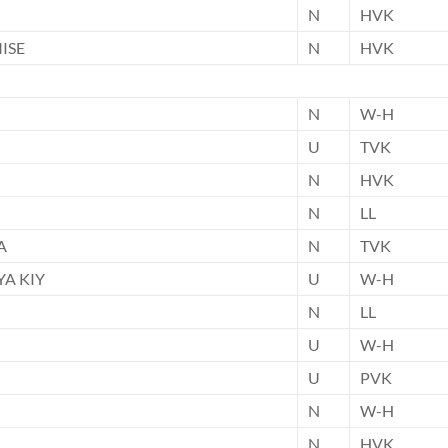
N
HVK
ISE
N
HVK
N
W-H
U
TVK
N
HVK
N
LL
A
N
TVK
YA KIY
U
W-H
N
LL
U
W-H
U
PVK
N
W-H
N
HVK