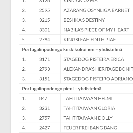
1.
3128
KIRMAN UZMA
2.
2595
AZARANG OSYNLIGA BARNET
3.
3215
BESHKA’S DESTINY
4.
3301
NABILA’S PIECE OF MY HEART
5.
2794
KINGSLEAH EDITH PIAF
Portugalinpodengo keskikokoinen – yhdistelmä
1.
3171
STAGEDOG PISTEIRA ÉRICA
2.
2793
ALEXANDRA’S HERITAGE BONI
3.
3151
STAGEDOG PISTEIRO ADRIANO
Portugalinpodengo pieni – yhdistelmä
1.
847
TÄHTITAIVAAN HELMI
2.
3231
TÄHTITAIVAAN GLORIA
3.
2757
TÄHTITAIVAAN DOLLY
4.
2427
FEUER FREI BANG BANG