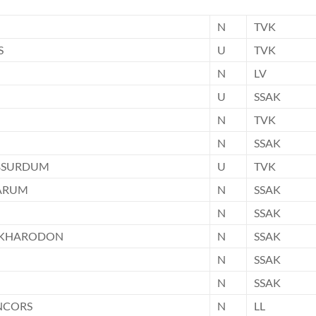
N
TVK
S
U
TVK
N
LV
U
SSAK
N
TVK
N
SSAK
ABSURDUM
U
TVK
ARUM
N
SSAK
N
SSAK
RKHARODON
N
SSAK
N
SSAK
N
SSAK
NCORS
N
LL