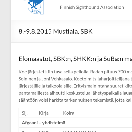
Finnish Sighthound Association
8.-9.8.2015 Mustiala, SBK
Elomaastot, SBK:n, SHKK:n ja SuBa:n 
Koe järjestetttiin tasaisella pellolla. Radan pituus 700 
Soininen ja Joni Vehkasalo. Koetoimitsijaharjoittelijana t
järjestäjille ja talkoolaisille. Erityismainintana suuret k
pantamalliesta aiheutti keskustelua lähetyspaikalla lauan
sääntöön voisi harkita tarkennuksen tekemistä, jotta kaiki
Sij.
Kirja
Koira
Afgaani – yhdistelmä