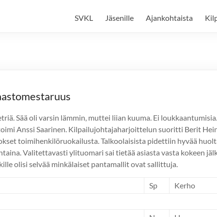
SVKL
Jäsenille
Ajankohtaista
Kil
maastomestaruus
metriä. Sää oli varsin lämmin, muttei liian kuuma. Ei loukkaantumis
oimi Anssi Saarinen. Kilpailujohtajaharjoittelun suoritti Berit Hei
iitokset toimihenkilöruokailusta. Talkoolaisista pidettiin hyvää huol
taina. Valitettavasti ylituomari sai tietää asiasta vasta kokeen jä
lle olisi selvää minkälaiset pantamallit ovat sallittuja.
Sp
Kerho