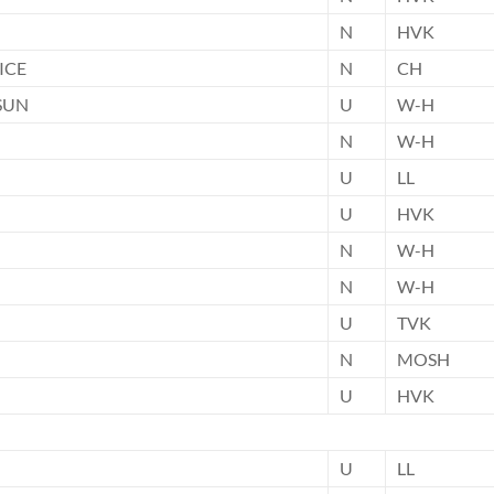
N
HVK
ICE
N
CH
SUN
U
W-H
N
W-H
U
LL
U
HVK
N
W-H
N
W-H
U
TVK
N
MOSH
U
HVK
U
LL