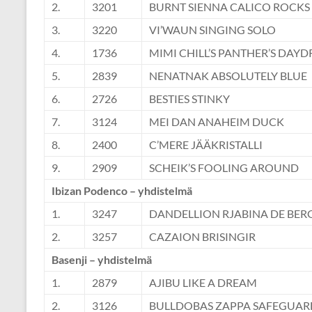
2.
3201
BURNT SIENNA CALICO ROCKS
3.
3220
VI’WAUN SINGING SOLO
4.
1736
MIMI CHILL’S PANTHER’S DAY
5.
2839
NENATNAK ABSOLUTELY BLUE
6.
2726
BESTIES STINKY
7.
3124
MEI DAN ANAHEIM DUCK
8.
2400
C’MERE JÄÄKRISTALLI
9.
2909
SCHEIK’S FOOLING AROUND
Ibizan Podenco – yhdistelmä
1.
3247
DANDELLION RJABINA DE BER
2.
3257
CAZAION BRISINGIR
Basenji – yhdistelmä
1.
2879
AJIBU LIKE A DREAM
2.
3126
BULLDOBAS ZAPPA SAFEGUAR