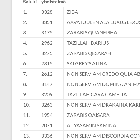
Saluki – yhdistelmä
1.
3328
ZIBA
2.
3351
AAVATUULEN ALA LUXUS LEXU
3.
3175
ZARABIS QUANEISHA
4.
2962
TAZILLAH DARIUS
5.
3275
ZARABIS QESARAH
6.
2315
SALGREY’S ALINA
7.
2612
NON SERVIAM CREDO QUIA 
8.
3147
NON SERVIAM DOMINA ANIM
9.
3209
TAZILLAH CARA CAMELIA
10.
3263
NON SERVIAM DRAKAINA KA
11.
1954
ZARABIS OAISARA
12.
2071
AL-YASAMIN SAMINA
13.
3336
NON SERVIAM DISCORDIA CO