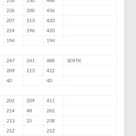
216
230
446
236
200
436
207
213
420
224
196
420
194
194
247
241
488
SERTK
209
213
422
40
40
202
209
411
214
48
262
213
25
238
212
212