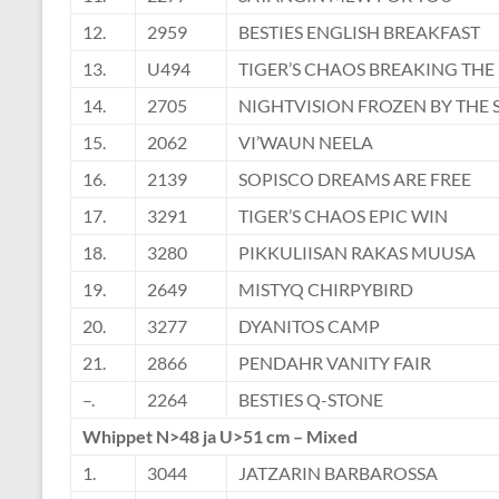
12.
2959
BESTIES ENGLISH BREAKFAST
13.
U494
TIGER’S CHAOS BREAKING THE 
14.
2705
NIGHTVISION FROZEN BY THE 
15.
2062
VI’WAUN NEELA
16.
2139
SOPISCO DREAMS ARE FREE
17.
3291
TIGER’S CHAOS EPIC WIN
18.
3280
PIKKULIISAN RAKAS MUUSA
19.
2649
MISTYQ CHIRPYBIRD
20.
3277
DYANITOS CAMP
21.
2866
PENDAHR VANITY FAIR
–.
2264
BESTIES Q-STONE
Whippet N>48 ja U>51 cm – Mixed
1.
3044
JATZARIN BARBAROSSA