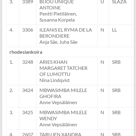
3.
3389
BIJOU UNIQUE
U
SLAZA
ANTOINE
Pentti Pietiläinen,
Susanna Korpela
4.
3306
ILEANIS EL RYMA DE LA
N
LL
BERONDIERE
Anja Säe, Juha Säe
rhodesiankoira
1.
3248
ARIES KHAN
N
SRB
MARGARET TATCHER
OF LUMOTTU
Nina Lindqvist
2.
3424
MBWASIMBA MILELE
N
SRB
GHOFIRA
Anne Vepsäläinen
3.
3425
MBWASIMBA MILELE
N
SRB
WENDY
Anne Vepsäläinen
4.
2607
TARUJEN XANDRA
N
SRB