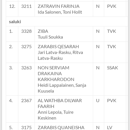
12.
3211
ZATRAVIN FARINJA
N
PVK
Ida Salonen, Toni Hollt
saluki
1.
3328
ZIBA
N
TVK
Tuuli Soukka
2.
3275
ZARABIS QESARAH
N
TVK
Jari Latva-Rasku, Ritva
Latva-Rasku
3.
3263
NON SERVIAM
N
SSAK
DRAKAINA
KARKHARODON
Heidi Lappalainen, Sanja
Kuusela
4.
2367
AL WATHBA DILWAR
U
PVK
FAARIH
Anni Lepola, Tuire
Keskinen
5.
3175
ZARABIS QUANEISHA
N
LV