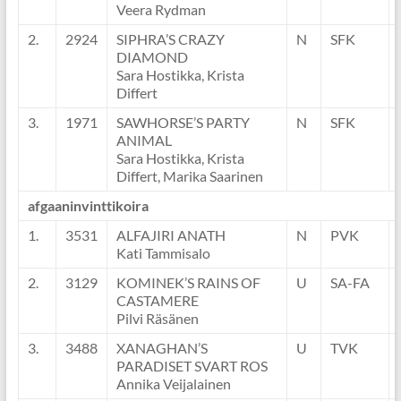
Veera Rydman
2.
2924
SIPHRA’S CRAZY
N
SFK
DIAMOND
Sara Hostikka, Krista
Differt
3.
1971
SAWHORSE’S PARTY
N
SFK
ANIMAL
Sara Hostikka, Krista
Differt, Marika Saarinen
afgaaninvinttikoira
1.
3531
ALFAJIRI ANATH
N
PVK
Kati Tammisalo
2.
3129
KOMINEK’S RAINS OF
U
SA-FA
CASTAMERE
Pilvi Räsänen
3.
3488
XANAGHAN’S
U
TVK
PARADISET SVART ROS
Annika Veijalainen