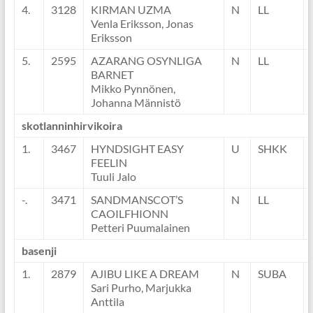
4.
3128
KIRMAN UZMA
N
LL
Venla Eriksson, Jonas
Eriksson
5.
2595
AZARANG OSYNLIGA
N
LL
BARNET
Mikko Pynnönen,
Johanna Männistö
skotlanninhirvikoira
1.
3467
HYNDSIGHT EASY
U
SHKK
FEELIN
Tuuli Jalo
-.
3471
SANDMANSCOT’S
N
LL
CAOILFHIONN
Petteri Puumalainen
basenji
1.
2879
AJIBU LIKE A DREAM
N
SUBA
Sari Purho, Marjukka
Anttila