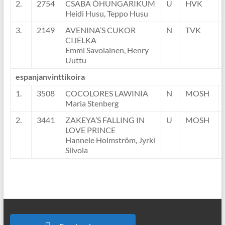
2.
2754
CSABA ÓHUNGARIKUM
U
HVK
Heidi Husu, Teppo Husu
3.
2149
AVENINA’S CUKOR
N
TVK
CIJELKA
Emmi Savolainen, Henry
Uuttu
espanjanvinttikoira
1.
3508
COCOLORES LAWINIA
N
MOSH
Maria Stenberg
2.
3441
ZAKEYA’S FALLING IN
U
MOSH
LOVE PRINCE
Hannele Holmström, Jyrki
Siivola