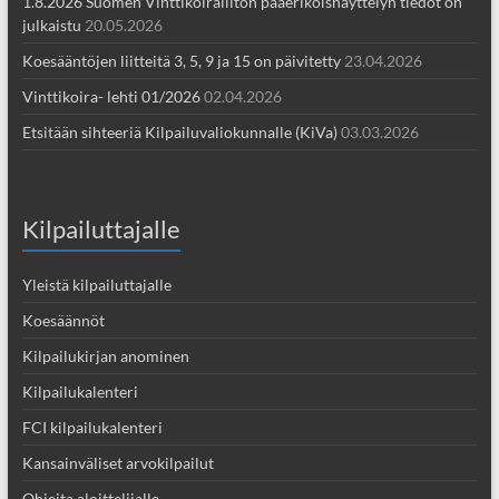
1.8.2026 Suomen Vinttikoiraliiton pääerikoisnäyttelyn tiedot on
julkaistu
20.05.2026
Koesääntöjen liitteitä 3, 5, 9 ja 15 on päivitetty
23.04.2026
Vinttikoira- lehti 01/2026
02.04.2026
Etsitään sihteeriä Kilpailuvaliokunnalle (KiVa)
03.03.2026
Kilpailuttajalle
Yleistä kilpailuttajalle
Koesäännöt
Kilpailukirjan anominen
Kilpailukalenteri
FCI kilpailukalenteri
Kansainväliset arvokilpailut
Ohjeita aloittelijalle