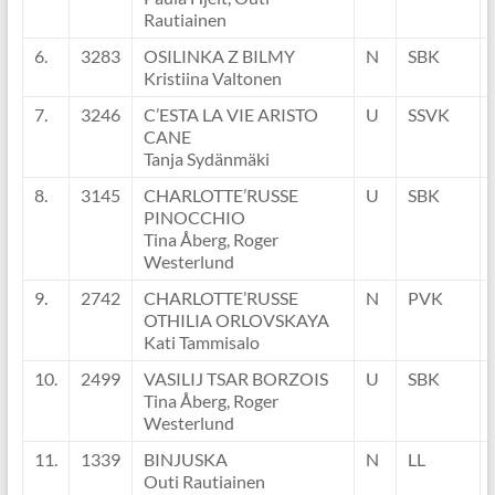
Rautiainen
6.
3283
OSILINKA Z BILMY
N
SBK
Kristiina Valtonen
7.
3246
C’ESTA LA VIE ARISTO
U
SSVK
CANE
Tanja Sydänmäki
8.
3145
CHARLOTTE’RUSSE
U
SBK
PINOCCHIO
Tina Åberg, Roger
Westerlund
9.
2742
CHARLOTTE’RUSSE
N
PVK
OTHILIA ORLOVSKAYA
Kati Tammisalo
10.
2499
VASILIJ TSAR BORZOIS
U
SBK
Tina Åberg, Roger
Westerlund
11.
1339
BINJUSKA
N
LL
Outi Rautiainen