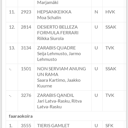
Marjamäki
11.
2923
HEPSANKEIKKA
N
HVK
Moa Schalin
12.
2814
DESIERTO BELLEZA
U
SSAK
FORMULA FERRARI
Riikka Siurola
13.
3134
ZARABIS QUADRE
U
TVK
Seija Lehmusto, Jarmo
Lehmusto
-.
1501
NON SERVIAM ANUNG
U
SSAK
UN RAMA
Saara Kartimo, Jaakko
Kuurne
-.
3276
ZARABIS QANDIL
U
TVK
Jari Latva-Rasku, Ritva
Latva-Rasku
faaraokoira
1.
3555
TIERIS GAMLET
U
SFK