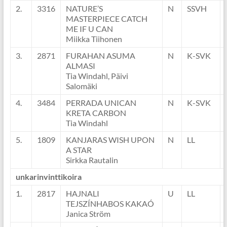
2.
3316
NATURE’S
N
SSVH
MASTERPIECE CATCH
ME IF U CAN
Miikka Tiihonen
3.
2871
FURAHAN ASUMA
N
K-SVK
ALMASI
Tia Windahl, Päivi
Salomäki
4.
3484
PERRADA UNICAN
N
K-SVK
KRETA CARBON
Tia Windahl
5.
1809
KANJARAS WISH UPON
N
LL
A STAR
Sirkka Rautalin
unkarinvinttikoira
1.
2817
HAJNALI
U
LL
TEJSZÍNHABOS KAKAÓ
Janica Ström