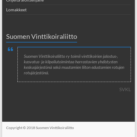
Lomakkeet
Suomen Vinttikoiraliitto
Suomen Vinttikoiraliitto ry toimii vinttikoirien jalostus-,
kasvatus- ja kilpailutoimintaa harrastavien yhdistysten
keskusjärjestönä sekä muutamien liiton edustamien rotujen
rotujärjestönä.
SVKL