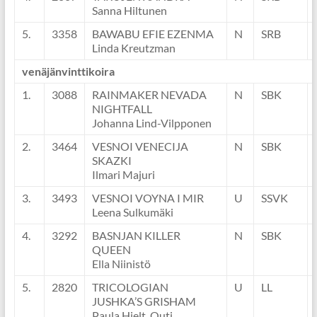
Sanna Hiltunen
5.
3358
BAWABU EFIE EZENMA
N
SRB
Linda Kreutzman
venäjänvinttikoira
1.
3088
RAINMAKER NEVADA
N
SBK
NIGHTFALL
Johanna Lind-Vilpponen
2.
3464
VESNOI VENECIJA
N
SBK
SKAZKI
Ilmari Majuri
3.
3493
VESNOI VOYNA I MIR
U
SSVK
Leena Sulkumäki
4.
3292
BASNJAN KILLER
N
SBK
QUEEN
Ella Niinistö
5.
2820
TRICOLOGIAN
U
LL
JUSHKA’S GRISHAM
Paula Hjelt, Outi