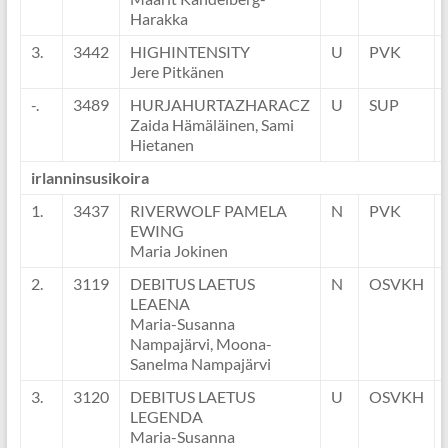
Harakka
3.
3442
HIGHINTENSITY
U
PVK
Jere Pitkänen
-.
3489
HURJAHURTAZHARACZ
U
SUP
Zaida Hämäläinen, Sami
Hietanen
irlanninsusikoira
1.
3437
RIVERWOLF PAMELA
N
PVK
EWING
Maria Jokinen
2.
3119
DEBITUS LAETUS
N
OSVKH
LEAENA
Maria-Susanna
Nampajärvi, Moona-
Sanelma Nampajärvi
3.
3120
DEBITUS LAETUS
U
OSVKH
LEGENDA
Maria-Susanna