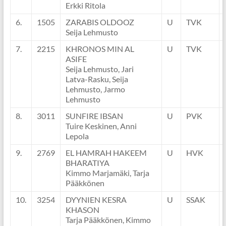
Erkki Ritola
6.
1505
ZARABIS OLDOOZ
U
TVK
Seija Lehmusto
7.
2215
KHRONOS MIN AL
U
TVK
ASIFE
Seija Lehmusto, Jari
Latva-Rasku, Seija
Lehmusto, Jarmo
Lehmusto
8.
3011
SUNFIRE IBSAN
U
PVK
Tuire Keskinen, Anni
Lepola
9.
2769
EL HAMRAH HAKEEM
U
HVK
BHARATIYA
Kimmo Marjamäki, Tarja
Pääkkönen
10.
3254
DYYNIEN KESRA
U
SSAK
KHASON
Tarja Pääkkönen, Kimmo