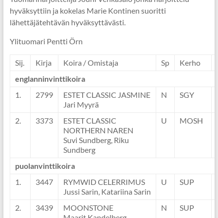
hyväksyttiin ja kokelas Marie Kontinen suoritti
lähettäjätehtävän hyväksyttävästi.
Ylituomari Pentti Örn
Sij.
Kirja
Koira / Omistaja
Sp
Kerho
englanninvinttikoira
1.
2799
ESTET CLASSIC JASMINE
N
SGY
Jari Myyrä
2.
3373
ESTET CLASSIC
U
MOSH
NORTHERN NAREN
Suvi Sundberg, Riku
Sundberg
puolanvinttikoira
1.
3447
RYMWID CELERRIMUS
U
SUP
Jussi Sarin, Katariina Sarin
2.
3439
MOONSTONE
N
SUP
Maarit Kandelberg-