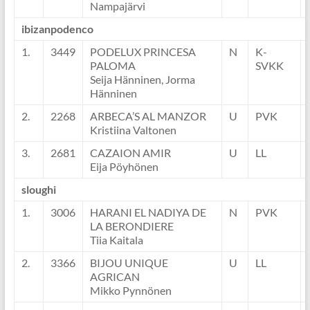
Nampajärvi
ibizanpodenco
1.
3449
PODELUX PRINCESA
N
K-
PALOMA
SVKK
Seija Hänninen, Jorma
Hänninen
2.
2268
ARBECA’S AL MANZOR
U
PVK
Kristiina Valtonen
3.
2681
CAZAION AMIR
U
LL
Eija Pöyhönen
sloughi
1.
3006
HARANI EL NADIYA DE
N
PVK
LA BERONDIERE
Tiia Kaitala
2.
3366
BIJOU UNIQUE
U
LL
AGRICAN
Mikko Pynnönen