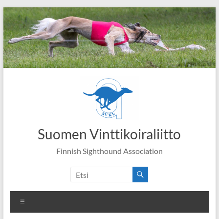
Skip
to
content
Suomen Vinttikoiraliitto
Finnish Sighthound Association
Valikko