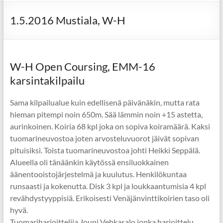
1.5.2016 Mustiala, W-H
W-H Open Coursing, EMM-16
karsintakilpailu
Sama kilpailualue kuin edellisenä päivänäkin, mutta rata
hieman pitempi noin 650m. Sää lämmin noin +15 astetta,
aurinkoinen. Koiria 68 kpl joka on sopiva koiramäärä. Kaksi
tuomarineuvostoa joten arvosteluvuorot jäivät sopivan
pituisiksi. Toista tuomarineuvostoa johti Heikki Seppälä.
Alueella oli tänäänkin käytössä ensiluokkainen
äänentooistojärjestelmä ja kuulutus. Henkilökuntaa
runsaasti ja kokenutta. Disk 3 kpl ja loukkaantumisia 4 kpl
revähdystyyppisiä. Erikoisesti Venäjänvinttikoirien taso oli
hyvä.
Tuomariharjoittelija Jouni Vehkasalo jonka harjoittelu