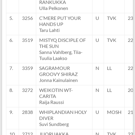
RANKUKKA
Ulla Pelkonen
5.
3256
C’MERE PUT YOUR
U
TVK
23
HANDS UP
Taru Lahti
6.
3519
MISTYQ DISCIPLE OF
U
TVK
22
THE SUN
Sanna Vahlberg, Tiia-
Tuulia Laakso
7.
3359
SAGRAMOUR
N
LL
22
GROOVY SHIRAZ
Jonna Kainulainen
8.
3272
WEIKOTIN WT-
N
LL
20
CARITA
Raija Raussi
9.
2838
WHIPLANDIAN HOLY
U
MOSH
21
DIVER
Suvi Sundberg
10.
2712
JUORUAKKA
N
TVK
22