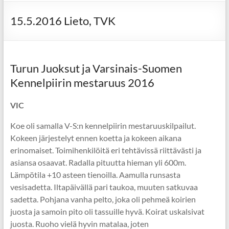
15.5.2016 Lieto, TVK
Turun Juoksut ja Varsinais-Suomen
Kennelpiirin mestaruus 2016
VIC
Koe oli samalla V-S:n kennelpiirin mestaruuskilpailut.
Kokeen järjestelyt ennen koetta ja kokeen aikana
erinomaiset. Toimihenkilöitä eri tehtävissä riittävästi ja
asiansa osaavat. Radalla pituutta hieman yli 600m.
Lämpötila +10 asteen tienoilla. Aamulla runsasta
vesisadetta. Iltapäivällä pari taukoa, muuten satkuvaa
sadetta. Pohjana vanha pelto, joka oli pehmeä koirien
juosta ja samoin pito oli tassuille hyvä. Koirat uskalsivat
juosta. Ruoho vielä hyvin matalaa, joten