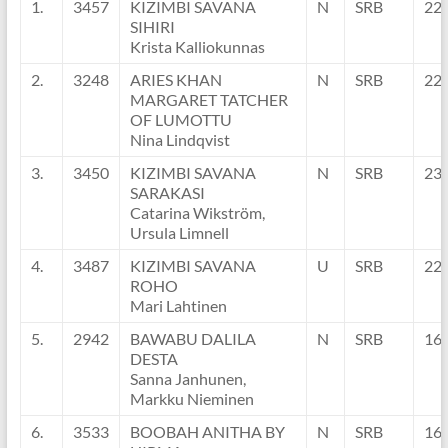
1.
3457
KIZIMBI SAVANA
N
SRB
22
SIHIRI
Krista Kalliokunnas
2.
3248
ARIES KHAN
N
SRB
22
MARGARET TATCHER
OF LUMOTTU
Nina Lindqvist
3.
3450
KIZIMBI SAVANA
N
SRB
23
SARAKASI
Catarina Wikström,
Ursula Limnell
4.
3487
KIZIMBI SAVANA
U
SRB
22
ROHO
Mari Lahtinen
5.
2942
BAWABU DALILA
N
SRB
16
DESTA
Sanna Janhunen,
Markku Nieminen
6.
3533
BOOBAH ANITHA BY
N
SRB
16