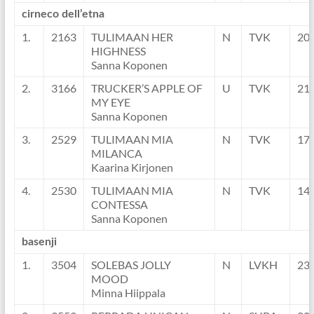
cirneco dell’etna
1.
2163
TULIMAAN HER
N
TVK
20
HIGHNESS
Sanna Koponen
2.
3166
TRUCKER’S APPLE OF
U
TVK
21
MY EYE
Sanna Koponen
3.
2529
TULIMAAN MIA
N
TVK
17
MILANCA
Kaarina Kirjonen
4.
2530
TULIMAAN MIA
N
TVK
14
CONTESSA
Sanna Koponen
basenji
1.
3504
SOLEBAS JOLLY
N
LVKH
23
MOOD
Minna Hiippala