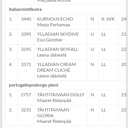
italianvinttikoira
1.
3440
KURNOUS ECHO
N
K-SVK
24
Marjo Parhamaa
2.
3395
YLLADIAN SKYDIVE
U
LL
21
Essi Günther
3.
3295
YLLADIAN SKYFALL
U
LL
22
Leena Jääskelä
4.
3371
YLLADIAN CREAM
N
LL
20
DREAM CLICHÉ
Leena Jääskelä
portugalinpodengo pieni
1.
2757
TÄHTITAIVAAN DOLLY
N
LL
23
Maaret Ridanpää
2.
3231
TÄHTITAIVAAN
N
LL
22
GLORIA
Maaret Ridanpää