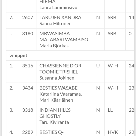
HIRMA
Laura Lamminsivu
7.
2607
TARUJEN XANDRA
N
SRB
14
Sanna Hiltunen
-.
3180
MBWASIMBA
N
SRB
0
MALABARI WAMBISO
Maria Björkas
whippet
1.
3516
CHASSIENNE D’OR
U
W-H
24
TOOMIE TRISHEL
Susanna Jokinen
2.
3434
BESTIES WASABE
N
W-H
23
Katariina Vaaramaa,
Mari Kääriäinen
3.
3318
INDIAN HILL’S
N
LL
22
GHOSTLY
Taru Kiviranta
4.
2289
BESTIES Q-
N
HVK
22