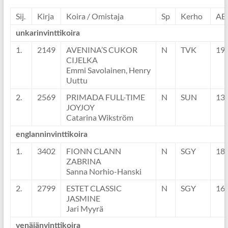
Sij.
Kirja
Koira / Omistaja
Sp
Kerho
AE
unkarinvinttikoira
1.
2149
AVENINA’S CUKOR
N
TVK
19
CIJELKA
Emmi Savolainen, Henry
Uuttu
2.
2569
PRIMADA FULL-TIME
N
SUN
13
JOYJOY
Catarina Wikström
englanninvinttikoira
1.
3402
FIONN CLANN
N
SGY
18
ZABRINA
Sanna Norhio-Hanski
2.
2799
ESTET CLASSIC
N
SGY
16
JASMINE
Jari Myyrä
venäjänvinttikoira