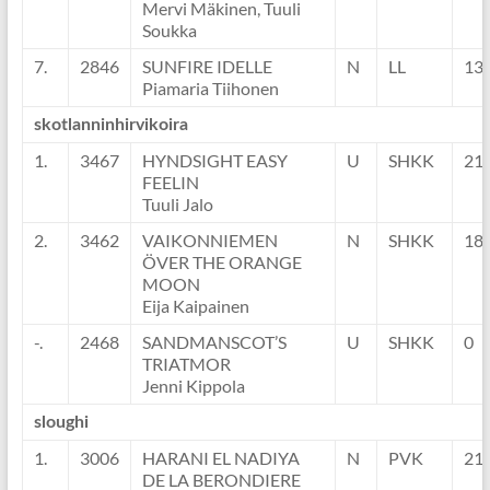
Mervi Mäkinen, Tuuli
Soukka
7.
2846
SUNFIRE IDELLE
N
LL
13
Piamaria Tiihonen
skotlanninhirvikoira
1.
3467
HYNDSIGHT EASY
U
SHKK
21
FEELIN
Tuuli Jalo
2.
3462
VAIKONNIEMEN
N
SHKK
18
ÖVER THE ORANGE
MOON
Eija Kaipainen
-.
2468
SANDMANSCOT’S
U
SHKK
0
TRIATMOR
Jenni Kippola
sloughi
1.
3006
HARANI EL NADIYA
N
PVK
21
DE LA BERONDIERE