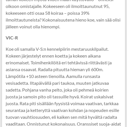
olkoon omistajalle. Kokeeseen oli ilmoittaunutnut 95,
kokeeseen otti osaa 58 koiraa – poissa 39%
ilmoittautuneista? Kokonaisuutena hieno koe, vain sää olisi
jälleen voinut olla hienompi.
VIC-R
Koe oli samalla V-S:n kennelpiirin mestaruuskilpailut.
Kokeen järjestelyt ennen koetta ja kokeen aikana
erinomaiset. Toimihenkilöitä eri tehtävissä riittävästi ja
asiansa osaavat. Radalla pituutta hieman yli 600m.
Lämpötila +10 asteen tienoilla. Aamulla runsasta
vesisadetta. Iltapäivällä pari taukoa, muuten jatkuvaa
sadetta. Pohjana vanha pelto, joka oli pehmeä koirien
juosta ja samoin pito oli tassuille hyvä. Koirat uskalsivat
juosta. Rata piti sisällään fyysistä voimaa vaativan, tarkkaa
seurantaa ja ketteryttä vaativan kohdan ja nopeuden esille
tuovan vauhtiosuuden, eli kaiken sen mitä hyvältä radalta
vaaditaan. Onnistunut kokonaisuus. Oranssiset suoja-aidat