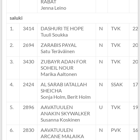
RABAT
Jenna Leino
saluki
1.
3414
DASHURI TE HOPE
N
TVK
22
Tuuli Soukka
2.
2694
ZARABIS PAYAL
N
TVK
20
Satu Teräväinen
3.
3430
ZUBAYR ADAN FOR
N
TVK
20
SOHEIL NOUR
Marika Aaltonen
4.
2424
AL SARAB IATALLAH
N
SSAK
17
SHEICHA
Sonja Holm, Berit Holm
5.
2896
AAVATUULEN
U
TVK
19
ANAKIN SKYWALKER
Susanna Koskinen
6.
2830
AAVATUULEN
N
PVK
16
ARCANE MALAIKA