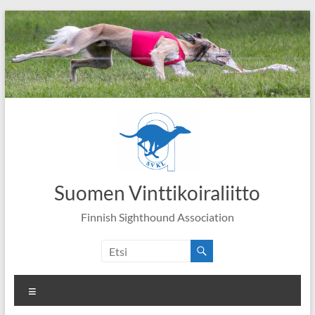
Skip
to
content
Suomen Vinttikoiraliitto
Finnish Sighthound Association
Valikko