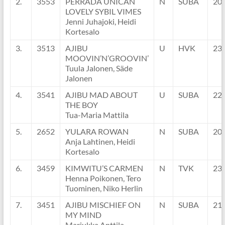
2.
3553
PERRADA UNICAN
N
SUBA
20
LOVELY SYBIL VIMES
Jenni Juhajoki, Heidi
Kortesalo
3.
3513
AJIBU
U
HVK
23
MOOVIN’N’GROOVIN’
Tuula Jalonen, Säde
Jalonen
4.
3541
AJIBU MAD ABOUT
U
SUBA
22
THE BOY
Tua-Maria Mattila
5.
2652
YULARA ROWAN
N
SUBA
20
Anja Lahtinen, Heidi
Kortesalo
6.
3459
KIMWITU’S CARMEN
N
TVK
23
Henna Poikonen, Tero
Tuominen, Niko Herlin
7.
3451
AJIBU MISCHIEF ON
N
SUBA
21
MY MIND
Marjukka Anttila