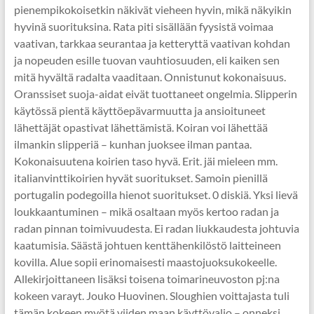
pienempikokoisetkin näkivät vieheen hyvin, mikä näkyikin
hyvinä suorituksina. Rata piti sisällään fyysistä voimaa
vaativan, tarkkaa seurantaa ja ketteryttä vaativan kohdan
ja nopeuden esille tuovan vauhtiosuuden, eli kaiken sen
mitä hyvältä radalta vaaditaan. Onnistunut kokonaisuus.
Oranssiset suoja-aidat eivät tuottaneet ongelmia. Slipperin
käytössä pientä käyttöepävarmuutta ja ansioituneet
lähettäjät opastivat lähettämistä. Koiran voi lähettää
ilmankin slipperiä – kunhan juoksee ilman pantaa.
Kokonaisuutena koirien taso hyvä. Erit. jäi mieleen mm.
italianvinttikoirien hyvät suoritukset. Samoin pienillä
portugalin podegoilla hienot suoritukset. 0 diskiä. Yksi lievä
loukkaantuminen – mikä osaltaan myös kertoo radan ja
radan pinnan toimivuudesta. Ei radan liukkaudesta johtuvia
kaatumisia. Säästä johtuen kenttähenkilöstö laitteineen
kovilla. Alue sopii erinomaisesti maastojuoksukokeelle.
Allekirjoittaneen lisäksi toisena toimarineuvoston pj:na
kokeen varayt. Jouko Huovinen. Sloughien voittajasta tuli
tämän kokeen myötä viiden maan käyttövalio – onneksi