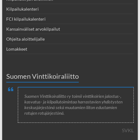
Kilpailukalenteri
FCI kilpailukalenteri
Kansainväliset arvokilpailut
Ohjeita aloittelijalle
Lomakkeet
Suomen Vinttikoiraliitto
Suomen Vinttikoiraliitto ry toimii vinttikoirien jalostus-,
kasvatus- ja kilpailutoimintaa harrastavien yhdistysten
keskusjärjestönä sekä muutamien liiton edustamien
rotujen rotujärjestönä.
SVKL