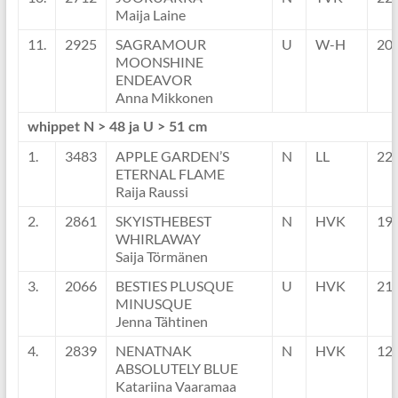
Maija Laine
11.
2925
SAGRAMOUR
U
W-H
20
MOONSHINE
ENDEAVOR
Anna Mikkonen
whippet N > 48 ja U > 51 cm
1.
3483
APPLE GARDEN’S
N
LL
22
ETERNAL FLAME
Raija Raussi
2.
2861
SKYISTHEBEST
N
HVK
19
WHIRLAWAY
Saija Törmänen
3.
2066
BESTIES PLUSQUE
U
HVK
21
MINUSQUE
Jenna Tähtinen
4.
2839
NENATNAK
N
HVK
12
ABSOLUTELY BLUE
Katariina Vaaramaa