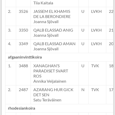
Tiia Kaitala
2.
3526
JASSEM EL KHAMIS
U
LVKH
22
DE LA BERONDIERE
Joanna Sjövall
3.
3350
QALB ELASSAD ANIG
U
LVKH
21
Joanna Sjövall
4.
3349
QALB ELASSAD AMAN
U
LVKH
20
Joanna Sjövall
afgaaninvinttikoira
1.
3488
XANAGHAN’S
U
TVK
18
PARADISET SVART
ROS
Annika Veijalainen
2.
2487
AZARANG HUR GICK
N
TVK
17
DET SEN
Satu Teräväinen
rhodesiankoira