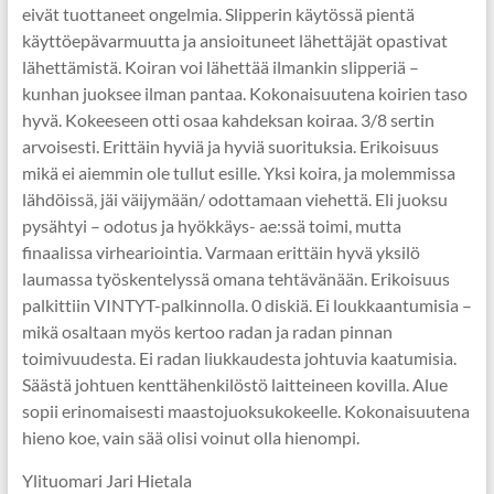
eivät tuottaneet ongelmia. Slipperin käytössä pientä
käyttöepävarmuutta ja ansioituneet lähettäjät opastivat
lähettämistä. Koiran voi lähettää ilmankin slipperiä –
kunhan juoksee ilman pantaa. Kokonaisuutena koirien taso
hyvä. Kokeeseen otti osaa kahdeksan koiraa. 3/8 sertin
arvoisesti. Erittäin hyviä ja hyviä suorituksia. Erikoisuus
mikä ei aiemmin ole tullut esille. Yksi koira, ja molemmissa
lähdöissä, jäi väijymään/ odottamaan viehettä. Eli juoksu
pysähtyi – odotus ja hyökkäys- ae:ssä toimi, mutta
finaalissa virheariointia. Varmaan erittäin hyvä yksilö
laumassa työskentelyssä omana tehtävänään. Erikoisuus
palkittiin VINTYT-palkinnolla. 0 diskiä. Ei loukkaantumisia –
mikä osaltaan myös kertoo radan ja radan pinnan
toimivuudesta. Ei radan liukkaudesta johtuvia kaatumisia.
Säästä johtuen kenttähenkilöstö laitteineen kovilla. Alue
sopii erinomaisesti maastojuoksukokeelle. Kokonaisuutena
hieno koe, vain sää olisi voinut olla hienompi.
Ylituomari Jari Hietala