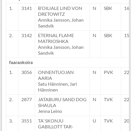
1.
3141
B’OILIALE LIND VON
N
SBK
16
DRETOWITZ
Annika Jansson, Johan
Sandvik
2.
3142
ETERNAL FLAME
N
SBK
15
MATRIOSHKA
Annika Jansson, Johan
Sandvik
faaraokoira
1.
3056
ONNENTUOJAN
N
PVK
22
AARIA
Satu Hänninen, Jari
Hänninen
2.
2877
JATABURU SAND DOG
N
TVK
22
SHAULA
Jenna Leino
3.
3551
TA’ SKONJU
U
TVK
20
GABILLOTT TAR-