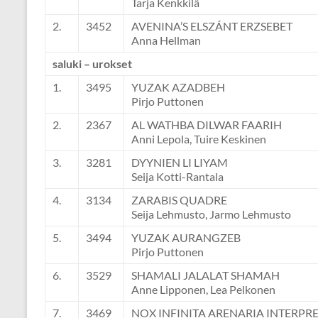
Tarja Kenkkilä
2.
3452
AVENINA’S ELSZÁNT ERZSEBET
Anna Hellman
saluki – urokset
1.
3495
YUZAK AZADBEH
Pirjo Puttonen
2.
2367
AL WATHBA DILWAR FAARIH
Anni Lepola, Tuire Keskinen
3.
3281
DYYNIEN LI LIYAM
Seija Kotti-Rantala
4.
3134
ZARABIS QUADRE
Seija Lehmusto, Jarmo Lehmusto
5.
3494
YUZAK AURANGZEB
Pirjo Puttonen
6.
3529
SHAMALI JALALAT SHAMAH
Anne Lipponen, Lea Pelkonen
7.
3469
NOX INFINITA ARENARIA INTERPR