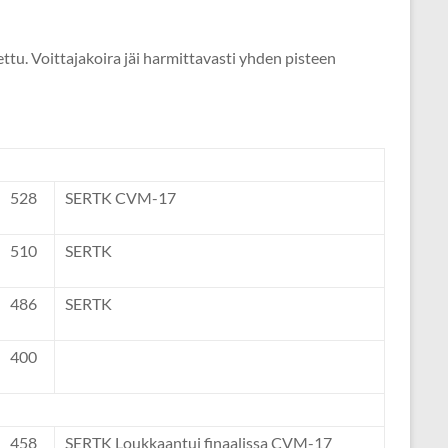
ttu. Voittajakoira jäi harmittavasti yhden pisteen
528
SERTK CVM-17
510
SERTK
486
SERTK
400
458
SERTK Loukkaantui finaalissa CVM-17