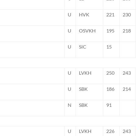
U
HVK
221
230
U
OSVKH
195
218
U
SIC
15
U
LVKH
250
243
U
SBK
186
214
N
SBK
91
U
LVKH
226
243