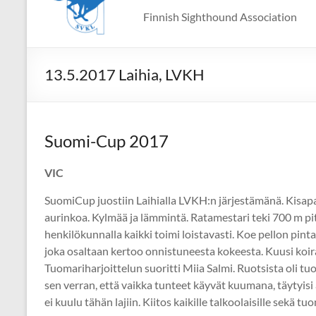
Finnish Sighthound Association
13.5.2017 Laihia, LVKH
Suomi-Cup 2017
VIC
SuomiCup juostiin Laihialla LVKH:n järjestämänä. Kisapaikk
aurinkoa. Kylmää ja lämmintä. Ratamestari teki 700 m pitk
henkilökunnalla kaikki toimi loistavasti. Koe pellon pinta
joka osaltaan kertoo onnistuneesta kokeesta. Kuusi koiraa
Tuomariharjoittelun suoritti Miia Salmi. Ruotsista oli t
sen verran, että vaikka tunteet käyvät kuumana, täytyisi 
ei kuulu tähän lajiin. Kiitos kaikille talkoolaisille sekä 