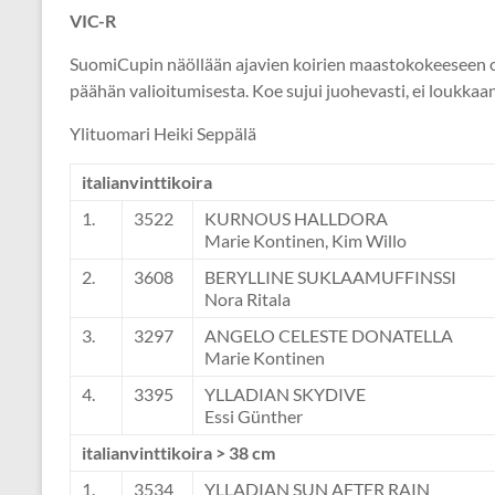
VIC-R
SuomiCupin näöllään ajavien koirien maastokokeeseen osal
päähän valioitumisesta. Koe sujui juohevasti, ei loukka
Ylituomari Heiki Seppälä
italianvinttikoira
1.
3522
KURNOUS HALLDORA
Marie Kontinen, Kim Willo
2.
3608
BERYLLINE SUKLAAMUFFINSSI
Nora Ritala
3.
3297
ANGELO CELESTE DONATELLA
Marie Kontinen
4.
3395
YLLADIAN SKYDIVE
Essi Günther
italianvinttikoira > 38 cm
1.
3534
YLLADIAN SUN AFTER RAIN