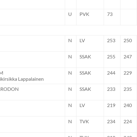
U
PVK
73
N
LV
253
250
N
SSAK
255
247
UM
N
SSAK
244
229
ikirsikka Lappalainen
HARODON
N
SSAK
233
235
N
LV
219
240
N
TVK
234
224