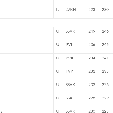
N
LVKH
223
230
U
SSAK
249
246
U
PVK
236
246
U
PVK
234
241
U
TVK
231
235
U
SSAK
233
226
U
SSAK
228
229
ES
U
SSAK
230
225