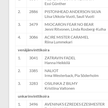
Essi Günther
2.
2886
PISTONHEAD ANDERSON SILVA
Liisa Ukkola-Vuoti, Sauli Vuoti
3.
3479
MIOCARON FEAR NO BEAR
Jenni Ritvonen, Linda Rosberg-Kulha
4.
3086
ACIRE MISTER CARAMEL
Riina Lummekari
venäjänvinttikoira
1.
3041
ZATRAVIN FADEL
Hanna Heikkilä
2.
3385
NALIOT
Irma Westerback, Pia Söderholm
3.
3283
OSILINKA Z BILMY
Kristiina Valtonen
unkarinvinttikoira
1.
3496
AVENINA’S EZREDES EZESMESTER