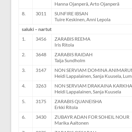
Hanna Ojanperä, Arto Ojanperä
8.
3011
SUNFIRE IBSAN
Tuire Keskinen, Anni Lepola
saluki – nartut
1.
3456
ZARABIS REEMA
Iris Ritola
2.
3648
ZARABIS RAIDAH
Taija Sundholm
3.
3147
NON SERVIAM DOMINA ANIMAR
Heidi Lappalainen, Sanja Kuusela, Lum
4.
3263
NON SERVIAM DRAKAINA KARK
Heidi Lappalainen, Sanja Kuusela
5.
3175
ZARABIS QUANEISHA
Erkki Ritola
6.
3430
ZUBAYR ADAN FOR SOHEIL NOUR
Marika Aaltonen