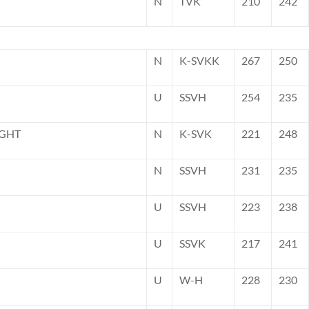
N
TVK
210
242
N
K-SVKK
267
250
U
SSVH
254
235
IGHT
N
K-SVK
221
248
N
SSVH
231
235
U
SSVH
223
238
U
SSVK
217
241
U
W-H
228
230