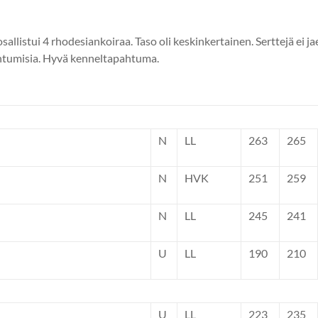
listui 4 rhodesiankoiraa. Taso oli keskinkertainen. Serttejä ei jae
antumisia. Hyvä kenneltapahtuma.
N
LL
263
265
N
HVK
251
259
N
LL
245
241
U
LL
190
210
U
LL
223
235