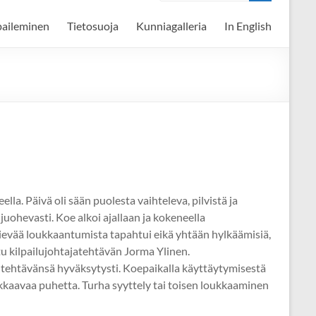
paileminen
Tietosuoja
Kunniagalleria
In English
lla. Päivä oli sään puolesta vaihteleva, pilvistä ja
juohevasti. Koe alkoi ajallaan ja kokeneella
si lievää loukkaantumista tapahtui eikä yhtään hylkäämisiä,
ttu kilpailujohtajatehtävän Jorma Ylinen.
t tehtävänsä hyväksytysti. Koepaikalla käyttäytymisestä
oukkaavaa puhetta. Turha syyttely tai toisen loukkaaminen