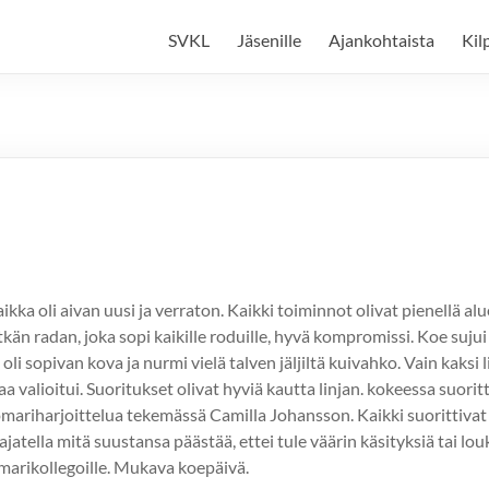
SVKL
Jäsenille
Ajankohtaista
Kil
a oli aivan uusi ja verraton. Kaikki toiminnot olivat pienellä aluee
än radan, joka sopi kaikille roduille, hyvä kompromissi. Koe sujui 
 oli sopivan kova ja nurmi vielä talven jäljiltä kuivahko. Vain kak
 valioitui. Suoritukset olivat hyviä kautta linjan. kokeessa suori
uomariharjoittelua tekemässä Camilla Johansson. Kaikki suorittiva
ajatella mitä suustansa päästää, ettei tule väärin käsityksiä tai l
tuomarikollegoille. Mukava koepäivä.