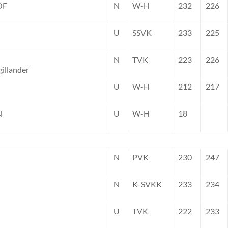
OF
N
W-H
232
226
U
SSVK
233
225
N
TVK
223
226
gillander
U
W-H
212
217
N
U
W-H
18
N
PVK
230
247
N
K-SVKK
233
234
U
TVK
222
233