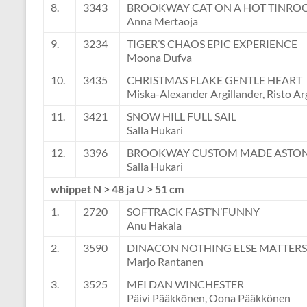
8.
3343
BROOKWAY CAT ON A HOT TINRO
Anna Mertaoja
9.
3234
TIGER’S CHAOS EPIC EXPERIENCE
Moona Dufva
10.
3435
CHRISTMAS FLAKE GENTLE HEART
Miska-Alexander Argillander, Risto Ar
11.
3421
SNOW HILL FULL SAIL
Salla Hukari
12.
3396
BROOKWAY CUSTOM MADE ASTO
Salla Hukari
whippet N > 48 ja U > 51 cm
1.
2720
SOFTRACK FAST’N’FUNNY
Anu Hakala
2.
3590
DINACON NOTHING ELSE MATTERS
Marjo Rantanen
3.
3525
MEI DAN WINCHESTER
Päivi Pääkkönen, Oona Pääkkönen