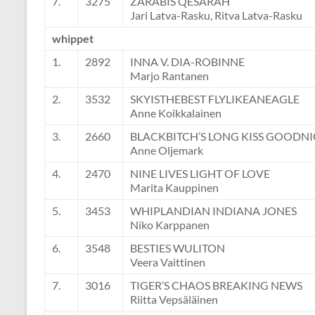
7.
3275
ZARABIS QESARAH
Jari Latva-Rasku, Ritva Latva-Rasku
whippet
1.
2892
INNA V. DIA-ROBINNE
Marjo Rantanen
2.
3532
SKYISTHEBEST FLYLIKEANEAGLE
Anne Koikkalainen
3.
2660
BLACKBITCH’S LONG KISS GOODN
Anne Oljemark
4.
2470
NINE LIVES LIGHT OF LOVE
Marita Kauppinen
5.
3453
WHIPLANDIAN INDIANA JONES
Niko Karppanen
6.
3548
BESTIES WULITON
Veera Vaittinen
7.
3016
TIGER’S CHAOS BREAKING NEWS
Riitta Vepsäläinen