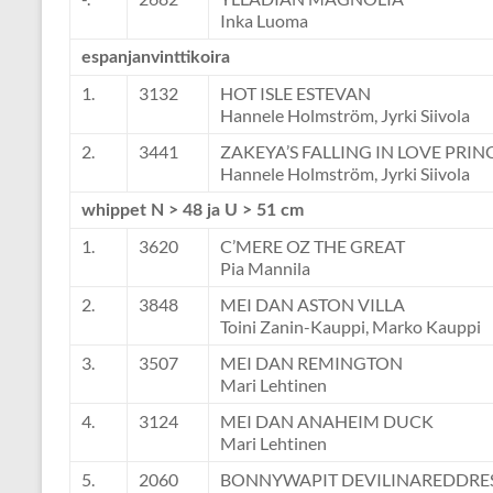
Inka Luoma
espanjanvinttikoira
1.
3132
HOT ISLE ESTEVAN
Hannele Holmström, Jyrki Siivola
2.
3441
ZAKEYA’S FALLING IN LOVE PRIN
Hannele Holmström, Jyrki Siivola
whippet N > 48 ja U > 51 cm
1.
3620
C’MERE OZ THE GREAT
Pia Mannila
2.
3848
MEI DAN ASTON VILLA
Toini Zanin-Kauppi, Marko Kauppi
3.
3507
MEI DAN REMINGTON
Mari Lehtinen
4.
3124
MEI DAN ANAHEIM DUCK
Mari Lehtinen
5.
2060
BONNYWAPIT DEVILINAREDDRE