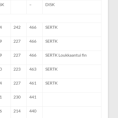
SK
–
DISK
4
242
466
SERTK
9
227
466
SERTK
9
227
466
SERTK Loukkaantui fin
0
223
463
SERTK
4
227
461
SERTK
1
230
441
6
214
440