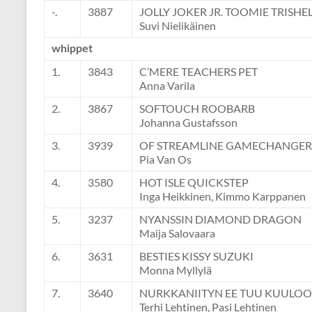
-.
3887
JOLLY JOKER JR. TOOMIE TRISHE
Suvi Nielikäinen
whippet
1.
3843
C’MERE TEACHERS PET
Anna Varila
2.
3867
SOFTOUCH ROOBARB
Johanna Gustafsson
3.
3939
OF STREAMLINE GAMECHANGER
Pia Van Os
4.
3580
HOT ISLE QUICKSTEP
Inga Heikkinen, Kimmo Karppanen
5.
3237
NYANSSIN DIAMOND DRAGON
Maija Salovaara
6.
3631
BESTIES KISSY SUZUKI
Monna Myllylä
7.
3640
NURKKANIITYN EE TUU KUULO
Terhi Lehtinen, Pasi Lehtinen