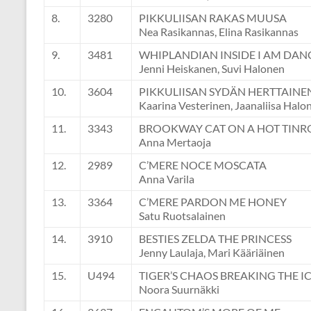
8.
3280
PIKKULIISAN RAKAS MUUSA
Nea Rasikannas, Elina Rasikannas
9.
3481
WHIPLANDIAN INSIDE I AM DAN
Jenni Heiskanen, Suvi Halonen
10.
3604
PIKKULIISAN SYDÄN HERTTAINE
Kaarina Vesterinen, Jaanaliisa Halo
11.
3343
BROOKWAY CAT ON A HOT TIN
Anna Mertaoja
12.
2989
C’MERE NOCE MOSCATA
Anna Varila
13.
3364
C’MERE PARDON ME HONEY
Satu Ruotsalainen
14.
3910
BESTIES ZELDA THE PRINCESS
Jenny Laulaja, Mari Kääriäinen
15.
U494
TIGER’S CHAOS BREAKING THE I
Noora Suurnäkki