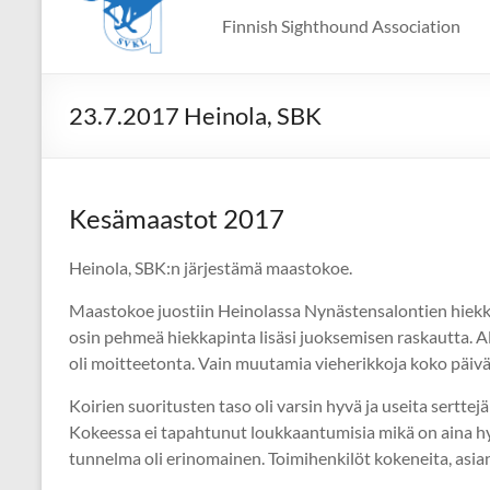
Finnish Sighthound Association
23.7.2017 Heinola, SBK
Kesämaastot 2017
Heinola, SBK:n järjestämä maastokoe.
Maastokoe juostiin Heinolassa Nynästensalontien hiekkamo
osin pehmeä hiekkapinta lisäsi juoksemisen raskautta. Al
oli moitteetonta. Vain muutamia vieherikkoja koko päivä
Koirien suoritusten taso oli varsin hyvä ja useita serttej
Kokeessa ei tapahtunut loukkaantumisia mikä on aina hyv
tunnelma oli erinomainen. Toimihenkilöt kokeneita, asians