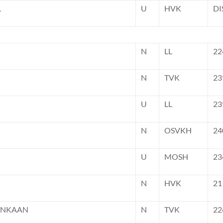
L
U
HVK
DI
N
LL
22
N
TVK
23
U
LL
23
N
OSVKH
24
U
MOSH
23
N
HVK
21
ONKAAN
N
TVK
22