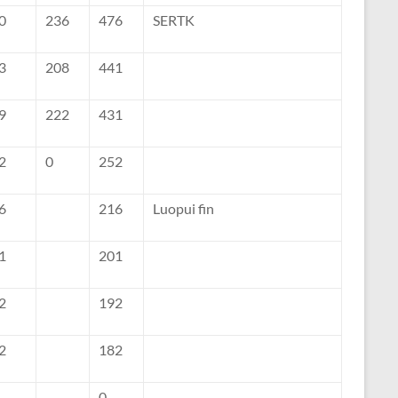
0
236
476
SERTK
3
208
441
9
222
431
2
0
252
6
216
Luopui fin
1
201
2
192
2
182
0