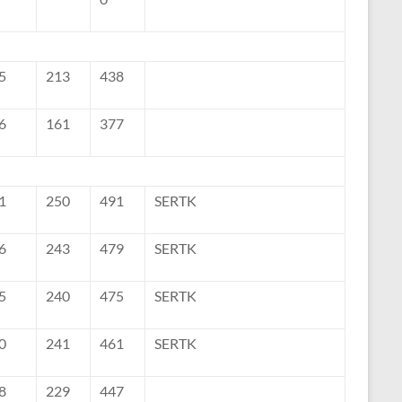
5
213
438
6
161
377
1
250
491
SERTK
6
243
479
SERTK
5
240
475
SERTK
0
241
461
SERTK
8
229
447