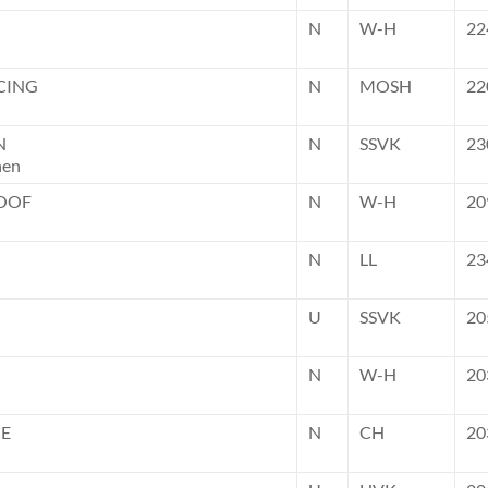
N
W-H
22
CING
N
MOSH
22
N
N
SSVK
23
nen
ROOF
N
W-H
20
N
LL
23
U
SSVK
20
N
W-H
20
CE
N
CH
20