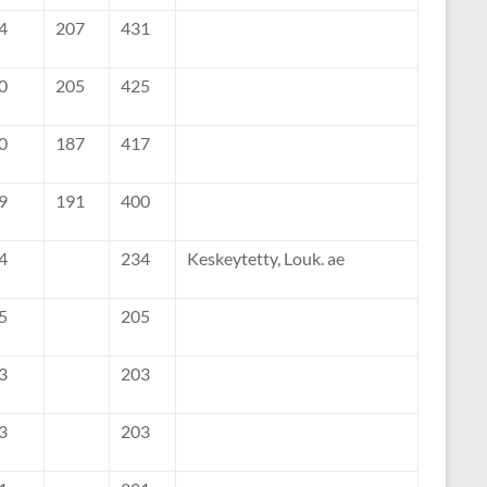
4
207
431
0
205
425
0
187
417
9
191
400
4
234
Keskeytetty, Louk. ae
5
205
3
203
3
203