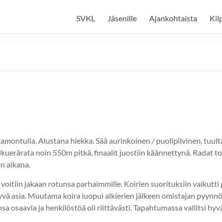
SVKL
Jäsenille
Ajankohtaista
Kil
ntulla. Alustana hiekka. Sää aurinkoinen / puolipilvinen, tuulta 
kuerärata noin 550m pitkä, finaalit juostiin käännettynä. Radat toi
n aikana.
ä voitiin jakaan rotunsa parhaimmille. Koirien suorituksiin vaikutti 
ä asia. Muutama koira luopui alkierien jälkeen omistajan pyynnöstä
a osaavia ja henkilöstöä oli riittävästi. Tapahtumassa vallitsi hyv