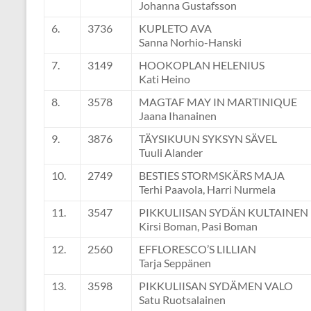
Johanna Gustafsson
6.
3736
KUPLETO AVA
Sanna Norhio-Hanski
7.
3149
HOOKOPLAN HELENIUS
Kati Heino
8.
3578
MAGTAF MAY IN MARTINIQUE
Jaana Ihanainen
9.
3876
TÄYSIKUUN SYKSYN SÄVEL
Tuuli Alander
10.
2749
BESTIES STORMSKÄRS MAJA
Terhi Paavola, Harri Nurmela
11.
3547
PIKKULIISAN SYDÄN KULTAINEN
Kirsi Boman, Pasi Boman
12.
2560
EFFLORESCO’S LILLIAN
Tarja Seppänen
13.
3598
PIKKULIISAN SYDÄMEN VALO
Satu Ruotsalainen