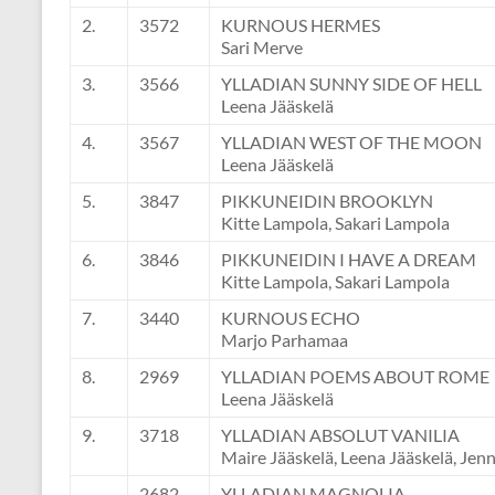
2.
3572
KURNOUS HERMES
Sari Merve
3.
3566
YLLADIAN SUNNY SIDE OF HELL
Leena Jääskelä
4.
3567
YLLADIAN WEST OF THE MOON
Leena Jääskelä
5.
3847
PIKKUNEIDIN BROOKLYN
Kitte Lampola, Sakari Lampola
6.
3846
PIKKUNEIDIN I HAVE A DREAM
Kitte Lampola, Sakari Lampola
7.
3440
KURNOUS ECHO
Marjo Parhamaa
8.
2969
YLLADIAN POEMS ABOUT ROME
Leena Jääskelä
9.
3718
YLLADIAN ABSOLUT VANILIA
Maire Jääskelä, Leena Jääskelä, Jenni
-.
2682
YLLADIAN MAGNOLIA