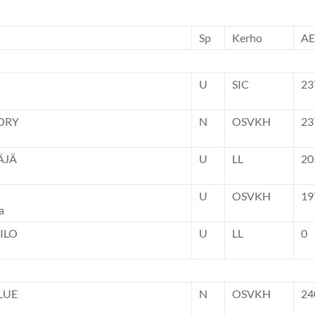
Sp
Kerho
AE
U
SIC
23
ORY
N
OSVKH
23
ÄJÄ
U
LL
20
U
OSVKH
19
a
ILO
U
LL
0
LUE
N
OSVKH
24