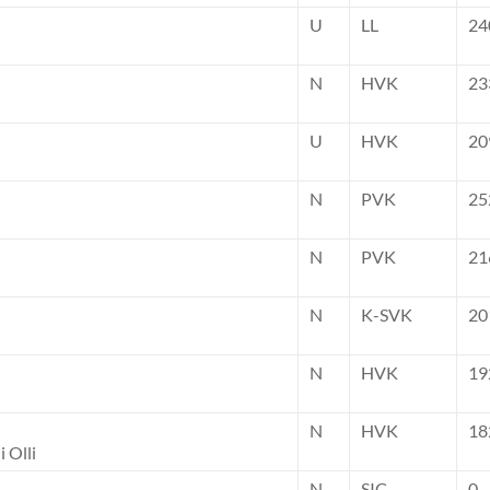
U
LL
24
N
HVK
23
U
HVK
20
N
PVK
25
N
PVK
21
N
K-SVK
20
N
HVK
19
N
HVK
18
 Olli
N
SIC
0