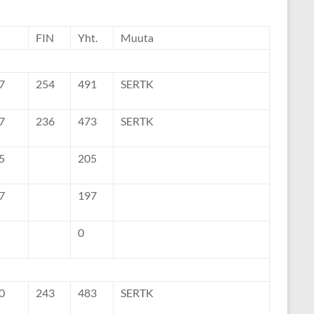
FIN
Yht.
Muuta
7
254
491
SERTK
7
236
473
SERTK
5
205
7
197
0
0
243
483
SERTK