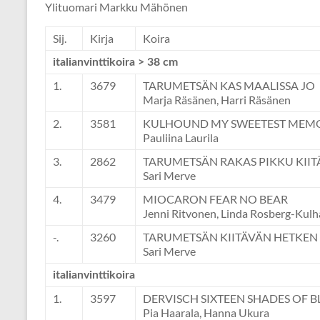
Ylituomari Markku Mähönen
Sij.
Kirja
Koira
italianvinttikoira > 38 cm
1.
3679
TARUMETSÄN KAS MAALISSA JO
Marja Räsänen, Harri Räsänen
2.
3581
KULHOUND MY SWEETEST MEM
Pauliina Laurila
3.
2862
TARUMETSÄN RAKAS PIKKU KIIT
Sari Merve
4.
3479
MIOCARON FEAR NO BEAR
Jenni Ritvonen, Linda Rosberg-Kulh
-.
3260
TARUMETSÄN KIITÄVÄN HETKEN 
Sari Merve
italianvinttikoira
1.
3597
DERVISCH SIXTEEN SHADES OF B
Pia Haarala, Hanna Ukura