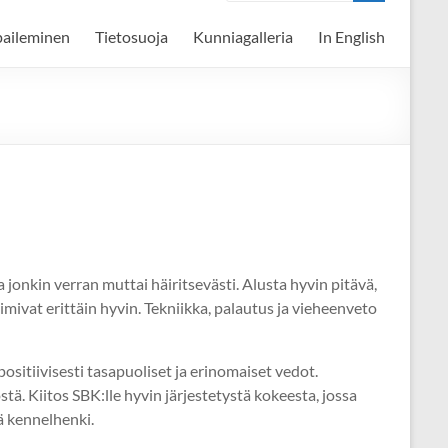
paileminen
Tietosuoja
Kunniagalleria
In English
jonkin verran muttai häiritsevästi. Alusta hyvin pitävä,
mivat erittäin hyvin. Tekniikka, palautus ja vieheenveto
positiivisesti tasapuoliset ja erinomaiset vedot.
. Kiitos SBK:lle hyvin järjestetystä kokeesta, jossa
ä kennelhenki.