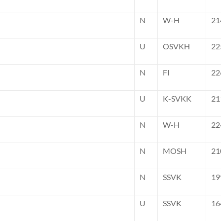
N
W-H
21
U
OSVKH
22
N
FI
22
U
K-SVKK
21
N
W-H
22
N
MOSH
21
N
SSVK
19
U
SSVK
16