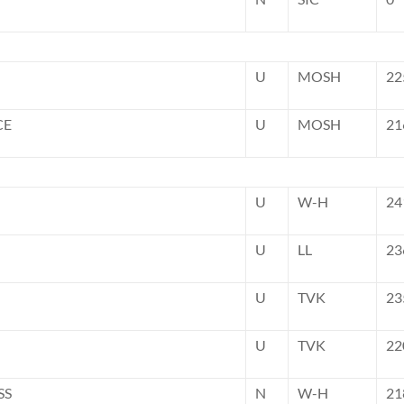
U
MOSH
22
CE
U
MOSH
21
U
W-H
24
U
LL
23
U
TVK
23
U
TVK
22
SS
N
W-H
21