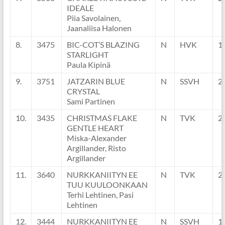
IDEALE
Piia Savolainen,
Jaanaliisa Halonen
8.
3475
BIC-COT’S BLAZING
N
HVK
1
STARLIGHT
Paula Kipinä
9.
3751
JATZARIN BLUE
N
SSVH
2
CRYSTAL
Sami Partinen
10.
3435
CHRISTMAS FLAKE
N
TVK
2
GENTLE HEART
Miska-Alexander
Argillander, Risto
Argillander
11.
3640
NURKKANIITYN EE
N
TVK
2
TUU KUULOONKAAN
Terhi Lehtinen, Pasi
Lehtinen
12.
3444
NURKKANIITYN EE
N
SSVH
1