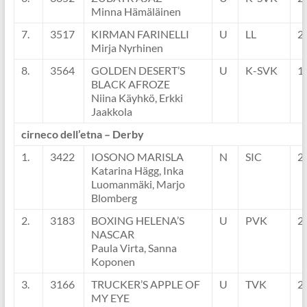
Minna Hämäläinen
7.
3517
KIRMAN FARINELLI
U
LL
2
Mirja Nyrhinen
8.
3564
GOLDEN DESERT’S
U
K-SVK
1
BLACK AFROZE
Niina Käyhkö, Erkki
Jaakkola
cirneco dell’etna – Derby
1.
3422
IOSONO MARISLA
N
SIC
2
Katarina Hägg, Inka
Luomanmäki, Marjo
Blomberg
2.
3183
BOXING HELENA’S
U
PVK
2
NASCAR
Paula Virta, Sanna
Koponen
3.
3166
TRUCKER’S APPLE OF
U
TVK
2
MY EYE