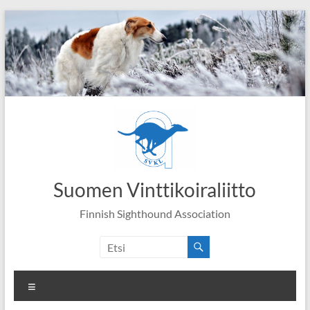
Skip
to
content
Suomen Vinttikoiraliitto
Finnish Sighthound Association
Valikko