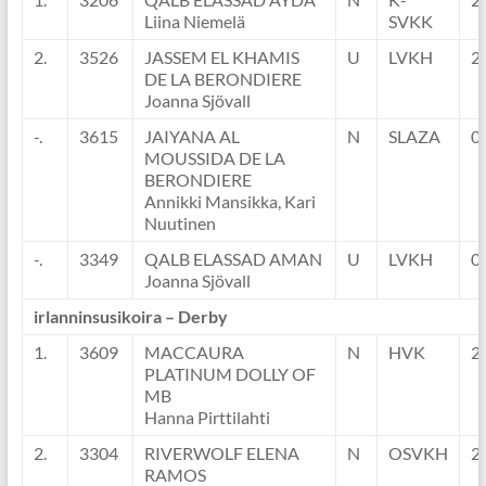
Liina Niemelä
SVKK
2.
3526
JASSEM EL KHAMIS
U
LVKH
2
DE LA BERONDIERE
Joanna Sjövall
-.
3615
JAIYANA AL
N
SLAZA
0
MOUSSIDA DE LA
BERONDIERE
Annikki Mansikka, Kari
Nuutinen
-.
3349
QALB ELASSAD AMAN
U
LVKH
0
Joanna Sjövall
irlanninsusikoira – Derby
1.
3609
MACCAURA
N
HVK
2
PLATINUM DOLLY OF
MB
Hanna Pirttilahti
2.
3304
RIVERWOLF ELENA
N
OSVKH
2
RAMOS