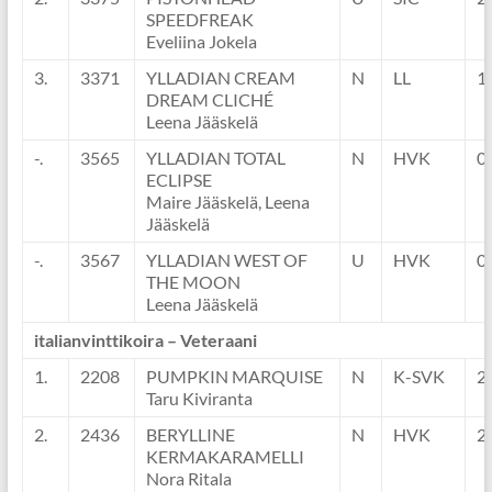
SPEEDFREAK
Eveliina Jokela
3.
3371
YLLADIAN CREAM
N
LL
1
DREAM CLICHÉ
Leena Jääskelä
-.
3565
YLLADIAN TOTAL
N
HVK
0
ECLIPSE
Maire Jääskelä, Leena
Jääskelä
-.
3567
YLLADIAN WEST OF
U
HVK
0
THE MOON
Leena Jääskelä
italianvinttikoira – Veteraani
1.
2208
PUMPKIN MARQUISE
N
K-SVK
2
Taru Kiviranta
2.
2436
BERYLLINE
N
HVK
2
KERMAKARAMELLI
Nora Ritala