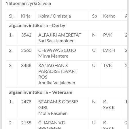
Ylituomari Jyrki Siivola
Sij.
Kirja
Koira / Omistaja
Sp
Kerho
A
afgaaninvinttikoira – Derby
1.
3542
ALFAJIRI AMERETAT
N
PVK
2
Sari Saastamoinen
2.
3560
CHAWWA’S CUJO
U
LVKH
2
Mirva Mantere
3.
3488
XANAGHAN’S
U
TVK
2
PARADISET SVART
ROS
Annika Veijalainen
afgaaninvinttikoira – Veteraani
1.
2478
SCARAMIS GOSSIP
N
K-
1
GIRL
SVKK
Molla Räsänen
2.
2155
CHARAN V.D.
U
K-
2
BREMMEN
SVKK