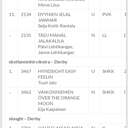
Mirve Liius
11.
2134
DYYNIEN JELAL
U
PVK
1
JAWHAR
Seija Kotti-Rantala
-.
2135
TÂDJ MAHÂL
N
LL
D
JALAKALILA
Päivi Lehtikangas,
Janne Lehtikangas
skotlanninhirvikoira – Derby
1.
3467
HYNDSIGHT EASY
U
SHKK
2
FEELIN
Tuuli Jalo
-.
3462
VAIKONNIEMEN
N
SHKK
0
ÖVER THE ORANGE
MOON
Eija Kaipainen
sloughi – Derby
1.
3206
QALB ELASSAD AYDA
N
K-
2