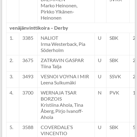
Marko Heinonen,
Pirkko Ylkänen-
Heinonen
venäjänvinttikoira – Derby
1.
3385
NALIOT
U
SBK
2
Irma Westerback, Pia
Söderholm
2.
3675
ZATRAVIN GASPAR
U
SBK
2
Tiina Talja
3.
3493
VESNOI VOYNA I MIR
U
SSVK
2
Leena Sulkumäki
4.
3700
WERNAJA TSAR
N
PVK
1
BORZOIS
Kristiina Ahola, Tina
Åberg, Pirjo Ivanoff-
Ahola
5.
3588
COVERDALE’S
U
SBK
5
VINCENTIO