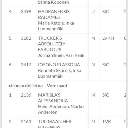
Sanna Koponen
4.
3499
HADRANENSIS
U
SIC
2
RADAMES
Maria Ketola, Inka
Luomanmäki
5.
3182
TRUCKER’S
N
LVKH
8
ABSOLUTELY
FABULOUS
Jorma Ylinen, Pasi Raak
6.
3417
IOSONO ELASSONA
N
SIC
2
Kenneth Skurnik, Inka
Luomanmäki
cirneco dell’etna – Veteraani
1.
2136
MARISLA’S
N
SIC
2
ALESSANDRIA
Heidi Anderson, Marko
Anderson
2.
2163
TULIMAAN HER
N
TVK
2
HIGHNESS