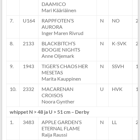
DAAMICO
Mari Kääriäinen
7.
U164
RAPPFOTEN’S
N
NO
2
AURORA
Inger Maren Rivrud
8.
2133
BLACKBITCH’S
N
K-SVK
2
BOOGIE NIGHTS
Anne Oljemark
9.
1943
TIGER’S CHAOS HER
N
SSVH
1
MESETAS
Marita Kauppinen
10.
2332
MACARENAN
U
HVK
1
CROISOS
Noora Gynther
whippet N > 48 ja U > 51 cm – Derby
1.
3483
APPLE GARDEN’S
N
LL
2
ETERNAL FLAME
Raija Raussi