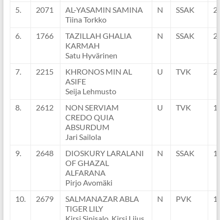
5.
2071
AL-YASAMIN SAMINA
N
SSAK
2
Tiina Torkko
6.
1766
TAZILLAH GHALIA
N
SSAK
2
KARMAH
Satu Hyvärinen
7.
2215
KHRONOS MIN AL
U
TVK
2
ASIFE
Seija Lehmusto
8.
2612
NON SERVIAM
U
TVK
1
CREDO QUIA
ABSURDUM
Jari Sailola
9.
2648
DIOSKURY LARALANI
N
SSAK
1
OF GHAZAL
ALFARANA
Pirjo Avomäki
10.
2679
SALMANAZAR ABLA
N
PVK
1
TIGER LILY
Kirsi Sinisalo, Kirsi Liius,