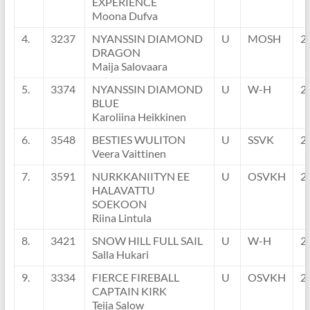
EXPERIENCE
Moona Dufva
4.
3237
NYANSSIN DIAMOND
U
MOSH
2
DRAGON
Maija Salovaara
5.
3374
NYANSSIN DIAMOND
U
W-H
2
BLUE
Karoliina Heikkinen
6.
3548
BESTIES WULITON
U
SSVK
2
Veera Vaittinen
7.
3591
NURKKANIITYN EE
U
OSVKH
2
HALAVATTU
SOEKOON
Riina Lintula
8.
3421
SNOW HILL FULL SAIL
U
W-H
2
Salla Hukari
9.
3334
FIERCE FIREBALL
U
OSVKH
2
CAPTAIN KIRK
Teija Salow