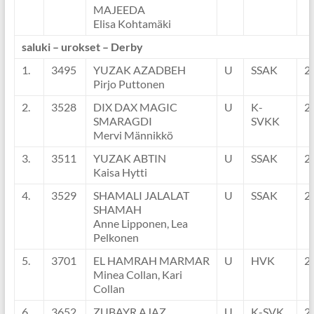
MAJEEDA
Elisa Kohtamäki
saluki – urokset – Derby
1.
3495
YUZAK AZADBEH
U
SSAK
2
Pirjo Puttonen
2.
3528
DIX DAX MAGIC
U
K-
2
SMARAGDI
SVKK
Mervi Männikkö
3.
3511
YUZAK ABTIN
U
SSAK
2
Kaisa Hytti
4.
3529
SHAMALI JALALAT
U
SSAK
2
SHAMAH
Anne Lipponen, Lea
Pelkonen
5.
3701
EL HAMRAH MARMAR
U
HVK
2
Minea Collan, Kari
Collan
6.
3652
ZUBAYR AJAZ
U
K-SVK
2