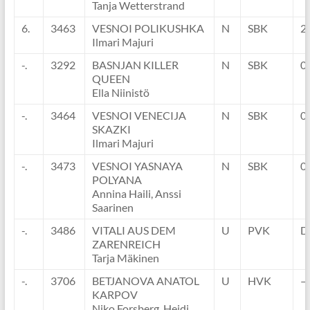
Tanja Wetterstrand
6.
3463
VESNOI POLIKUSHKA
N
SBK
2
Ilmari Majuri
-.
3292
BASNJAN KILLER
N
SBK
0
QUEEN
Ella Niinistö
-.
3464
VESNOI VENECIJA
N
SBK
0
SKAZKI
Ilmari Majuri
-.
3473
VESNOI YASNAYA
N
SBK
0
POLYANA
Annina Haili, Anssi
Saarinen
-.
3486
VITALI AUS DEM
U
PVK
D
ZARENREICH
Tarja Mäkinen
-.
3706
BETJANOVA ANATOL
U
HVK
–
KARPOV
Niko Forsberg, Heidi