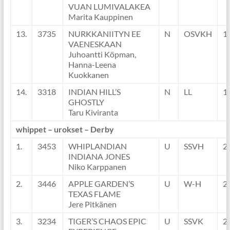
VUAN LUMIVALAKEA
Marita Kauppinen
13.
3735
NURKKANIITYN EE
N
OSVKH
1
VAENESKAAN
Juhoantti Köpman,
Hanna-Leena
Kuokkanen
14.
3318
INDIAN HILL’S
N
LL
1
GHOSTLY
Taru Kiviranta
whippet – urokset – Derby
1.
3453
WHIPLANDIAN
U
SSVH
2
INDIANA JONES
Niko Karppanen
2.
3446
APPLE GARDEN’S
U
W-H
2
TEXAS FLAME
Jere Pitkänen
3.
3234
TIGER’S CHAOS EPIC
U
SSVK
2