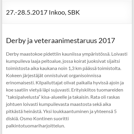
27.-28.5.2017 Inkoo, SBK
Derby ja veteraanimestaruus 2017
Derby maastokoe pidettiin kauniissa ympäristössä. Loivasti
kumpuileva laaja peltoalue, jossa koirat juoksivat sijaitsi
toimistosta aika kaukana noin 1,3 km päässä toimistolta.
Kokeen järjestäjät onnistuivat organisoinnissa
erinomaisesti. Kilpailuttajat olivat paikalla hyvissä ajoin ja
koe saatiin vietyä läpi sujuvasti. Erityiskiitos tuomareiden
”taksipalvelusta” kisa-alueelle ja takaisin. Rata oli raskas
johtuen loivasti kumpuilevasta maastosta sekä aika
pitkästä heinästä. Yksi loukkaantuminen ja yhteensä 5
diskiä. Osmo Kontinen suoritti
palkintotuomariharjoittelun.