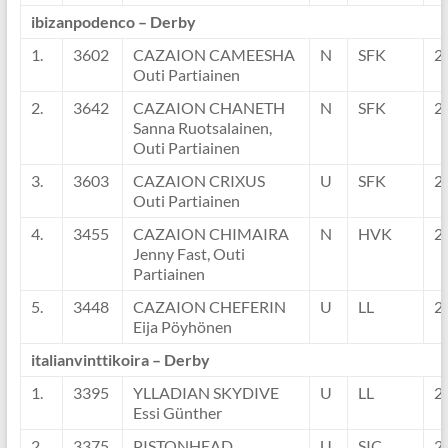
ibizanpodenco – Derby
1.
3602
CAZAION CAMEESHA
N
SFK
2
Outi Partiainen
2.
3642
CAZAION CHANETH
N
SFK
2
Sanna Ruotsalainen,
Outi Partiainen
3.
3603
CAZAION CRIXUS
U
SFK
2
Outi Partiainen
4.
3455
CAZAION CHIMAIRA
N
HVK
2
Jenny Fast, Outi
Partiainen
5.
3448
CAZAION CHEFERIN
U
LL
2
Eija Pöyhönen
italianvinttikoira – Derby
1.
3395
YLLADIAN SKYDIVE
U
LL
2
Essi Günther
2.
3375
PISTONHEAD
U
SIC
2