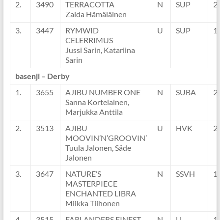
2.
3490
TERRACOTTA
N
SUP
2
Zaida Hämäläinen
3.
3447
RYMWID
U
SUP
1
CELERRIMUS
Jussi Sarin, Katariina
Sarin
basenji – Derby
1.
3655
AJIBU NUMBER ONE
N
SUBA
2
Sanna Kortelainen,
Marjukka Anttila
2.
3513
AJIBU
U
HVK
2
MOOVIN’N’GROOVIN’
Tuula Jalonen, Säde
Jalonen
3.
3647
NATURE’S
N
SSVH
1
MASTERPIECE
ENCHANTED LIBRA
Miikka Tiihonen
4.
3515
FARLANDERS FINEST
N
LL
1