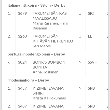
italianvinttikoira > 38 cm – Derby
1.
3679
TARUMETSÄN KAS
U
SIC
2
MAALISSA JO
Marja Räsänen, Harri
Räsänen
2.
3260
TARUMETSÄN
U
LL
2
KIITÄVÄN HETKEN ILO
Sari Merve
portugalinpodengo pieni – Derby
-.
3824
BONK’S BOMBON
N
SSVH
0
BONITA
Anna Koskinen
rhodesiankoira – Derby
1.
3457
KIZIMBI SAVANA
N
SRB
2
SIHIRI
Krista Kalliokunnas
2.
3487
KIZIMBI SAVANA
U
SRB
2