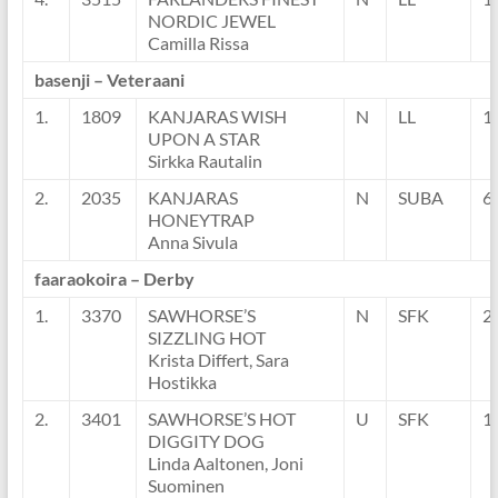
NORDIC JEWEL
Camilla Rissa
basenji – Veteraani
1.
1809
KANJARAS WISH
N
LL
1
UPON A STAR
Sirkka Rautalin
2.
2035
KANJARAS
N
SUBA
6
HONEYTRAP
Anna Sivula
faaraokoira – Derby
1.
3370
SAWHORSE’S
N
SFK
2
SIZZLING HOT
Krista Differt, Sara
Hostikka
2.
3401
SAWHORSE’S HOT
U
SFK
1
DIGGITY DOG
Linda Aaltonen, Joni
Suominen