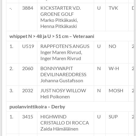
-.
3884
KICKSTARTER V.D.
U
TVK
D
GROENE GOLF
Marko Pitkäkaski,
Henna Pitkäkaski
whippet N > 48 ja U > 51 cm – Veteraani
1.
U519
RAPPFOTEN’S ANGUS
U
NO
2
Inger Maren Rivrud,
Inger Maren Rivrud
2.
2060
BONNYWAPIT
N
W-H
2
DEVILINAREDDRESS
Johanna Gustafsson
3.
2032
JUST NOSY WILLOW
N
MOSH
2
Heli Poikonen
puolanvinttikoira – Derby
1.
3415
HIGHWIND
U
SUP
2
CRISTALLO DI ROCCA
Zaida Hämäläinen