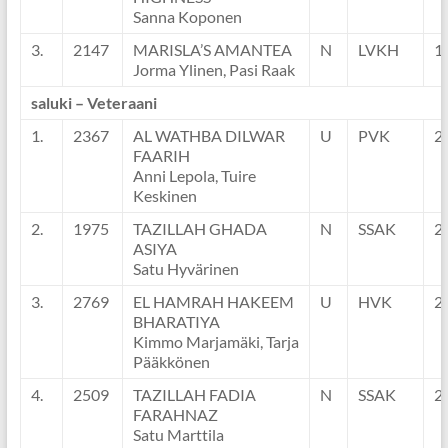
Sanna Koponen
3.
2147
MARISLA’S AMANTEA
N
LVKH
1
Jorma Ylinen, Pasi Raak
saluki – Veteraani
1.
2367
AL WATHBA DILWAR
U
PVK
2
FAARIH
Anni Lepola, Tuire
Keskinen
2.
1975
TAZILLAH GHADA
N
SSAK
2
ASIYA
Satu Hyvärinen
3.
2769
EL HAMRAH HAKEEM
U
HVK
2
BHARATIYA
Kimmo Marjamäki, Tarja
Pääkkönen
4.
2509
TAZILLAH FADIA
N
SSAK
2
FARAHNAZ
Satu Marttila