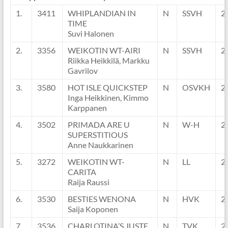
1.
3411
WHIPLANDIAN IN
N
SSVH
2
TIME
Suvi Halonen
2.
3356
WEIKOTIN WT-AIRI
N
SSVH
2
Riikka Heikkilä, Markku
Gavrilov
3.
3580
HOT ISLE QUICKSTEP
N
OSVKH
2
Inga Heikkinen, Kimmo
Karppanen
4.
3502
PRIMADA ARE U
N
W-H
2
SUPERSTITIOUS
Anne Naukkarinen
5.
3272
WEIKOTIN WT-
N
LL
2
CARITA
Raija Raussi
6.
3530
BESTIES WENONA
N
HVK
2
Saija Koponen
7.
3536
CHARLOTINA’S JUSTE
N
TVK
2