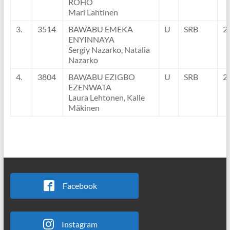
ROHO
Mari Lahtinen
3.
3514
BAWABU EMEKA
U
SRB
2
ENYINNAYA
Sergiy Nazarko, Natalia
Nazarko
4.
3804
BAWABU EZIGBO
U
SRB
2
EZENWATA
Laura Lehtonen, Kalle
Mäkinen
Facebook
Instagram