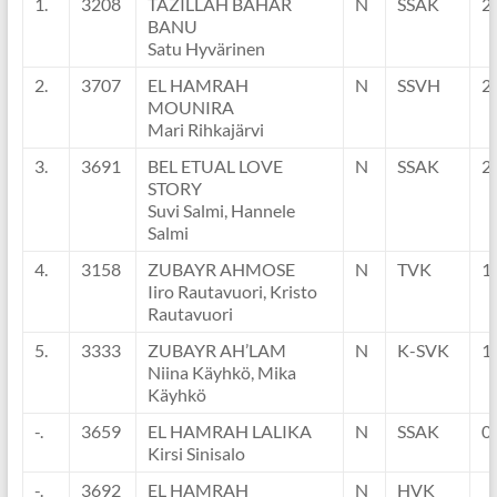
1.
3208
TAZILLAH BAHAR
N
SSAK
2
BANU
Satu Hyvärinen
2.
3707
EL HAMRAH
N
SSVH
2
MOUNIRA
Mari Rihkajärvi
3.
3691
BEL ETUAL LOVE
N
SSAK
2
STORY
Suvi Salmi, Hannele
Salmi
4.
3158
ZUBAYR AHMOSE
N
TVK
1
Iiro Rautavuori, Kristo
Rautavuori
5.
3333
ZUBAYR AH’LAM
N
K-SVK
1
Niina Käyhkö, Mika
Käyhkö
-.
3659
EL HAMRAH LALIKA
N
SSAK
0
Kirsi Sinisalo
-.
3692
EL HAMRAH
N
HVK