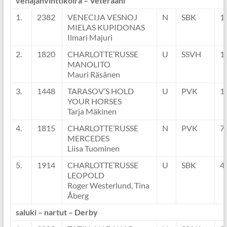
venäjänvinttikoira – Veteraani
1.
2382
VENECIJA VESNOJ
N
SBK
1
MIELAS KUPIDONAS
Ilmari Majuri
2.
1820
CHARLOTTE’RUSSE
U
SSVH
1
MANOLITO
Mauri Räsänen
3.
1448
TARASOV’S HOLD
U
PVK
1
YOUR HORSES
Tarja Mäkinen
4.
1815
CHARLOTTE’RUSSE
N
PVK
7
MERCEDES
Liisa Tuominen
5.
1914
CHARLOTTE’RUSSE
U
SBK
4
LEOPOLD
Roger Westerlund, Tina
Åberg
saluki – nartut – Derby