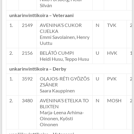
Silván
unkarinvinttikoira – Veteraani
1.
2149
AVENINA’S CUKOR
N
TVK
2
CIJELKA
Emmi Savolainen, Henry
Uuttu
2.
2156
BELÁTÓ CUMPI
U
HVK
1
Heidi Husu, Teppo Husu
unkarinvinttikoira – Derby
1.
3592
OLAJOS-RÉTI GYÕZÕS
U
PVK
2
ZSÁNER
Saara Kauppinen
2.
3480
AVENINA’S ETELKA TO
N
MOSH
2
BLIXTEN
Marja-Leena Arhima-
Oinonen, Kyösti
Oinonen