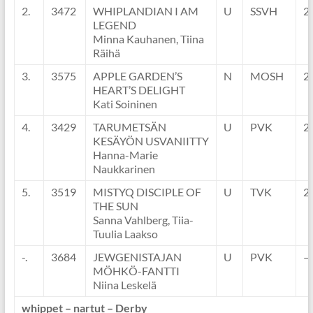
2.
3472
WHIPLANDIAN I AM
U
SSVH
2
LEGEND
Minna Kauhanen, Tiina
Räihä
3.
3575
APPLE GARDEN’S
N
MOSH
2
HEART’S DELIGHT
Kati Soininen
4.
3429
TARUMETSÄN
U
PVK
2
KESÄYÖN USVANIITTY
Hanna-Marie
Naukkarinen
5.
3519
MISTYQ DISCIPLE OF
U
TVK
2
THE SUN
Sanna Vahlberg, Tiia-
Tuulia Laakso
-.
3684
JEWGENISTAJAN
U
PVK
–
MÖHKÖ-FANTTI
Niina Leskelä
whippet – nartut – Derby