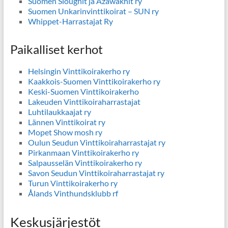
Suomen Sloughit ja Azawakhit ry
Suomen Unkarinvinttikoirat – SUN ry
Whippet-Harrastajat Ry
Paikalliset kerhot
Helsingin Vinttikoirakerho ry
Kaakkois-Suomen Vinttikoirakerho ry
Keski-Suomen Vinttikoirakerho
Lakeuden Vinttikoiraharrastajat
Luhtilaukkaajat ry
Lännen Vinttikoirat ry
Mopet Show mosh ry
Oulun Seudun Vinttikoiraharrastajat ry
Pirkanmaan Vinttikoirakerho ry
Salpausselän Vinttikoirakerho ry
Savon Seudun Vinttikoiraharrastajat ry
Turun Vinttikoirakerho ry
Ålands Vinthundsklubb rf
Keskusjärjestöt