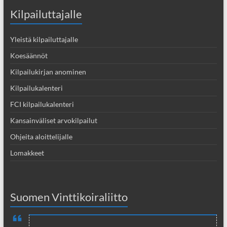
Kilpailuttajalle
Yleistä kilpailuttajalle
Koesäännöt
Kilpailukirjan anominen
Kilpailukalenteri
FCI kilpailukalenteri
Kansainväliset arvokilpailut
Ohjeita aloittelijalle
Lomakkeet
Suomen Vinttikoiraliitto