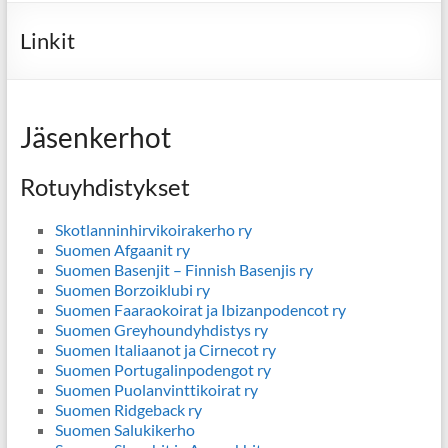
Linkit
Jäsenkerhot
Rotuyhdistykset
Skotlanninhirvikoirakerho ry
Suomen Afgaanit ry
Suomen Basenjit – Finnish Basenjis ry
Suomen Borzoiklubi ry
Suomen Faaraokoirat ja Ibizanpodencot ry
Suomen Greyhoundyhdistys ry
Suomen Italiaanot ja Cirnecot ry
Suomen Portugalinpodengot ry
Suomen Puolanvinttikoirat ry
Suomen Ridgeback ry
Suomen Salukikerho