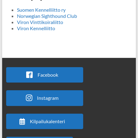
Suomen Kennelliitto ry
Norwegian Sighthound Club
Viron Vinttikoiraliitto
Viron Kennelliitto
Facebook
Instagram
Kilpailukalenteri