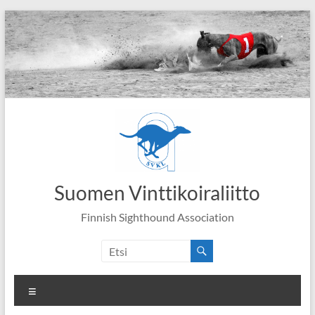
Skip
to
content
Suomen Vinttikoiraliitto
Finnish Sighthound Association
Valikko