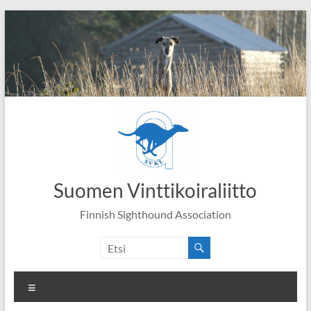
Skip
to
content
Suomen Vinttikoiraliitto
Finnish Sighthound Association
Valikko