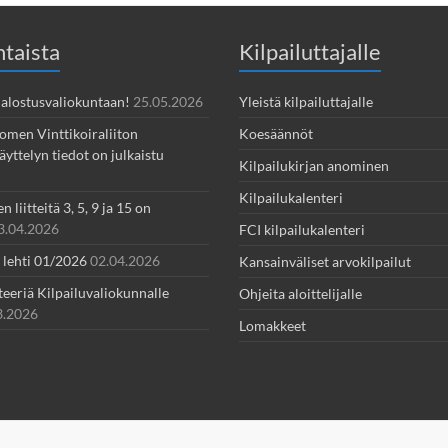
taista
Kilpailuttajalle
 Jalostusvaliokuntaan!
25.05.2026
Yleistä kilpailuttajalle
omen Vinttikoiraliiton
Koesäännöt
yttelyn tiedot on julkaistu
Kilpailukirjan anominen
Kilpailukalenteri
 liitteitä 3, 5, 9 ja 15 on
3.04.2026
FCI kilpailukalenteri
- lehti 01/2026
02.04.2026
Kansainväliset arvokilpailut
teeriä Kilpailuvaliokunnalle
Ohjeita aloittelijalle
3.2026
Lomakkeet