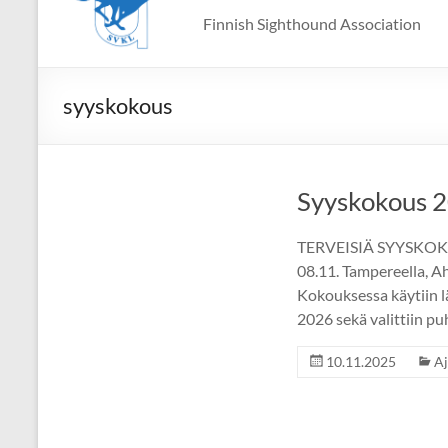
Finnish Sighthound Association
syyskokous
Syyskokous 
TERVEISIÄ SYYSKOKOUK
08.11. Tampereella, A
Kokouksessa käytiin l
2026 sekä valittiin pu
10.11.2025
Aj