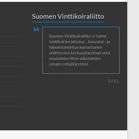
Suomen Vinttikoiraliitto
Suomen Vinttikoiraliitto ry toimii
vinttikoirien jalostus-, kasvatus- ja
kilpailutoimintaa harrastavien
yhdistysten keskusjärjestönä sekä
muutamien liiton edustamien
rotujen rotujärjestönä.
SVKL