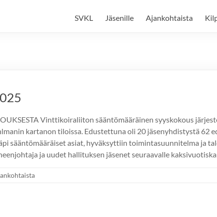
SVKL
Jäsenille
Ajankohtaista
Kil
2025
SESTA Vinttikoiraliiton sääntömääräinen syyskokous järjestet
hlmanin kartanon tiloissa. Edustettuna oli 20 jäsenyhdistystä 62 e
äpi sääntömääräiset asiat, hyväksyttiin toimintasuunnitelma ja ta
heenjohtaja ja uudet hallituksen jäsenet seuraavalle kaksivuotiskau
ankohtaista