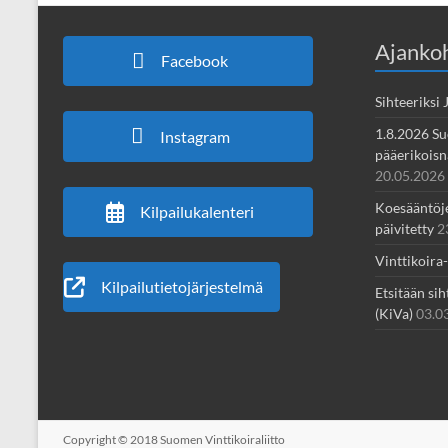
Ajankoh
Facebook
Sihteeriksi
1.8.2026 Su
Instagram
pääerikoisnä
20.05.2026
Koesääntöjen
Kilpailukalenteri
päivitetty
2
Vinttikoira
Kilpailutietojärjestelmä
Etsitään sih
(KiVa)
03.0