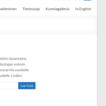
paileminen
Tietosuoja
Kunniagalleria
In English
tiin lauantaina
dustajan voimin.
lousarvio vuodelle
delle. Lisäksi
Lue lisää