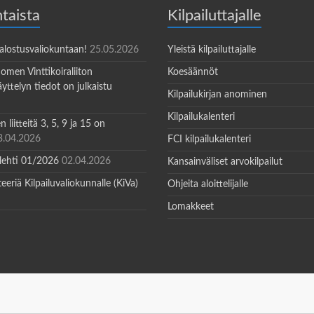
taista
Kilpailuttajalle
Jalostusvaliokuntaan!
25.05.2026
Yleistä kilpailuttajalle
omen Vinttikoiraliiton
Koesäännöt
yttelyn tiedot on julkaistu
Kilpailukirjan anominen
Kilpailukalenteri
 liitteitä 3, 5, 9 ja 15 on
3.04.2026
FCI kilpailukalenteri
 lehti 01/2026
02.04.2026
Kansainväliset arvokilpailut
teeriä Kilpailuvaliokunnalle (KiVa)
Ohjeita aloittelijalle
Lomakkeet