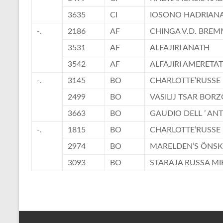
3635
CI
IOSONO HADRIAN
-.
2186
AF
CHINGA V.D. BRE
3531
AF
ALFAJIRI ANATH
3542
AF
ALFAJIRI AMERETAT
-.
3145
BO
CHARLOTTE’RUSSE
2499
BO
VASILIJ TSAR BORZ
3663
BO
GAUDIO DELL ’ AN
-.
1815
BO
CHARLOTTE’RUSSE
2974
BO
MARELDEN’S ÖNSK
3093
BO
STARAJA RUSSA MI