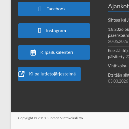
Ajankoh
Facebook
Sihteeriksi 
1.8.2026 Su
Instagram
pääerikoisnä
20.05.2026
Koesääntöjen
Kilpailukalenteri
päivitetty
2
Vinttikoira-
Kilpailutietojärjestelmä
Etsitään sih
03.03.2026