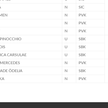
A
N
SIC
MMEN
N
PVK
N
PVK
N
PVK
 PINOCCHIO
U
SBK
OIS
U
SBK
TICA CARSULAE
U
SBK
 MERCEDES
N
PVK
ADE ÖDELIA
N
SBK
KA
N
PVK