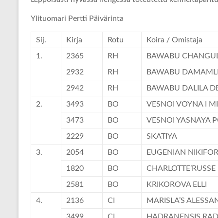
Ylituomari Pertti Päivärinta
Sij.
Kirja
Rotu
Koira / Omistaja
1.
2365
RH
BAWABU CHANGU
2932
RH
BAWABU DAMAMLI 
2942
RH
BAWABU DALILA D
2.
3493
BO
VESNOI VOYNA I M
3473
BO
VESNOI YASNAYA 
2229
BO
SKATIYA
3.
2054
BO
EUGENIAN NIKIFO
1820
BO
CHARLOTTE’RUSSE
2581
BO
KRIKOROVA ELLI
4.
2136
CI
MARISLA’S ALESSA
3499
CI
HADRANENSIS RA