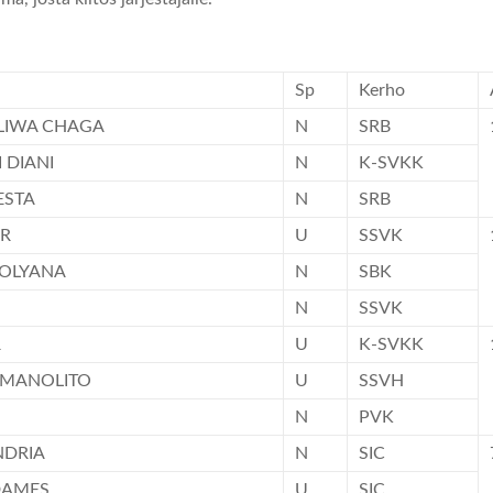
Sp
Kerho
LIWA CHAGA
N
SRB
DIANI
N
K-SVKK
ESTA
N
SRB
IR
U
SSVK
POLYANA
N
SBK
N
SSVK
R
U
K-SVKK
 MANOLITO
U
SSVH
N
PVK
NDRIA
N
SIC
DAMES
U
SIC