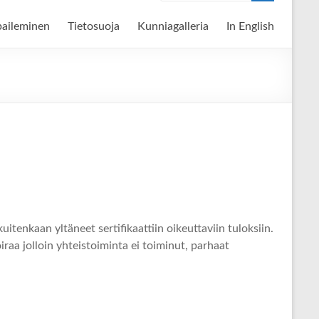
paileminen
Tietosuoja
Kunniagalleria
In English
itenkaan yltäneet sertifikaattiin oikeuttaviin tuloksiin.
raa jolloin yhteistoiminta ei toiminut, parhaat