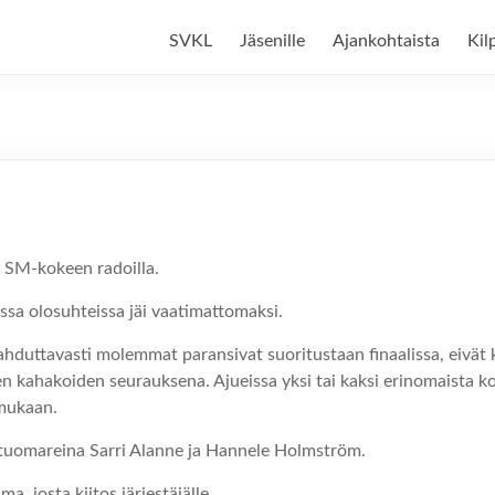
SVKL
Jäsenille
Ajankohtaista
Kil
 SM-kokeen radoilla.
issa olosuhteissa jäi vaatimattomaksi.
lahduttavasti molemmat paransivat suoritustaan finaalissa, eivät ku
 kahakoiden seurauksena. Ajueissa yksi tai kaksi erinomaista koi
 mukaan.
otuomareina Sarri Alanne ja Hannele Holmström.
, josta kiitos järjestäjälle.