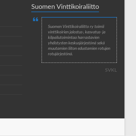
Suomen Vinttikoiraliitto
Suomen Vinttikoiraliitto ry toimii
vinttikoirien jalostus-, kasvatus- ja
kilpailutoimintaa harrastavien
yhdistysten keskusjärjestönä sekä
muutamien liiton edustamien rotujen
rotujärjestönä.
SVKL