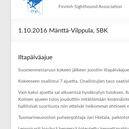
Finnish Sighthound Association
1.10.2016 Mänttä-Vilppula, SBK
Iltapäiväajue
Suomenmestaruus kokeen jälkeen juostiin iltapäiväajue
Kokeeseen osallistui 7 ajuetta. Osallistujien taso vaativ
Vain kaksi ajuetta sai alkuerissä hyväksytyn tuloksen. I
Kolmen ajueen tulos jouduttiin mitätöimään keskinäisten
hallitsivat suoritusta niin etteivät heikommat ehtineet
Tuomarineuvoston puheenjohtaja Jari Hietala, palkint
Leppoisasti hyvässä hengessä toteutettu kenneltapahtuma