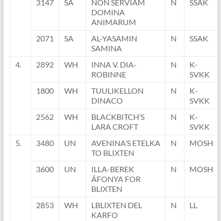
3147
SA
NON SERVIAM
N
SSAK
DOMINA
ANIMARUM
2071
SA
AL-YASAMIN
N
SSAK
SAMINA
4.
2892
WH
INNA V. DIA-
N
K-
ROBINNE
SVKK
1800
WH
TUULIKELLON
N
K-
DINACO
SVKK
2562
WH
BLACKBITCH’S
N
K-
LARA CROFT
SVKK
5.
3480
UN
AVENINA’S ETELKA
N
MOSH
TO BLIXTEN
3600
UN
ILLA-BEREK
N
MOSH
ÁFONYA FOR
BLIXTEN
2853
WH
LBLIXTEN DEL
N
LL
KARFO