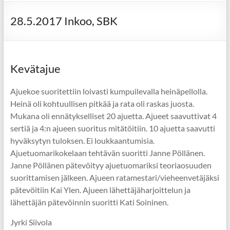
28.5.2017 Inkoo, SBK
Kevätajue
Ajuekoe suoritettiin loivasti kumpuilevalla heinäpellolla.
Heinä oli kohtuullisen pitkää ja rata oli raskas juosta.
Mukana oli ennätykselliset 20 ajuetta. Ajueet saavuttivat 4
sertiä ja 4:n ajueen suoritus mitätöitiin. 10 ajuetta saavutti
hyväksytyn tuloksen. Ei loukkaantumisia.
Ajuetuomarikokelaan tehtävän suoritti Janne Pöllänen.
Janne Pöllänen pätevöityy ajuetuomariksi teoriaosuuden
suorittamisen jälkeen. Ajueen ratamestari/vieheenvetäjäksi
pätevöitiin Kai Ylen. Ajueen lähettäjäharjoittelun ja
lähettäjän pätevöinnin suoritti Kati Soininen.
Jyrki Siivola