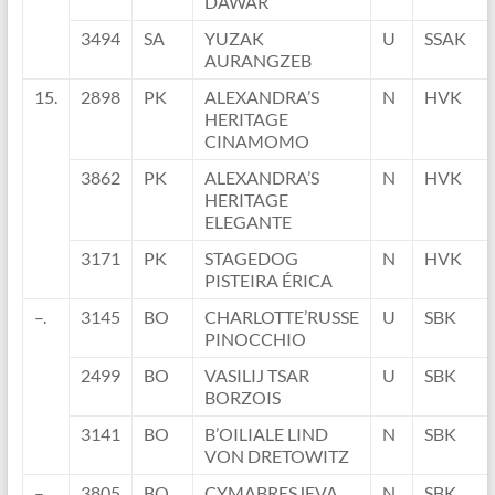
DAWAR
3494
SA
YUZAK
U
SSAK
AURANGZEB
15.
2898
PK
ALEXANDRA’S
N
HVK
HERITAGE
CINAMOMO
3862
PK
ALEXANDRA’S
N
HVK
HERITAGE
ELEGANTE
3171
PK
STAGEDOG
N
HVK
PISTEIRA ÉRICA
–.
3145
BO
CHARLOTTE’RUSSE
U
SBK
PINOCCHIO
2499
BO
VASILIJ TSAR
U
SBK
BORZOIS
3141
BO
B’OILIALE LIND
N
SBK
VON DRETOWITZ
–.
3805
BO
CYMABRESJEVA
N
SBK