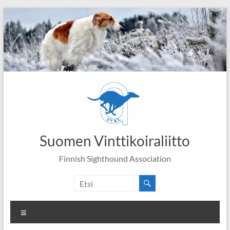
Skip
to
content
Suomen Vinttikoiraliitto
Finnish Sighthound Association
Valikko