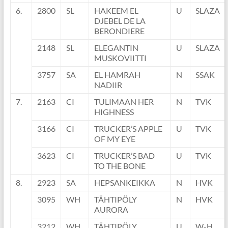
6.
2800
SL
HAKEEM EL
U
SLAZA
DJEBEL DE LA
BERONDIERE
2148
SL
ELEGANTIN
U
SLAZA
MUSKOVIITTI
3757
SA
EL HAMRAH
N
SSAK
NADIIR
7.
2163
CI
TULIMAAN HER
N
TVK
HIGHNESS
3166
CI
TRUCKER’S APPLE
U
TVK
OF MY EYE
3623
CI
TRUCKER’S BAD
U
TVK
TO THE BONE
8.
2923
SA
HEPSANKEIKKA
N
HVK
3095
WH
TÄHTIPÖLY
N
HVK
AURORA
3212
WH
TÄHTIPÖLY
U
W-H