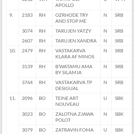
APOLLO
9.
2183
RH
OZRHODE TRY
N
SRB
AND STOP ME
3074
RH
TARUJEN YATZY
N
SRB
2607
RH
TARUJEN XANDRA
N
SRB
10.
2479
RH
VASTAKARVA
N
SRB
KLARA AF MINOS
3139
RH
B’WATAMU AMA
N
SRB
BY SILAMJA
3764
RH
VASTAKARVA TP
N
SRB
DESIGUAL
11.
2096
BO
TEINE ART
U
SBK
NOUVEAU
3023
BO
ZALOTNA ZJAWA
N
SBK
POLOT
3079
BO
ZATRAVIN FOMA
U
SBK