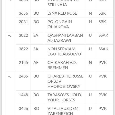
STILINAJA
3656
BO
LYNX RED ROSE
N
SBK
2031
BO
POLONGAIN
N
SBK
OLJAKOVA
–.
3022
SA
QASHANI LAABAN
U
SSAK
AL-JAZRAWI
3822
SA
NON SERVIAM
U
SSAK
EGO TE ABSOLVO
2185
AF
CHIKARAH V.D.
N
PVK
BREMMEN
–.
2485
BO
CHARLOTTE’RUSSE
U
PVK
ORLOV
HVOROSTOVSKY
1448
BO
TARASOV’S HOLD
U
PVK
YOUR HORSES
3486
BO
VITALI AUS DEM
U
PVK
ZARENREICH