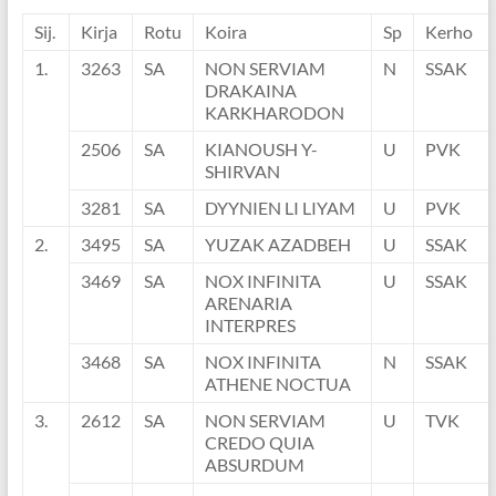
Sij.
Kirja
Rotu
Koira
Sp
Kerho
1.
3263
SA
NON SERVIAM
N
SSAK
DRAKAINA
KARKHARODON
2506
SA
KIANOUSH Y-
U
PVK
SHIRVAN
3281
SA
DYYNIEN LI LIYAM
U
PVK
2.
3495
SA
YUZAK AZADBEH
U
SSAK
3469
SA
NOX INFINITA
U
SSAK
ARENARIA
INTERPRES
3468
SA
NOX INFINITA
N
SSAK
ATHENE NOCTUA
3.
2612
SA
NON SERVIAM
U
TVK
CREDO QUIA
ABSURDUM