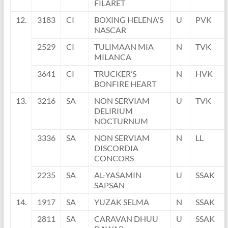
FILARET
12.
3183
CI
BOXING HELENA’S
U
PVK
NASCAR
2529
CI
TULIMAAN MIA
N
TVK
MILANCA
3641
CI
TRUCKER’S
N
HVK
BONFIRE HEART
13.
3216
SA
NON SERVIAM
U
TVK
DELIRIUM
NOCTURNUM
3336
SA
NON SERVIAM
N
LL
DISCORDIA
CONCORS
2235
SA
AL-YASAMIN
U
SSAK
SAPSAN
14.
1917
SA
YUZAK SELMA
N
SSAK
2811
SA
CARAVAN DHUU
U
SSAK