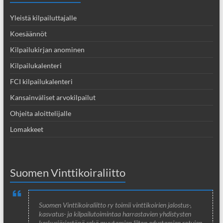
Yleistä kilpailuttajalle
Koesäännöt
Kilpailukirjan anominen
Kilpailukalenteri
FCI kilpailukalenteri
Kansainväliset arvokilpailut
Ohjeita aloittelijalle
Lomakkeet
Suomen Vinttikoiraliitto
Suomen Vinttikoiraliitto ry toimii vinttikoirien jalostus-,
kasvatus- ja kilpailutoimintaa harrastavien yhdistysten
keskusjärjestönä sekä muutamien liiton edustamien rotujen