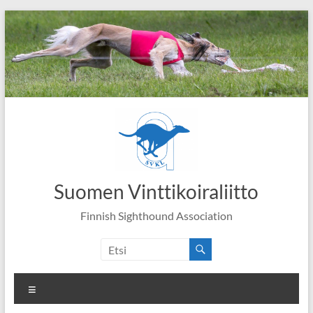
Skip
to
content
Suomen Vinttikoiraliitto
Finnish Sighthound Association
Valikko