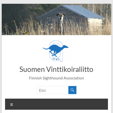
Skip
to
content
Suomen Vinttikoiraliitto
Finnish Sighthound Association
Valikko