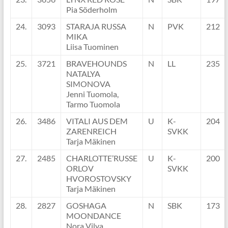
Pia Söderholm
24.
3093
STARAJA RUSSA
N
PVK
212
MIKA
Liisa Tuominen
25.
3721
BRAVEHOUNDS
N
LL
235
NATALYA
SIMONOVA
Jenni Tuomola,
Tarmo Tuomola
26.
3486
VITALI AUS DEM
U
K-
204
ZARENREICH
SVKK
Tarja Mäkinen
27.
2485
CHARLOTTE’RUSSE
U
K-
200
ORLOV
SVKK
HVOROSTOVSKY
Tarja Mäkinen
28.
2827
GOSHAGA
N
SBK
173
MOONDANCE
Nora Vilva