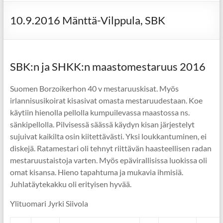
10.9.2016 Mänttä-Vilppula, SBK
SBK:n ja SHKK:n maastomestaruus 2016
Suomen Borzoikerhon 40 v mestaruuskisat. Myös
irlannisusikoirat kisasivat omasta mestaruudestaan. Koe
käytiin hienolla pellolla kumpuilevassa maastossa ns.
sänkipellolla. Pilvisessä säässä käydyn kisan järjestelyt
sujuivat kaikilta osin kiitettävästi. Yksi loukkantuminen, ei
diskejä. Ratamestari oli tehnyt riittävän haasteellisen radan
mestaruustaistoja varten. Myös epävirallisissa luokissa oli
omat kisansa. Hieno tapahtuma ja mukavia ihmisiä.
Juhlatäytekakku oli erityisen hyvää.
Ylituomari Jyrki Siivola