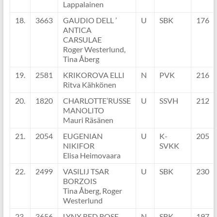
Lappalainen
18.
3663
GAUDIO DELL ’
U
SBK
176
ANTICA
CARSULAE
Roger Westerlund,
Tina Åberg
19.
2581
KRIKOROVA ELLI
N
PVK
216
Ritva Kähkönen
20.
1820
CHARLOTTE’RUSSE
U
SSVH
212
MANOLITO
Mauri Räsänen
21.
2054
EUGENIAN
U
K-
205
NIKIFOR
SVKK
Elisa Heimovaara
22.
2499
VASILIJ TSAR
U
SBK
230
BORZOIS
Tina Åberg, Roger
Westerlund
23.
3656
LYNX RED ROSE
N
SBK
197