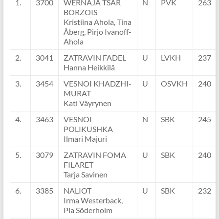
1.
3700
WERNAJA TSAR
N
PVK
263
BORZOIS
Kristiina Ahola, Tina
Åberg, Pirjo Ivanoff-
Ahola
2.
3041
ZATRAVIN FADEL
U
LVKH
237
Hanna Heikkilä
3.
3454
VESNOI KHADZHI-
U
OSVKH
240
MURAT
Kati Väyrynen
4.
3463
VESNOI
N
SBK
245
POLIKUSHKA
Ilmari Majuri
5.
3079
ZATRAVIN FOMA
U
SBK
240
FILARET
Tarja Savinen
6.
3385
NALIOT
U
SBK
232
Irma Westerback,
Pia Söderholm