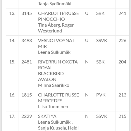
Tanja Sydänmäki
13.
3145
CHARLOTTE’RUSSE
U
SBK
241
PINOCCHIO
Tina Åberg, Roger
Westerlund
14.
3493
VESNOI VOYNA I
U
SSVK
226
MIR
Leena Sulkumäki
15.
2481
RIVERRUN OXOTA
N
SBK
204
ROYAL
BLACKBIRD
AVALON
Minna Saarikko
16.
1815
CHARLOTTE’RUSSE
N
PVK
213
MERCEDES
Liisa Tuominen
17.
2229
SKATIYA
N
SSVK
215
Leena Sulkumäki,
Sanja Kuusela, Heidi