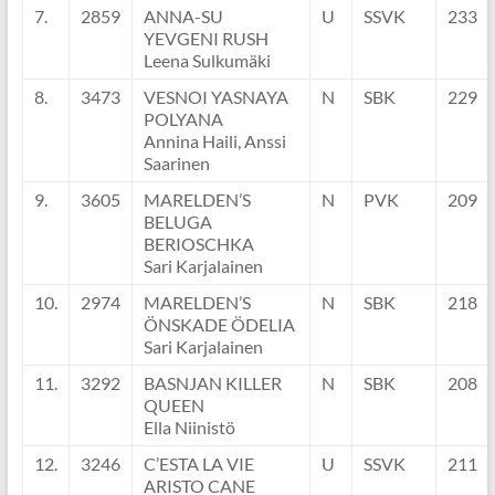
7.
2859
ANNA-SU
U
SSVK
233
YEVGENI RUSH
Leena Sulkumäki
8.
3473
VESNOI YASNAYA
N
SBK
229
POLYANA
Annina Haili, Anssi
Saarinen
9.
3605
MARELDEN’S
N
PVK
209
BELUGA
BERIOSCHKA
Sari Karjalainen
10.
2974
MARELDEN’S
N
SBK
218
ÖNSKADE ÖDELIA
Sari Karjalainen
11.
3292
BASNJAN KILLER
N
SBK
208
QUEEN
Ella Niinistö
12.
3246
C’ESTA LA VIE
U
SSVK
211
ARISTO CANE