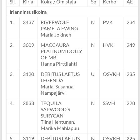
Sij.
Kirja
Koira / Omistaja
Sp
Kerho
AE
irlanninsusikoira
1.
3437
RIVERWOLF
N
PVK
234
PAMELA EWING
Maria Jokinen
2.
3609
MACCAURA
N
HVK
249
PLATINUM DOLLY
OF MB
Hanna Pirttilahti
3.
3120
DEBITUS LAETUS
U
OSVKH
235
LEGENDA
Maria-Susanna
Nampajärvi
4.
2833
TEQUILA
N
SSVH
228
SAPWOOD’S
SURYCAN
Tiina Hentunen,
Marika Mahlapuu
5.
3119
DEBITUS LAETUS
N
OSVKH
225