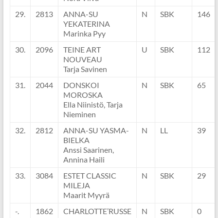
29.
2813
ANNA-SU
N
SBK
146
YEKATERINA
Marinka Pyy
30.
2096
TEINE ART
U
SBK
112
NOUVEAU
Tarja Savinen
31.
2044
DONSKOI
N
SBK
65
MOROSKA
Ella Niinistö, Tarja
Nieminen
32.
2812
ANNA-SU YASMA-
N
LL
39
BIELKA
Anssi Saarinen,
Annina Haili
33.
3084
ESTET CLASSIC
N
SBK
29
MILEJA
Maarit Myyrä
-.
1862
CHARLOTTE’RUSSE
N
SBK
0