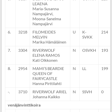
LEAENA
Maria-Susanna
Nampajärvi,
Moona-Sanelma
Nampajärvi
6.
3218
FILOMEIDES
U
K-
214
MELVIN
SVKK
Marika Hämäläinen
7.
3304
RIVERWOLF
N
OSVKH
193
ELENA RAMOS
Kati Olkkonen
8.
2954
MAMI’S BEARDIE
N
LL
199
QUEEN OF
FAIRYCASTLE
Hanna Pirttilahti
-.
3710
RIVERWOLF ARIEL
N
SSVH
0
Johanna Kaikko
venäjänvinttikoira