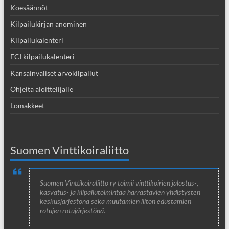
Koesäännöt
Kilpailukirjan anominen
Kilpailukalenteri
FCI kilpailukalenteri
Kansainväliset arvokilpailut
Ohjeita aloittelijalle
Lomakkeet
Suomen Vinttikoiraliitto
Suomen Vinttikoiraliitto ry toimii vinttikoirien jalostus-,
kasvatus- ja kilpailutoimintaa harrastavien yhdistysten
keskusjärjestönä sekä muutamien liiton edustamien
rotujen rotujärjestönä.