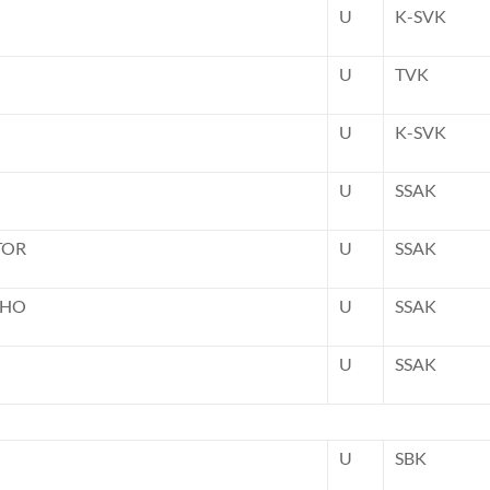
U
K-SVK
U
TVK
U
K-SVK
U
SSAK
TOR
U
SSAK
LHO
U
SSAK
U
SSAK
U
SBK