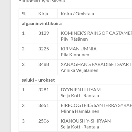
Ylituomari Jyrki Siivola
Sij.
Kirja
Koira / Omistaja
afgaaninvinttikoira
1.
3129
KOMINEK’S RAINS OF CASTAME
Pilvi Räsänen
2.
3225
KIRMAN UMNIA
Piia Kinnunen
3.
3488
XANAGHAN’S PARADISET SVART
Annika Veijalainen
saluki – urokset
1.
3281
DYYNIEN LI LIYAM
Seija Kotti-Rantala
2.
3651
EIRECOGTEIL’S SANTERRA SYRA
Minna Hämäläinen
3.
2506
KIANOUSH Y-SHIRVAN
Seija Kotti-Rantala