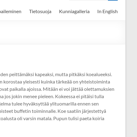
paileminen
Tietosuoja
Kunniagalleria
In English
uden peittämäksi kapeaksi, mutta pitkäksi koealueeksi.
uan korostaa yleisesti kuinka tärkeää on yhteistoiminta
 ovat paikalla ajoissa. Mitään ei voi jättää olettamuksien
a jos jokin menee pieleen. Kokeessa ei pitäisi tulla
iohjelma tulee hyväksyttää ylituomarilla ennen sen
 pisteet buffetin toiminnalle. Koe saatiin järjestettyä
oalusta oli varsin matala. Pupun tulisi paeta koiria