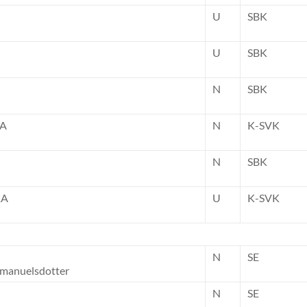
U
SBK
U
SBK
N
SBK
NA
N
K-SVK
N
SBK
KA
U
K-SVK
N
SE
Emanuelsdotter
N
SE