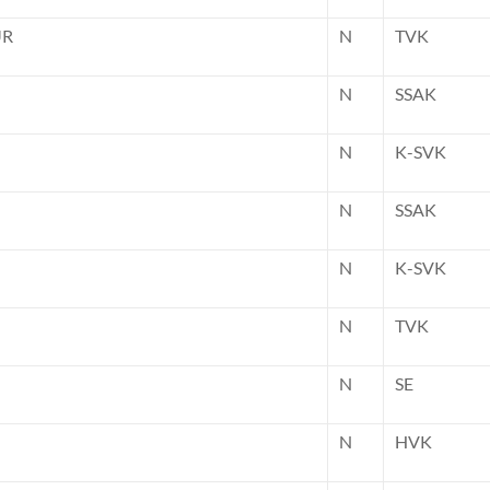
UR
N
TVK
N
SSAK
N
K-SVK
N
SSAK
N
K-SVK
N
TVK
N
SE
N
HVK