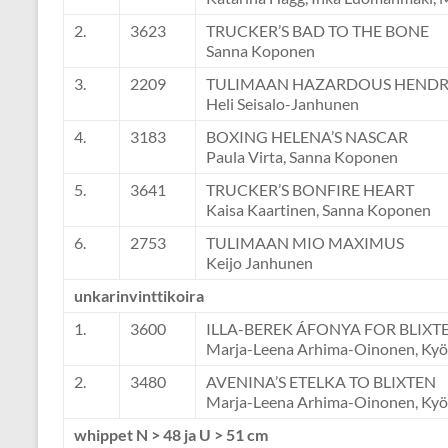
2.
3623
TRUCKER’S BAD TO THE BONE
Sanna Koponen
3.
2209
TULIMAAN HAZARDOUS HENDR
Heli Seisalo-Janhunen
4.
3183
BOXING HELENA’S NASCAR
Paula Virta, Sanna Koponen
5.
3641
TRUCKER’S BONFIRE HEART
Kaisa Kaartinen, Sanna Koponen
6.
2753
TULIMAAN MIO MAXIMUS
Keijo Janhunen
unkarinvinttikoira
1.
3600
ILLA-BEREK ÁFONYA FOR BLIXT
Marja-Leena Arhima-Oinonen, Kyö
2.
3480
AVENINA’S ETELKA TO BLIXTEN
Marja-Leena Arhima-Oinonen, Kyö
whippet N > 48 ja U > 51 cm