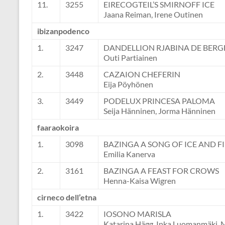
11.
3255
EIRECOGTEIL’S SMIRNOFF ICE
Jaana Reiman, Irene Outinen
ibizanpodenco
1.
3247
DANDELLION RJABINA DE BER
Outi Partiainen
2.
3448
CAZAION CHEFERIN
Eija Pöyhönen
3.
3449
PODELUX PRINCESA PALOMA
Seija Hänninen, Jorma Hänninen
faaraokoira
1.
3098
BAZINGA A SONG OF ICE AND F
Emilia Kanerva
2.
3161
BAZINGA A FEAST FOR CROWS
Henna-Kaisa Wigren
cirneco dell’etna
1.
3422
IOSONO MARISLA
Katarina Hägg, Inka Luomanmäki, 