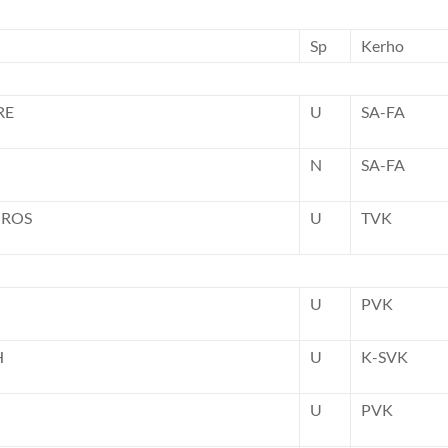
Sp
Kerho
RE
U
SA-FA
N
SA-FA
 ROS
U
TVK
U
PVK
H
U
K-SVK
U
PVK