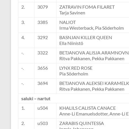
2.
3079
ZATRAVIN FOMA FILARET
Tarja Savinen
3.
3385
NALIOT
Irma Westerback, Pia Söderholm
4.
3292
BASNJAN KILLER QUEEN
Ella Niinistö
-.
3322
BETJANOVA ALISJA ARAMNOV
Ritva Pakkanen, Pekka Pakkanen
-.
3656
LYNX RED ROSE
Pia Söderholm
-.
3694
BETJANOVA ALEKSEI KARAMEL
Ritva Pakkanen, Pekka Pakkanen
saluki – nartut
1.
u504
KHALILS CALISTA CANACE
Anne-Li Emanuelsdotter, Anne-Li 
2.
u503
ZARABIS QUINTESSA
Ingela Johansson