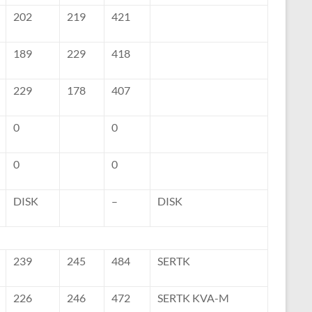
202
219
421
189
229
418
229
178
407
0
0
0
0
DISK
–
DISK
239
245
484
SERTK
226
246
472
SERTK KVA-M