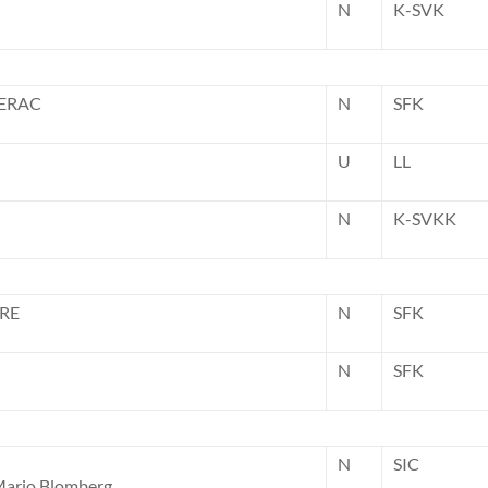
N
K-SVK
GERAC
N
SFK
U
LL
N
K-SVKK
IRE
N
SFK
N
SFK
N
SIC
Marjo Blomberg