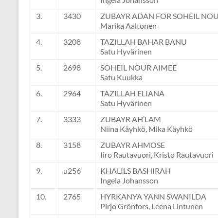
3.
3430
ZUBAYR ADAN FOR SOHEIL NO
Marika Aaltonen
4.
3208
TAZILLAH BAHAR BANU
Satu Hyvärinen
5.
2698
SOHEIL NOUR AIMEE
Satu Kuukka
6.
2964
TAZILLAH ELIANA
Satu Hyvärinen
7.
3333
ZUBAYR AH’LAM
Niina Käyhkö, Mika Käyhkö
8.
3158
ZUBAYR AHMOSE
Iiro Rautavuori, Kristo Rautavuori
9.
u256
KHALILS BASHIRAH
Ingela Johansson
10.
2765
HYRKANYA YANN SWANILDA
Pirjo Grönfors, Leena Lintunen