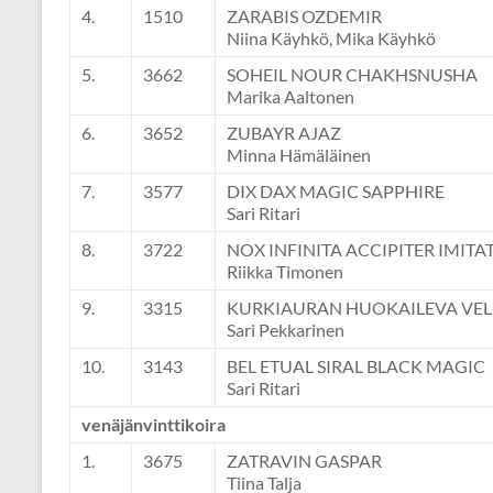
4.
1510
ZARABIS OZDEMIR
Niina Käyhkö, Mika Käyhkö
5.
3662
SOHEIL NOUR CHAKHSNUSHA
Marika Aaltonen
6.
3652
ZUBAYR AJAZ
Minna Hämäläinen
7.
3577
DIX DAX MAGIC SAPPHIRE
Sari Ritari
8.
3722
NOX INFINITA ACCIPITER IMITA
Riikka Timonen
9.
3315
KURKIAURAN HUOKAILEVA VE
Sari Pekkarinen
10.
3143
BEL ETUAL SIRAL BLACK MAGIC
Sari Ritari
venäjänvinttikoira
1.
3675
ZATRAVIN GASPAR
Tiina Talja