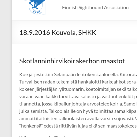
Finnish Sighthound Association
18.9.2016 Kouvola, SHKK
Skotlanninhirvikoirakerhon maastot
Koe järjestettiin Selänpään lentokenttäalueella. Kiitora
Turvallisen radan tekemistä hankaloitti karkeahkot sora-a
kokeen järjestäjän, ylituomarin, koetoimitsijan sekä talkoo
varaan vaan kaikki tarvittava kalusto ja vastuuhenkilöt pi
tilannetta, jossa kilpailunjohtaja arvostelee koiria. Samo
julkaisemista. Talkoolaisille on hyvä toimittaa sama kilpail
ammattitaitoisten talkoolaisten avulla varsin sujuvasti. V
“henkensä” edestä riittävän lujaa eikä sen maastokokeessa 