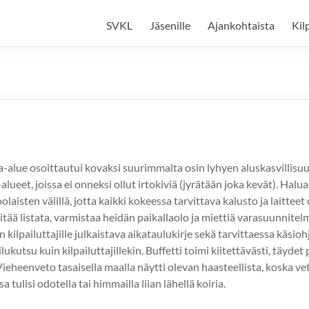
SVKL
Jäsenille
Ajankohtaista
Kil
ta-alue osoittautui kovaksi suurimmalta osin lyhyen aluskasvillisu
lueet, joissa ei onneksi ollut irtokiviä (jyrätään joka kevät). Hal
laisten välillä, jotta kaikki kokeessa tarvittava kalusto ja laitteet
tää listata, varmistaa heidän paikallaolo ja miettiä varasuunnitelm
in kilpailuttajille julkaistava aikataulukirje sekä tarvittaessa käs
ukutsu kuin kilpailuttajillekin. Buffetti toimi kiitettävästi, täydet
ieheenveto tasaisella maalla näytti olevan haasteellista, koska vet
tulisi odotella tai himmailla liian lähellä koiria.