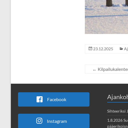
23.12.2025
Aj
←
Kilpailukalente
Ajankoh
Facebook
Sihteeriksi
1.8.2026 Su
Instagram
pääerikoisnä