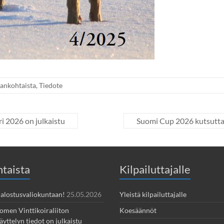
ankohtaista
,
Tiedote
ri 2026 on julkaistu
Suomi Cup 2026 kutsuttav
taista
Kilpailuttajalle
 Jalostusvaliokuntaan!
25.05.2026
Yleistä kilpailuttajalle
omen Vinttikoiraliiton
Koesäännöt
yttelyn tiedot on julkaistu