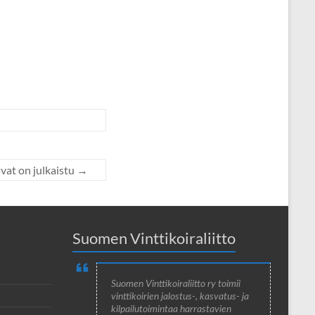
at on julkaistu
→
Suomen Vinttikoiraliitto
Suomen Vinttikoiraliitto ry toimii
vinttikoirien jalostus-, kasvatus- ja
kilpailutoimintaa harrastavien