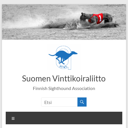
Skip
to
content
Suomen Vinttikoiraliitto
Finnish Sighthound Association
Valikko