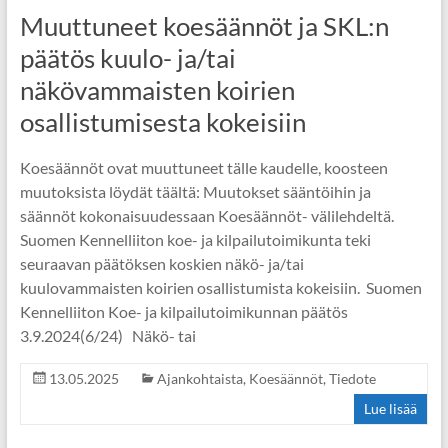
Muuttuneet koesäännöt ja SKL:n
päätös kuulo- ja/tai
näkövammaisten koirien
osallistumisesta kokeisiin
Koesäännöt ovat muuttuneet tälle kaudelle, koosteen
muutoksista löydät täältä: Muutokset sääntöihin ja
säännöt kokonaisuudessaan Koesäännöt- välilehdeltä.
Suomen Kennelliiton koe- ja kilpailutoimikunta teki
seuraavan päätöksen koskien näkö- ja/tai
kuulovammaisten koirien osallistumista kokeisiin. Suomen
Kennelliiton Koe- ja kilpailutoimikunnan päätös
3.9.2024(6/24) Näkö- tai
13.05.2025
Ajankohtaista
,
Koesäännöt
,
Tiedote
Lue lisää