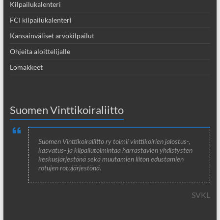
Kilpailukalenteri
FCI kilpailukalenteri
Kansainväliset arvokilpailut
Ohjeita aloittelijalle
Lomakkeet
Suomen Vinttikoiraliitto
Suomen Vinttikoiraliitto ry toimii vinttikoirien jalostus-,
kasvatus- ja kilpailutoimintaa harrastavien yhdistysten
keskusjärjestönä sekä muutamien liiton edustamien
rotujen rotujärjestönä.
SVKL