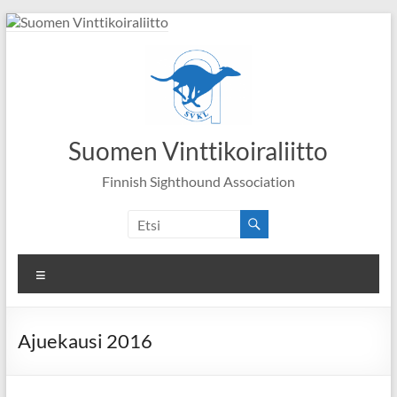
Skip
to
content
Suomen Vinttikoiraliitto
Finnish Sighthound Association
Valikko
Ajuekausi 2016