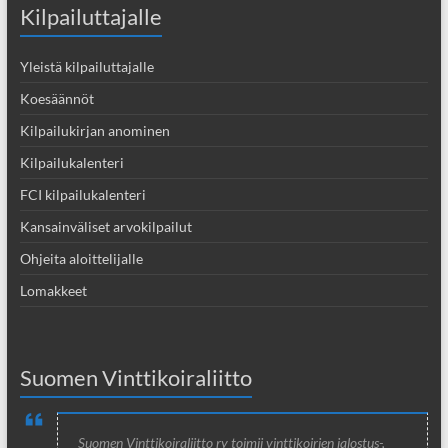
Kilpailuttajalle
Yleistä kilpailuttajalle
Koesäännöt
Kilpailukirjan anominen
Kilpailukalenteri
FCI kilpailukalenteri
Kansainväliset arvokilpailut
Ohjeita aloittelijalle
Lomakkeet
Suomen Vinttikoiraliitto
Suomen Vinttikoiraliitto ry toimii vinttikoirien jalostus-,