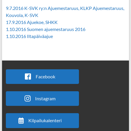
9.7.2016 K-SVK ry:n Ajuemestaruus, KLKP Ajuemestaruus,
Kouvola, K-SVK
17.9.2016 Ajuekoe, SHKK
1.10.2016 Suomen ajuemestaruus 2016
1.10.2016 Iltapäiväajue
Facebook
Instagram
Kilpailukalenteri