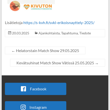
Lisätietoja
https://s-kvh.fi/svkl-erikoisnayttely-2025/
20.03.2025
Ajankohtaista
,
Tapahtuma
,
Tiedote
←
Helatorstain Match Show 29.05.2025
Kevätsuhinat Match Show Vätissä 25.05.2025
→
Facebook
Instagram