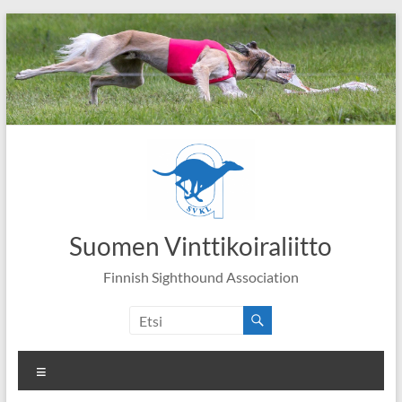
Skip
to
content
Suomen Vinttikoiraliitto
Finnish Sighthound Association
Valikko