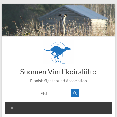
Skip
to
content
Suomen Vinttikoiraliitto
Finnish Sighthound Association
Valikko