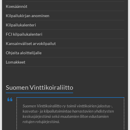
Koesäännöt
Kilpailukirjan anominen
Kilpailukalenteri
FCI kilpailukalenteri
Kansainväliset arvokilpailut
Ohjeita aloittelijalle
Lomakkeet
Suomen Vinttikoiraliitto
Suomen Vinttikoiraliitto ry toimii vinttikoirien jalostus-,
kasvatus- ja kilpailutoimintaa harrastavien yhdistysten
keskusjärjestönä sekä muutamien liiton edustamien
rotujen rotujärjestönä.