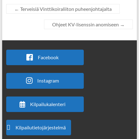
←
Terveisiä Vinttikoiraliiton puheenjohtajalta
Ohjeet KV-lisenssin anomiseen
→
Facebook
Instagram
Kilpailukalenteri
Kilpailutietojärjestelmä